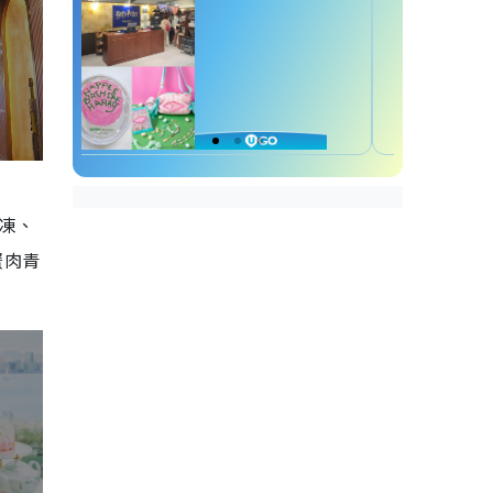
凍、
蟹肉青