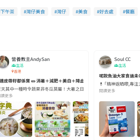
下午茶
灣仔美食
灣仔
美食
好去處
餐廳
營養教主AndySan
Soul CC
生活
生活
香港
切記檢查「1標示」🚨
呢款魚油大家食過未
#連皮帶籽都係寶 🥒 消暑＋減肥＋美白＋降血脂
近期要特別留意隨身行李中的行動電源。一名旅客日前在機場安檢時，明明攜
💊 ｢精神返晒嚟,專
天其中一種時令蔬果非冬瓜莫屬！大暑之日，點都要飲碗冬瓜湯消暑解渴！除了解暑，冬瓜仲有
閱讀更多
閱讀更多