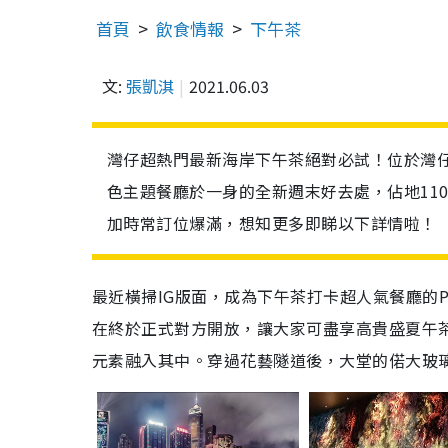
首頁
飲食情報
下午茶
文:
張凱淇
2021.06.03
灣仔超熱門最新海岸下午茶絕對必試！位於灣仔碼
色主題餐廳於一身的全新週末好去處，佔地110
加時常訂位爆滿，想知更多即睇以下詳情啦！
最近橫掃IG版面，成為下午茶打卡超人氣餐廳的Pi
在終於正式對方開放，讓大家可盡享高貴盛夏午茶
元素融入其中。穿過花藝隧道後，大堂的偌大玻璃