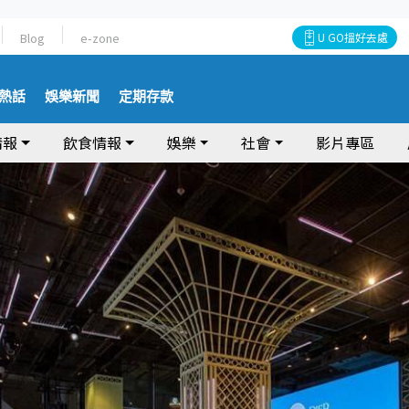
Blog
e-zone
U GO搵好去處
熱話
娛樂新聞
定期存款
情報
飲食情報
娛樂
社會
影片專區