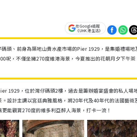
在Google追蹤
《UHK 港生活》
頭、前身為築地山貴水產市場的Pier 1929，是集婚禮場地
00呎，不僅坐擁270度維港海景，今夏推出的花朝月夕下午茶
er 1929，位於灣仔碼頭2樓，過去是籌辦婚宴盛會的私人場
。設計主調以宮廷典雅風格，將20年代及40年代的法國藝術
更能觀賞270度的維多利亞醉人海景，打卡一流！