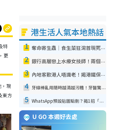
港生活人氣本地熱話
1
及特
奪命寄生蟲｜食生菜狂瀉首現死者！疫潮惡化錄1.8萬宗病例 揭洗菜3大謬誤
，更
2
銀行高層戀上水療女技師！兩個月借128萬驚覺「沉船」沉落火海 揭背後疑似邪教操控賣淫
3
內地客歎港人唔識老！揭港鐵保鮮級冷氣 港人求放過：咪投訴
4
地，現
牙線棒亂用隨時越清越污糟！牙醫驚揭盲目過戶細菌恐致蛀牙：呢種先係日常真保養
及東方
5
WhatsApp預設貼圖點刪？揭1招「反向操作」還原簡潔介面 附3步實測教學
U GO 本週好去處