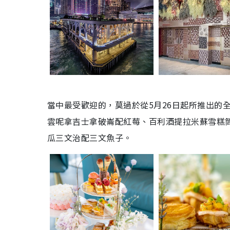
當中最受歡迎的，莫過於從5月26日起所推出的
雲呢拿吉士拿破崙配紅莓、百利酒提拉米蘇雪糕
瓜三文治配三文魚子。