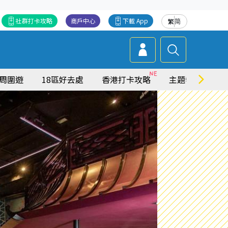
社群打卡攻略
商戶中心
下載 App
繁
简
周圍遊
18區好去處
香港打卡攻略
主題特集