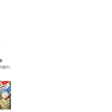

帶的行動電源機身已標示「10000mAh」，卻仍被要求當場丟棄，讓他
注力提升!｣ 長時間對住電腦､剪片寫稿,成日覺得眼睛乾澀､腦袋好似｢斷線｣｡試咗
好多鮮為人知嘅好處：減肥、消水腫、降血脂、美白養顏👇 冬瓜5大功效✨ 1️⃣ 利尿