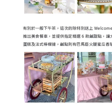
有別於一般下午茶，這次的除特別送上 Welcom
推出美食餐車，並提供指定精選 6 款鹹甜點，
蛋糕及法式檸檬撻，鹹點則有巴馬臣火腿蜜瓜香