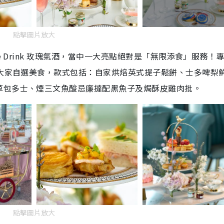
點擊圖片放大
e Drink 玫瑰氣酒，當中一大亮點絕對是「無限添食」服務！
讓大家自選美食，款式包括：自家烘焙英式提子鬆餅、士多啤梨
草包多士、煙三文魚酸忌廉撻配黑魚子及焗酥皮雞肉批。
點擊圖片放大