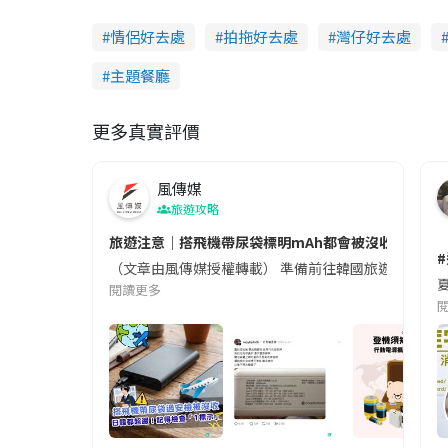
情侶好去處
拍拖好去處
灣仔好去處
主題餐廳
更多真實評價
風傳媒
旅遊攻略
旅遊注意｜搭飛機帶尿袋標明mAh都會被沒收😱出發前
（文章由風傳媒授權轉載） 準備前往韓國旅遊的民眾，
夏
閱讀更多