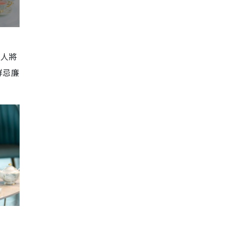
專人將
鮮忌廉