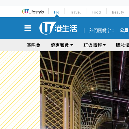
HK
Travel
Food
Beauty
熱門關鍵字：
公屋
演唱會
優惠著數
玩樂情報
購物