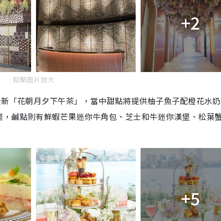
+2
點擊圖片放大
全新「花朝月夕下午茶」，當中甜點將提供柚子魚子配橙花水奶
筒，鹹點則有鮮蝦芒果迷你牛角包、芝士和牛迷你漢堡、松葉
+5