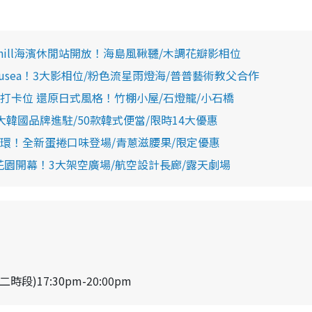
Chill海濱休閒站開放！海島風鞦韆/木調花瓣影相位
usea！3大影相位/粉色流星雨燈海/普普藝術教父合作
卡位 還原日式風格！竹棚小屋/石燈籠/小石橋
韓國品牌進駐/50款韓式便當/限時14大優惠
環！全新蛋捲口味登場/青蔥滋腰果/限定優惠
花園開幕！3大架空廣場/航空設計長廊/露天劇場
二時段)17:30pm-20:00pm