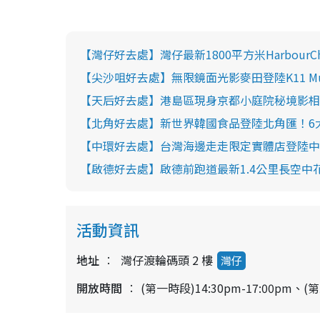
【灣仔好去處】灣仔最新1800平方米Harbour
【尖沙咀好去處】無限鏡面光影麥田登陸K11 M
【天后好去處】港島區現身京都小庭院秘境影相打
【北角好去處】新世界韓國食品登陸北角匯！6大
【中環好去處】台灣海邊走走限定實體店登陸中
【啟德好去處】啟德前跑道最新1.4公里長空中
活動資訊
地址
灣仔渡輪碼頭 2 樓
灣仔
開放時間
(第一時段)14:30pm-17:00pm、(第