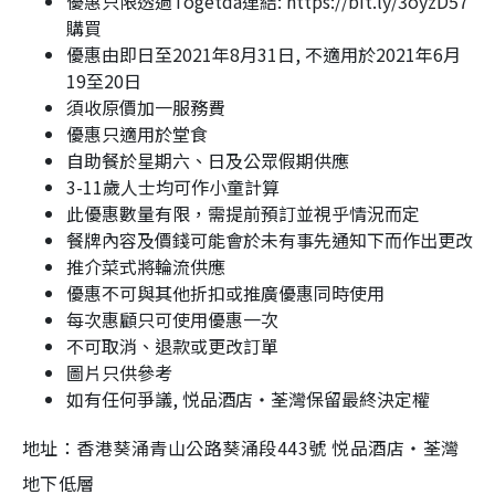
優惠只限透過Togetda連結: https://bit.ly/3oyzD57
購買
優惠由即日至2021年8月31日, 不適用於2021年6月
19至20日
須收原價加一服務費
優惠只適用於堂食
自助餐於星期六、日及公眾假期供應
3-11歲人士均可作小童計算
此優惠數量有限，需提前預訂並視乎情況而定
餐牌內容及價錢可能會於未有事先通知下而作出更改
推介菜式將輪流供應
優惠不可與其他折扣或推廣優惠同時使用
每次惠顧只可使用優惠一次
不可取消、退款或更改訂單
圖片只供參考
如有任何爭議, 悦品酒店‧荃灣保留最終決定權
地址：香港葵涌青山公路葵涌段443號 悦品酒店‧荃灣
地下低層