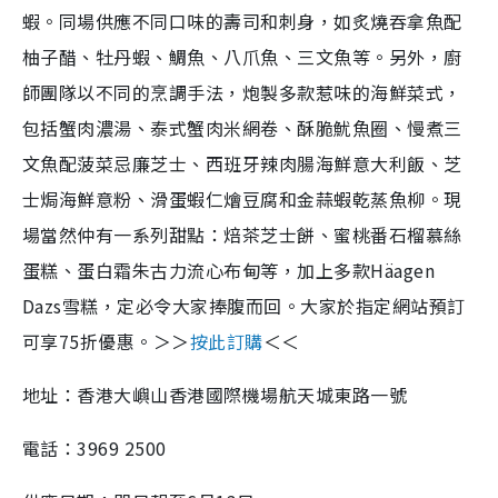
蝦。同場供應不同口味的壽司和刺身，如炙燒吞拿魚配
柚子醋、牡丹蝦、鯛魚、八爪魚、三文魚等。另外，廚
師團隊以不同的烹調手法，炮製多款惹味的海鮮菜式，
包括蟹肉濃湯、泰式蟹肉米網卷、酥脆魷魚圈、慢煮三
文魚配菠菜忌廉芝士、西班牙辣肉腸海鮮意大利飯、芝
士焗海鮮意粉、滑蛋蝦仁燴豆腐和金蒜蝦乾蒸魚柳。現
場當然仲有一系列甜點：焙茶芝士餅、蜜桃番石榴慕絲
蛋糕、蛋白霜朱古力流心布甸等，加上多款Häagen
Dazs雪糕，定必令大家捧腹而回。大家於指定網站預訂
可享75折優惠。＞＞
按此訂購
＜＜
地址：香港大嶼山香港國際機場航天城東路一號
電話：3969 2500