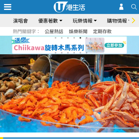
演唱會
優惠著數
玩樂情報
購物情報
熱門關鍵字：
公屋熱話
娛樂新聞
定期存款