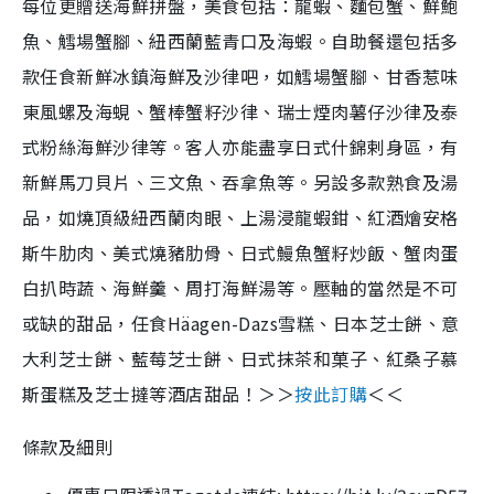
每位更贈送海鮮拼盤，美食包括：龍蝦、麵包蟹、鮮鮑
魚、鱈場蟹腳、紐西蘭藍青口及海蝦。自助餐還包括多
款任食新鮮冰鎮海鮮及沙律吧，如鱈場蟹腳、甘香惹味
東風螺及海蜆、蟹棒蟹籽沙律、瑞士煙肉薯仔沙律及泰
式粉絲海鮮沙律等。客人亦能盡享日式什錦剌身區，有
新鮮馬刀貝片、三文魚、吞拿魚等。另設多款熟食及湯
品，如燒頂級紐西蘭肉眼、上湯浸龍蝦鉗、紅酒燴安格
斯牛肋肉、美式燒豬肋骨、日式鰻魚蟹籽炒飯、蟹肉蛋
白扒時蔬、海鮮羹、周打海鮮湯等。壓軸的當然是不可
或缺的甜品，任食Häagen-Dazs雪糕、日本芝士餅、意
大利芝士餅、藍莓芝士餅、日式抹茶和菓子、紅桑子慕
斯蛋糕及芝士撻等酒店甜品！＞＞
按此訂購
＜＜
條款及細則