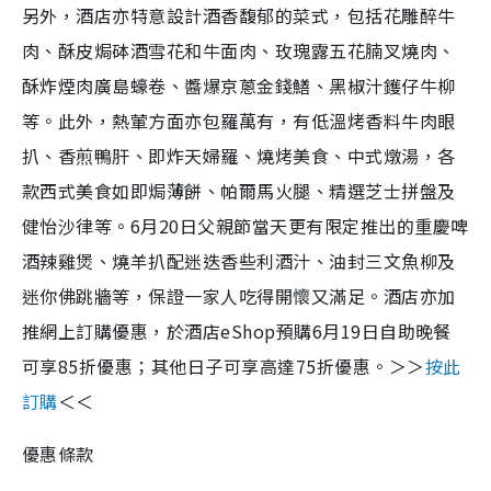
另外，酒店亦特意設計酒香馥郁的菜式，包括花雕醉牛
肉、酥皮焗砵酒雪花和牛面肉、玫瑰露五花腩叉燒肉、
酥炸煙肉廣島蠔卷、醬爆京蔥金錢鱔、黑椒汁鑊仔牛柳
等。此外，熱葷方面亦包羅萬有，有低溫烤香料牛肉眼
扒、香煎鴨肝、即炸天婦羅、燒烤美食、中式燉湯，各
款西式美食如即焗薄餅、帕爾馬火腿、精選芝士拼盤及
健怡沙律等。6月20日父親節當天更有限定推出的重慶啤
酒辣雞煲、燒羊扒配迷迭香些利酒汁、油封三文魚柳及
迷你佛跳牆等，保證一家人吃得開懷又滿足。酒店亦加
推網上訂購優惠，於酒店eShop預購6月19日自助晚餐
可享85折優惠；其他日子可享高達75折優惠。＞＞
按此
訂購
＜＜
優惠條款