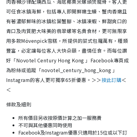
肉香櫞沙律配燒西瓜、海底椰粟米螺頭煲龍骨。客人更
可任食冰鎮海鮮，包括專人即開鮮嫩生蠔、蟹肉香嫩且
有著濃郁鮮味的冰鎮松葉蟹腳、冰鎮凍蝦、鮮甜爽口的
青口及肉質肥大味美的翡翠螺等名貴食材，更可無限享
用多款Mövenpick雪糕，所提供的菜式包羅萬有，種類
豐富，必定讓每位客人大快朵頤，盡情任食。而每位讚
好「Novotel Century Hong Kong 」Facebook專頁成
為粉絲或追蹤「novotel_century_hong_kong 」
Instagram的客人更可獨享65折優惠。＞＞
按此訂購
＜
＜
條款及細則
所有價目另收按原價計算之加一服務費
不可與其他優惠同時使用
Facebook及Instagram優惠只適用於15位或以下訂