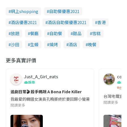
網上shopping
自助餐優惠2021
酒店優惠2021
酒店自助餐優惠2021
香港
放題
餐廳
自助餐
甜品
雪糕
沙田
生蠔
燒烤
酒店
晚餐
更多真實評價
Just_A_Girl_eats
co c
娛樂
吹
台灣
追劇日常🎬 殺手媽咪 A Bona Fide Killer
台灣地鐵宣
我最愛的韓國女演員孔曉振終於要回歸小螢幕啦!這次的劇本改編自同名
閱讀更多
閱讀更多