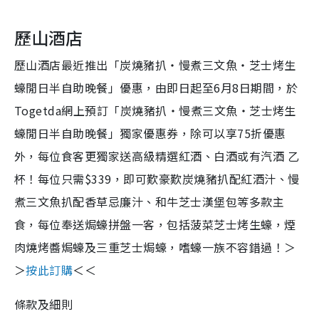
歷山酒店
歷山酒店最近推出「炭燒豬扒‧慢煮三文魚‧芝士烤生
蠔閒日半自助晚餐」優惠，由即日起至6月8日期間，於
Togetda網上預訂「炭燒豬扒‧慢煮三文魚‧芝士烤生
蠔閒日半自助晚餐」獨家優惠券，除可以享75折優惠
外，每位食客更獨家送高級精選紅酒、白酒或有汽酒 乙
杯！每位只需$339，即可歎豪歎炭燒豬扒配紅酒汁、慢
煮三文魚扒配香草忌廉汁、和牛芝士漢堡包等多款主
食，每位奉送焗蠔拼盤一客，包括菠菜芝士烤生蠔，煙
肉燒烤醬焗蠔及三重芝士焗蠔，嗜蠔一族不容錯過！＞
＞
按此訂購
＜＜
條款及細則