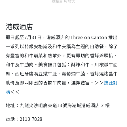
點擊圖片放大
港威酒店
即日起至7月31日，港威酒店的Three on Canton 推出
一系列以特級安格斯及和牛美饌為主題的自助餐，除了
有豐富的和牛前菜和熱葷外，更有即切的香烤斧頭扒、
和牛及牛肋肉。美食推介包括：酥炸和牛、川椒燉牛面
頰、西班牙鷹嘴豆燉牛肚、蘿蔔燘牛腩、香烤燒烤醬牛
肋骨及即叫即煮的香辣牛肉麵，選擇豐富。＞＞
按此訂
購
＜＜
地址：九龍尖沙咀廣東道13號海港城港威酒店 3 樓
電話：2113 7828