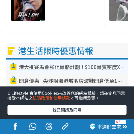
港生活限時優惠情報
1
港大推賽馬會強化骨骼計劃！$100骨質密度X光檢查 完成免費運動訓練送超市禮券！附參加資格
2
開倉優惠 | 尖沙咀海港城名牌波鞋開倉低至1折！On鞋$899起／Joy&Peace鞋履$98起
3
U Lifestyle 會使用Cookies來改善您的網站體驗，請確定您同意
豐澤優惠勁減低至44折！Mac mini/iPhone17Pro大減價！廚房家電$220起
接受本網站之
私隱政策和使用條款
才可繼續瀏覽。
4
開倉優惠｜尖沙咀名牌行李箱開倉低至4折！一連5日 American Tourister/ace./Hallmark $200起！
我已閱讀及同意
5
廚具開倉｜特福Tefal廚具/家電開倉低至3折！$220起買平底鍋/炒鑊/湯煲！電飯煲/吸塵機/燙斗$418起
本週好去處