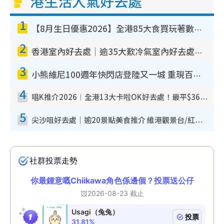
港生活人氣好去處
1
【8月生日優惠2026】全港85大食買玩著數攻略 自助餐/火鍋放題同行免費＋誠品/DONKI送現金券
2
香港室內好去處｜逾35大歎冷氣室內好去處推介 室內活動免費避雨無懼落雨
3
小熊維尼100週年快閃店登陸又一城 重現百畝森林經典場景／獨家限定盲盒登場／專屬DIY香水
4
唱K推介2026︱全港13大卡啦OK好去處！最平$36起 日文K都有！(附地址+收費詳情)
5
尖沙咀好去處｜逾20景點美食推介 維港觀景台/紅磚古蹟/九龍公園/室內遊樂場