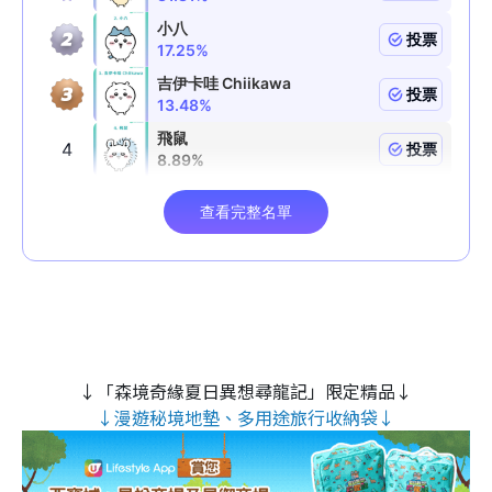
↓「森境奇緣夏日異想尋龍記」限定精品↓
↓漫遊秘境地墊、多用途旅行收納袋↓