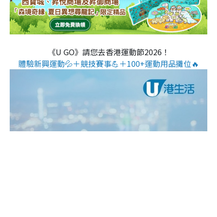
《U GO》請您去香港運動節2026！
體驗新興運動💦＋競技賽事💪＋100+運動用品攤位🔥