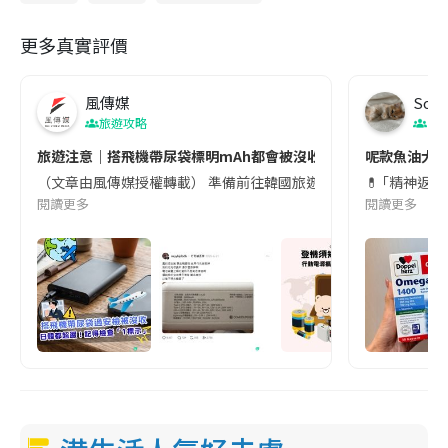
更多真實評價
風傳媒
Soul
旅遊攻略
生
旅遊注意｜搭飛機帶尿袋標明mAh都會被沒收😱出發前切記檢查「1
呢款魚油大家
（文章由風傳媒授權轉載） 準備前往韓國旅遊的民眾，近期要特別留
💊 ｢精神返
閱讀更多
閱讀更多