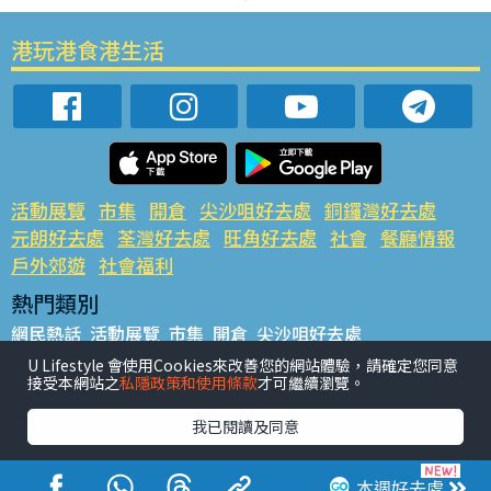
港玩港食港生活
活動展覽
市集
開倉
尖沙咀好去處
銅鑼灣好去處
元朗好去處
荃灣好去處
旺角好去處
社會
餐廳情報
戶外郊遊
社會福利
熱門類別
網民熱話
活動展覽
市集
開倉
尖沙咀好去處
銅鑼灣好去處
元朗好去處
荃灣好去處
旺角好去處
社會
U Lifestyle 會使用Cookies來改善您的網站體驗，請確定您同意
接受本網站之
私隱政策和使用條款
才可繼續瀏覽。
餐廳情報
戶外郊遊
熱門標籤
我已閱讀及同意
#UGO搵好去處
#人氣活動推介
#美食社群熱話
#親子玩樂好去處
#ULifestyle應用程式
#限時搶
本週好去處