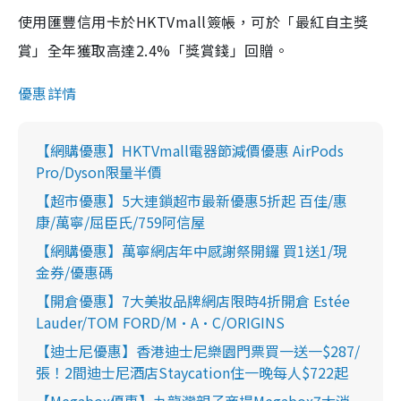
使用匯豐信用卡於HKTVmall簽帳，可於「最紅自主獎
賞」全年獲取高達2.4%「獎賞錢」回贈。
優惠詳情
【網購優惠】HKTVmall電器節減價優惠 AirPods
Pro/Dyson限量半價
【超市優惠】5大連鎖超市最新優惠5折起 百佳/惠
康/萬寧/屈臣氏/759阿信屋
【網購優惠】萬寧網店年中感謝祭開鑼 買1送1/現
金券/優惠碼
【開倉優惠】7大美妝品牌網店限時4折開倉 Estée
Lauder/TOM FORD/M·A·C/ORIGINS
【迪士尼優惠】香港迪士尼樂園門票買一送一$287/
張！2間迪士尼酒店Staycation住一晚每人$722起
【Megabox優惠】九龍灣親子商場Megabox7大消