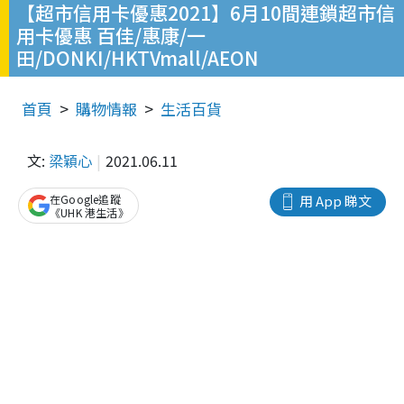
【超市信用卡優惠2021】6月10間連鎖超市信
用卡優惠 百佳/惠康/一
田/DONKI/HKTVmall/AEON
首頁
購物情報
生活百貨
文:
梁穎心
2021.06.11
在Google追蹤
用 App 睇文
《UHK 港生活》