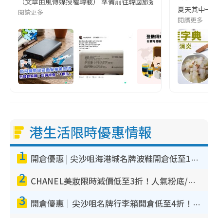
（文章由風傳媒授權轉載） 準備前往韓國旅遊的民眾，近期要特別留
夏天其中一種時
閱讀更多
閱讀更多
港生活限時優惠情報
1
開倉優惠 | 尖沙咀海港城名牌波鞋開倉低至1折！On鞋$899起／Joy&Peace鞋履$98起
2
CHANEL美妝限時減價低至3折！人氣粉底/唇膏/精華液低至$275！COCO香水都有平
3
開倉優惠｜尖沙咀名牌行李箱開倉低至4折！一連5日 American Tourister/ace./Hallmark $200起！