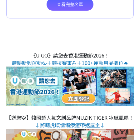
《U GO》請您去香港運動節2026！
體驗新興運動💦＋競技賽事💪＋100+運動用品攤位🔥
【送您🐯】韓國超人氣文創品牌MUZIK TIGER 冰感風扇！
↓將萌虎嘅慵懶療癒帶返屋企↓