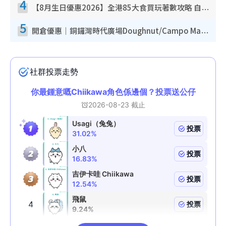
4
【8月生日優惠2026】全港85大食買玩著數攻略 自助餐/火鍋放題同行免費＋誠品/DONKI送現金券
5
開倉優惠｜銅鑼灣時代廣場Doughnut/Campo Marzio開倉低至1折！背囊、書包、手袋劈價$200起