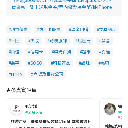
費優惠一覽！送現金券/室內遊樂場金幣/抽iPhone
超市優惠
信用卡優惠
現金回贈
文具精品
一田
美妝
時裝服飾
屈臣氏
開倉
百佳
信用卡
崇光百貨
超市
交通
萬寧
SOGO
科技產品
護理
惠康
HKTV
商場及百貨公司
更多真實評價
風傳媒
營養教
旅遊攻略
生
香港
旅遊注意｜搭飛機帶尿袋標明mAh都會被沒收😱出發前切記檢查「1
#連皮帶籽都