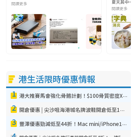
夏天其中一種時
閱讀更多
閱讀更多
港生活限時優惠情報
1
港大推賽馬會強化骨骼計劃！$100骨質密度X光檢查 完成免費運動訓練送超市禮券！附參加資格
2
開倉優惠 | 尖沙咀海港城名牌波鞋開倉低至1折！On鞋$899起／Joy&Peace鞋履$98起
3
豐澤優惠勁減低至44折！Mac mini/iPhone17Pro大減價！廚房家電$220起
4