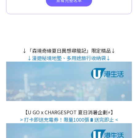
↓「森境奇緣夏日異想尋龍記」限定精品↓
↓漫遊秘境地墊、多用途旅行收納袋↓
【U GO x CHARGESPOT 夏日消暑企劃⚡】
> 打卡即送充電券！限量1000張🔋送完即止 <