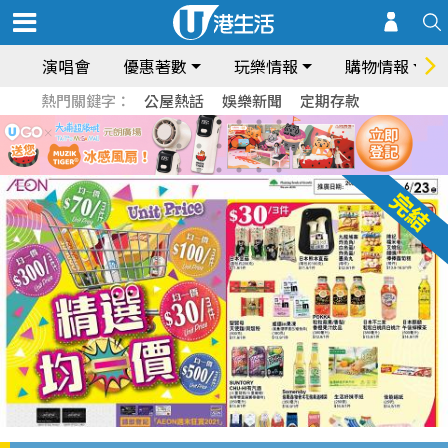
演唱會
優惠著數
玩樂情報
購物情報
熱門關鍵字：
公屋熱話
娛樂新聞
定期存款