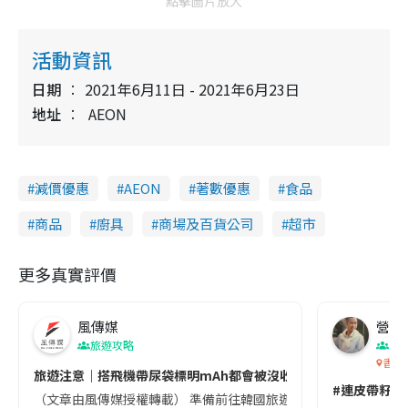
點擊圖片放大
活動資訊
日期
2021年6月11日 - 2021年6月23日
地址
AEON
減價優惠
AEON
著數優惠
食品
商品
廚具
商場及百貨公司
超市
更多真實評價
風傳媒
營養教
旅遊攻略
生
香港
旅遊注意｜搭飛機帶尿袋標明mAh都會被沒收😱出發前切記檢查「1
#連皮帶籽都
（文章由風傳媒授權轉載） 準備前往韓國旅遊的民眾，近期要特別留