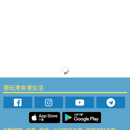
港玩港食港生活
活動展覽
市集
開倉
尖沙咀好去處
銅鑼灣好去處