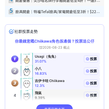
開倉優惠｜尖沙咀名牌行李箱開倉低至4折！一連5日 American Tourister/ace./Hallmark $200起！
5
廚具開倉｜特福Tefal廚具/家電開倉低至3折！$220起買平底鍋/炒鑊/湯煲！電飯煲/吸塵機/燙斗$418起