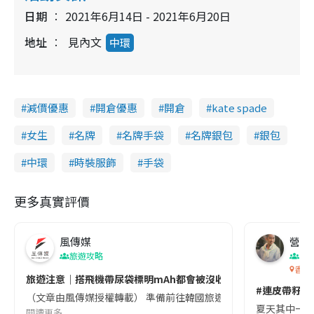
日期
2021年6月14日 - 2021年6月20日
地址
見內文
中環
減價優惠
開倉優惠
開倉
kate spade
女生
名牌
名牌手袋
名牌銀包
銀包
中環
時裝服飾
手袋
更多真實評價
風傳媒
營養教
旅遊攻略
生
香港
旅遊注意｜搭飛機帶尿袋標明mAh都會被沒收😱出發前切記檢查「1
#連皮帶籽都
（文章由風傳媒授權轉載） 準備前往韓國旅遊的民眾，近期要特別留
夏天其中一種時
閱讀更多