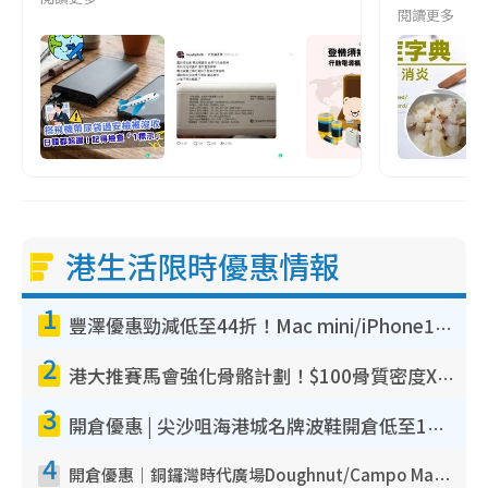
閱讀更多
港生活限時優惠情報
1
豐澤優惠勁減低至44折！Mac mini/iPhone17Pro大減價！廚房家電$220起
2
港大推賽馬會強化骨骼計劃！$100骨質密度X光檢查 完成免費運動訓練送超市禮券！附參加資格
3
開倉優惠 | 尖沙咀海港城名牌波鞋開倉低至1折！On鞋$899起／Joy&Peace鞋履$98起
4
開倉優惠｜銅鑼灣時代廣場Doughnut/Campo Marzio開倉低至1折！背囊、書包、手袋劈價$200起