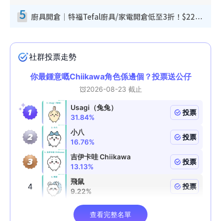
5
廚具開倉｜特福Tefal廚具/家電開倉低至3折！$220起買平底鍋/炒鑊/湯煲！電飯煲/吸塵機/燙斗$418起