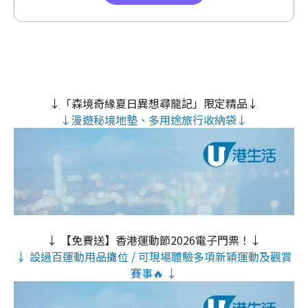
↓「森境奇緣夏日異想尋龍記」限定精品↓
↓漫遊秘境地墊、多用途旅行收納袋↓
↓ 【免費送】香港運動節2026電子門票！↓
↓ 設過百運動用品攤位 / 可現場體驗多項新穎運動及觀賞
賽事🔥 ↓