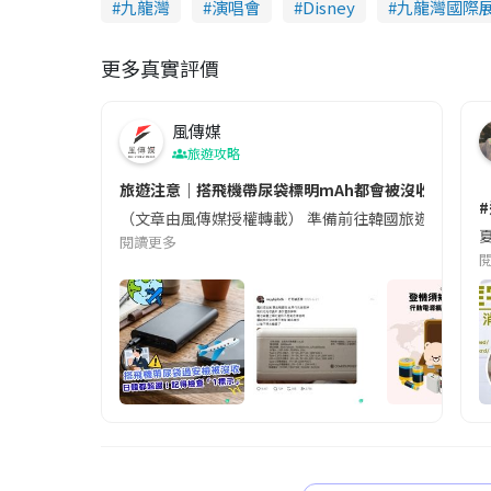
九龍灣
演唱會
Disney
九龍灣國際展
更多真實評價
風傳媒
旅遊攻略
旅遊注意｜搭飛機帶尿袋標明mAh都會被沒收😱出發前
（文章由風傳媒授權轉載） 準備前往韓國旅遊的民眾，
夏
閱讀更多