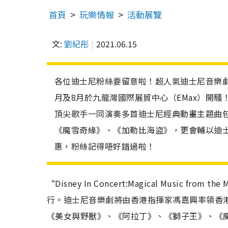
首頁
玩樂情報
活動展覽
文:
劉紀彤
2021.06.15
各位迪士尼粉絲要留意啦！超人氣迪士尼音樂劇“Disney I
月及8月於九龍灣國際展貿中心（EMax）開
頂尖歌手一同演奏多首迪士尼經典動畫主題曲
《魔雪奇緣》、《加勒比海盜》，更會輔以迪
惠，粉絲記得唔好錯過啦！
“Disney In Concert:Magical Music 
行。迪士尼音樂劇將由香港指揮家馮嘉興率領香
《美女與野獸》、《阿拉丁》、《獅子王》、《