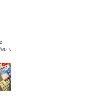

帶的行動電源機身已標示「10000mAh」，卻仍被要求當場丟棄，讓他
注力提升!｣ 長時間對住電腦､剪片寫稿,成日覺得眼睛乾澀､腦袋好似｢斷線｣｡試咗
好多鮮為人知嘅好處：減肥、消水腫、降血脂、美白養顏👇 冬瓜5大功效✨ 1️⃣ 利尿