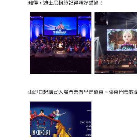
難得，迪士尼粉絲記得唔好錯過！
由即日起購買入場門票有早鳥優惠，優惠門票數