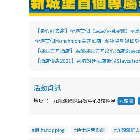
y
V
【暑假好去處】全港首個《屁屁偵探展覽》早鳥
i
全港首個Monchhichi主題酒店+溜冰場聖誕節
【挪亞方舟酒店】馬灣挪亞方舟度假酒店Stayc
d
【酒店優惠2021】香港朗廷酒店暑假Staycati
e
o
活動資訊
地址
九龍灣國際展貿中心3樓匯星
九龍灣
網上shopping
迪士尼音樂劇
九龍灣好去