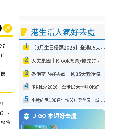
港生活人氣好去處
1
於7
【8月生日優惠2026】全港85大食買玩著數攻略 自助餐/火鍋放題同行免費＋誠品/DONKI送現金券
四位
2
人夫集團｜Klook套票/優先訂票/公開發售搶飛攻略！附票價.購票連結.場地座位表
、
3
鳥優
香港室內好去處｜逾35大歎冷氣室內好去處推介 室內活動免費避雨無懼落雨
4
唱K推介2026︱全港13大卡啦OK好去處！最平$36起 日文K都有！(附地址+收費詳情)
5
小熊維尼100週年快閃店登陸又一城 重現百畝森林經典場景／獨家限定盲盒登場／專屬DIY香水
心舉
仙》、
U GO 本週好去處
，機會