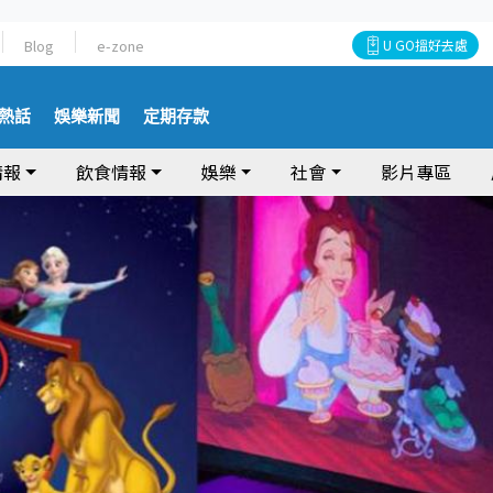
Blog
e-zone
U GO搵好去處
熱話
娛樂新聞
定期存款
情報
飲食情報
娛樂
社會
影片專區