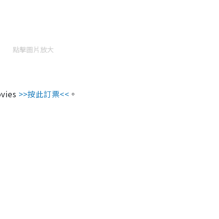
點擊圖片放大
ovies
>>按此訂票<<
。