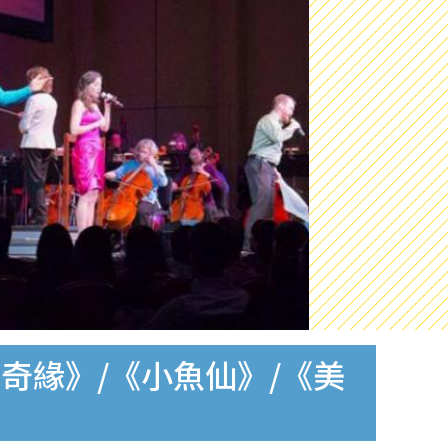
奇緣》/《小魚仙》/《美