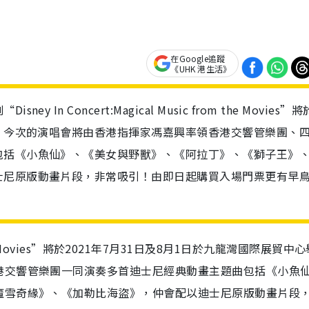
在Google追蹤
《UHK 港生活》
n Concert:Magical Music from the Movies”將
騷！今次的演唱會將由香港指揮家馮嘉興率領香港交響管樂團、
包括《小魚仙》、《美女與野獸》、《阿拉丁》、《獅子王》
士尼原版動畫片段，非常吸引！由即日起購買入場門票更有早
from the Movies”將於2021年7月31日及8月1日於九龍灣國際展貿中
港交響管樂團一同演奏多首迪士尼經典動畫主題曲包括《小魚
魔雪奇緣》、《加勒比海盜》，仲會配以迪士尼原版動畫片段