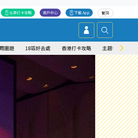
社群打卡攻略
商戶中心
下載 App
繁
简
周圍遊
18區好去處
香港打卡攻略
主題特集