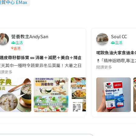
貿中心 EMax
營養教主AndySan
Soul CC
生活
生活
香港
切記檢查「1標示」🚨
呢款魚油大家食過未
#連皮帶籽都係寶 🥒 消暑＋減肥＋美白＋降血脂
近期要特別留意隨身行李中的行動電源。一名旅客日前在機場安檢時，明明攜
💊 ｢精神返晒嚟,專
天其中一種時令蔬果非冬瓜莫屬！大暑之日，點都要飲碗冬瓜湯消暑解渴！除了解暑，冬瓜仲有
閱讀更多
閱讀更多