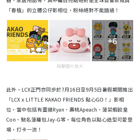
器、家居用品等，其中矚目亮點絕對是全球首隻新成員
「春植」的立體公仔影相位，粉絲絕對不能錯過！
+6
點擊圖片放大
此外，LCX正門亦同步於7月16日至9月5日暑假期間推出
「LCX x LITTLE KAKAO FRIENDS 點心GO！」影相
位，當中包括有蛋撻Ryan、壽桃Apeach、菠菜蝦餃皇
Con、馳名菠蘿包Jay-G等，每位角色以點心造型可愛登
場，打卡一流！