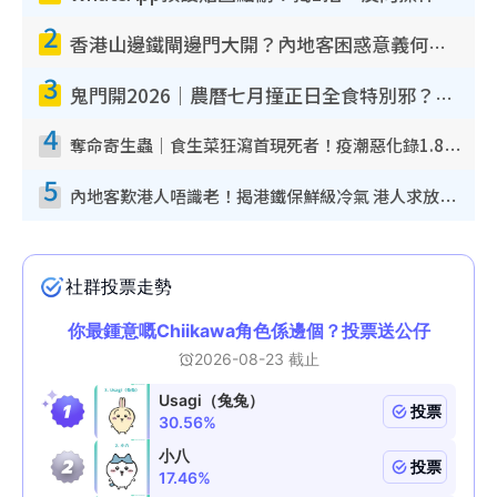
2
香港山邊鐵閘邊門大開？內地客困惑意義何在！網民神回覆：呢種叫法理性防禦
3
鬼門開2026｜農曆七月撞正日全食特別邪？專家警告切忌做一事！揭4大禁忌+2招保平安
4
奪命寄生蟲｜食生菜狂瀉首現死者！疫潮惡化錄1.8萬宗病例 揭洗菜3大謬誤
5
內地客歎港人唔識老！揭港鐵保鮮級冷氣 港人求放過：咪投訴