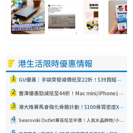
港生活限時優惠情報
1
GU優惠｜手袋突發減價低至22折！$39買經典波士頓包/餃子袋！飾物同步減價$29起！
2
豐澤優惠勁減低至44折！Mac mini/iPhone17Pro大減價！廚房家電$220起
3
港大推賽馬會強化骨骼計劃！$100骨質密度X光檢查 完成免費運動訓練送超市禮券！附參加資格
4
Swarovski Outlet專區低至半價！人氣水晶飾物/小擺設$138起！迪士尼款/水晶高跟鞋都有平
5