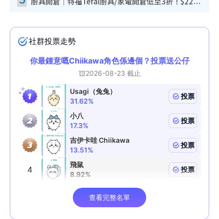
廚具開倉｜特福Tefal廚具/家電開倉低至3折！$220起買平底鍋/炒鑊/湯煲！電飯煲/吸塵機/燙斗$418起