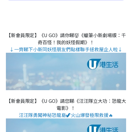
【新會員限定】《U GO》請你睇👹《蠟筆小新劇場版：千
奇百怪！我的妖怪假期》！
↓一齊睇下小新同妖怪朋友們點樣聯手拯救屋企人啦↓
【新會員限定】《U GO》請您睇《汪汪隊立大功：恐龍大
電影》！
汪汪隊勇闖神秘恐龍島🦖火山爆發極限救援🔥