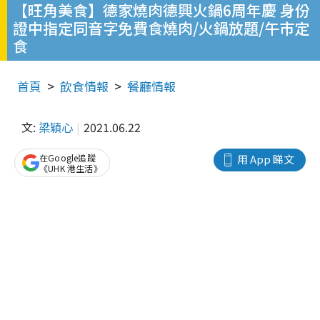
【旺角美食】德家燒肉德興火鍋6周年慶 身份
證中指定同音字免費食燒肉/火鍋放題/午市定
食
首頁
飲食情報
餐廳情報
文:
梁穎心
2021.06.22
在Google追蹤
用 App 睇文
《UHK 港生活》