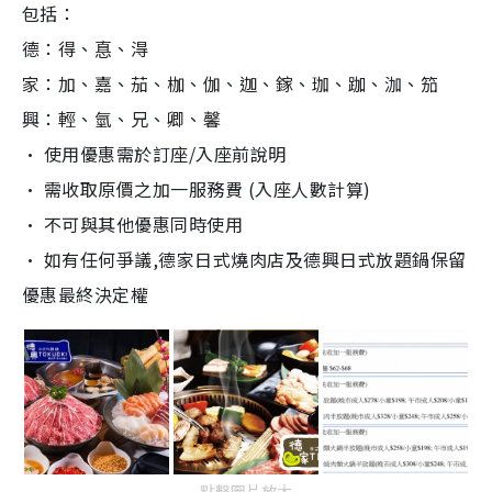
包括：
德：得、惪、淂
家：加、嘉、茄、枷、伽、迦、鎵、珈、跏、泇、笳
興：輕、氫、兄、卿、馨
• 使用優惠需於訂座/入座前說明
• 需收取原價之加一服務費 (入座人數計算)
• 不可與其他優惠同時使用
• 如有任何爭議,德家日式燒肉店及德興日式放題鍋保留
優惠最終決定權
點擊圖片放大