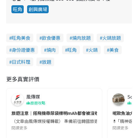
旺角
創興廣場
旺角美食
飲食優惠
燒肉放題
火鍋放題
身份證優惠
燒肉
旺角
火鍋
美食
日式料理
放題
更多真實評價
風傳媒
Soul
旅遊攻略
生
旅遊注意｜搭飛機帶尿袋標明mAh都會被沒收😱出發前切記檢查「1
呢款魚油大家
（文章由風傳媒授權轉載） 準備前往韓國旅遊的民眾，近期要特別留
💊 ｢精神返
閱讀更多
閱讀更多