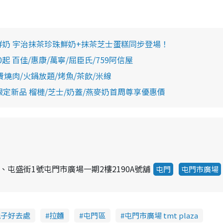
珠鮮奶 宇治抹茶珍珠鮮奶+抹茶芝士蛋糕同步登場！
 百佳/惠康/萬寧/屈臣氏/759阿信屋
燒肉/火鍋放題/烤魚/茶飲/米線
定新品 榴槤/芝士/奶蓋/燕麥奶首周尊享優惠價
、屯盛街1號屯門市廣場一期2樓2190A號舖
屯門
屯門市廣場
親子好去處
拉麵
屯門區
屯門市廣場 tmt plaza