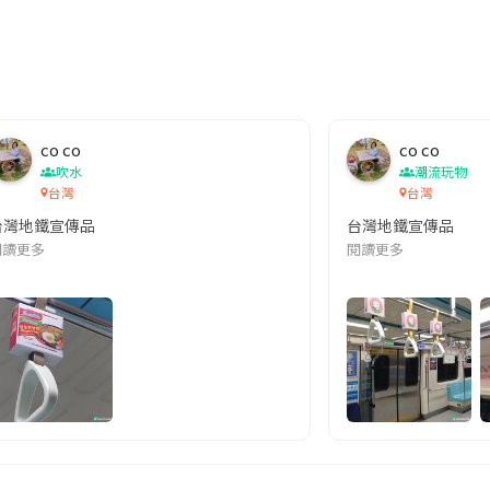
co co
co co
吹水
潮流玩物
台灣
台灣
台灣地鐵宣傳品
台灣地鐵宣傳品
本改編自同名網絡漫畫,故事主軸圍繞女主角柳寶娜 —— 表面上是一間公司
閱讀更多
閱讀更多