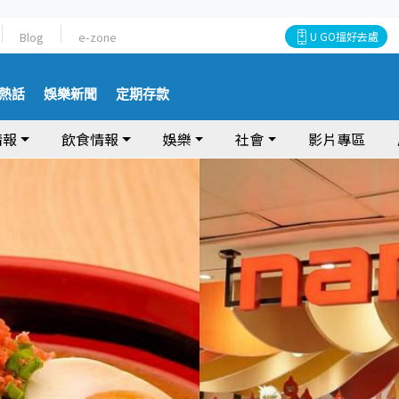
Blog
e-zone
U GO搵好去處
熱話
娛樂新聞
定期存款
情報
飲食情報
娛樂
社會
影片專區