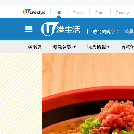
HK
Travel
Food
Beauty
熱門關鍵字：
公屋
演唱會
優惠著數
玩樂情報
購物