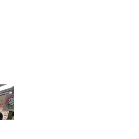
的職員,但其實暗地裡是負責處決逃過法網罪犯的阻擊手｡ 劇情從柳寶娜結束