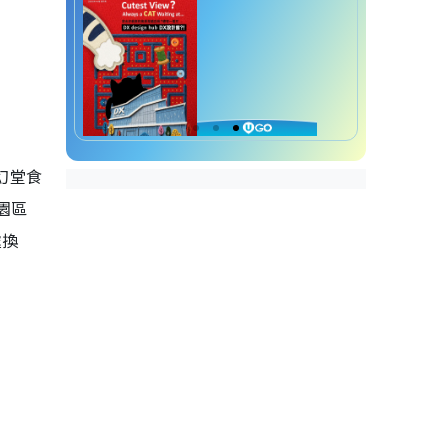
幻堂食
園區
處換