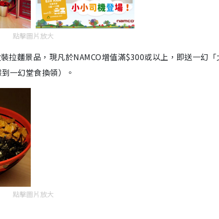
點擊圖片放大
盒裝拉麵景品，現凡於NAMCO增值滿$300或以上，即送一幻「
據到一幻堂食換領）。
點擊圖片放大