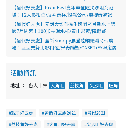
【暑假好去處】Pixar Fest嘉年華登陸尖沙咀海港
城！12大影相位/反斗奇兵/怪獸公司/靈魂奇遇記
【暑假好去處】元朗大棠有機生態園區最新水上樂
園7月開幕！100米長滑水梯/泰山飛索/障礙賽
【暑假好去處】全新Snoopy展登陸銅鑼灣時代廣
場！巨型史努比影相位/米奇雕塑/CASETiFY限定店
活動資訊
地址
各大市集
大角咀
荔枝角
尖沙咀
旺角
親子好去處
暑假好去處2021
暑假2021
荔枝角好去處
大角咀好去處
尖沙咀好去處