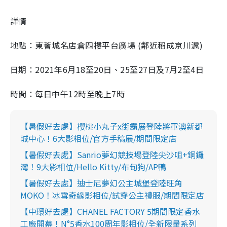
詳情
地點：東薈城名店倉四樓平台廣場 (鄰近稻成京川滬)
日期：2021年6月18至20日、25至27日及7月2至4日
時間：每日中午12時至晚上7時
【暑假好去處】櫻桃小丸子x街霸展登陸將軍澳新都
城中心！6大影相位/官方手稿展/期間限定店
【暑假好去處】Sanrio夢幻競技場登陸尖沙咀+銅鑼
灣！9大影相位/Hello Kitty/布甸狗/AP鴨
【暑假好去處】迪士尼夢幻公主城堡登陸旺角
MOKO！冰雪奇緣影相位/試穿公主禮服/期間限定店
【中環好去處】CHANEL FACTORY 5期間限定香水
工廠開幕！N°5香水100周年影相位/全新限量系列