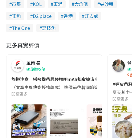
市集
KOL
東涌
大角咀
尖沙咀
旺角
D2 place
香港
好去處
The One
荔枝角
更多真實評價
風傳媒
營養教
旅遊攻略
生
香港
旅遊注意｜搭飛機帶尿袋標明mAh都會被沒收😱出發前切記檢查「1
#連皮帶籽都
（文章由風傳媒授權轉載） 準備前往韓國旅遊的民眾，近期要特別留
夏天其中一種時
閱讀更多
閱讀更多