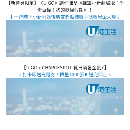
【新會員限定】《U GO》請你睇👹《蠟筆小新劇場版：千
奇百怪！我的妖怪假期》！
↓一齊睇下小新同妖怪朋友們點樣聯手拯救屋企人啦↓
【U GO x CHARGESPOT 夏日消暑企劃⚡】
> 打卡即送充電券！限量1000張🔋送完即止 <