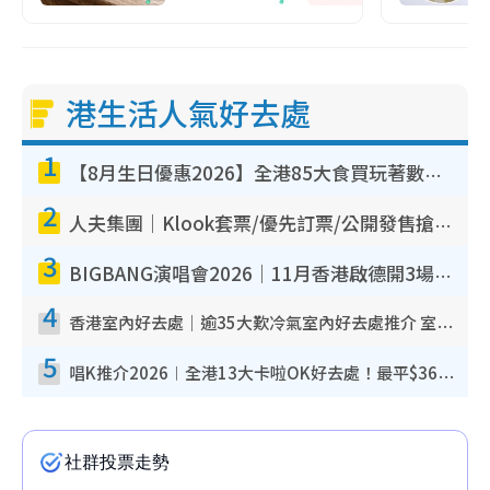
港生活人氣好去處
1
【8月生日優惠2026】全港85大食買玩著數攻略 自助餐/火鍋放題同行免費＋誠品/DONKI送現金券
2
人夫集團｜Klook套票/優先訂票/公開發售搶飛攻略！附票價.購票連結.場地座位表
3
BIGBANG演唱會2026｜11月香港啟德開3場！實名制VIP申請、優先購票攻略
4
香港室內好去處｜逾35大歎冷氣室內好去處推介 室內活動免費避雨無懼落雨
5
唱K推介2026︱全港13大卡啦OK好去處！最平$36起 日文K都有！(附地址+收費詳情)