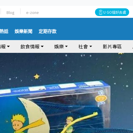
Blog
e-zone
U GO搵好去處
熱話
娛樂新聞
定期存款
情報
飲食情報
娛樂
社會
影片專區