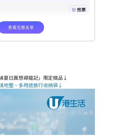
緣夏日異想尋龍記」限定精品↓
境地墊、多用途旅行收納袋↓