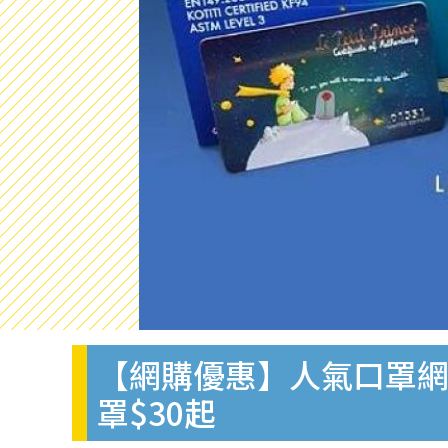
【網購優惠】人氣口罩網店限時
罩$30起