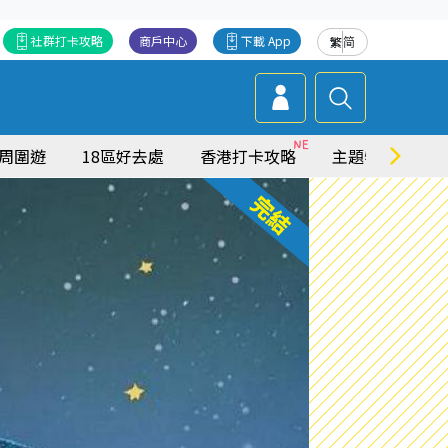
社群打卡攻略
商戶中心
下載 App
繁
简
周圍遊
18區好去處
香港打卡攻略
主題特集