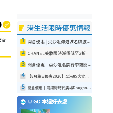
港生活限時優惠情報
1
清貨
開倉優惠 | 尖沙咀海港城名牌波鞋開倉低至1折！On鞋$899起／Joy&Peace鞋履$98起
。
2
CHANEL美妝限時減價低至3折！人氣粉底/唇膏/精華液低至$275！COCO香水都有平
3
開倉優惠｜尖沙咀名牌行李箱開倉低至4折！一連5日 American Tourister/ace./Hallmark $200起！
4
【8月生日優惠2026】全港85大食買玩著數攻略 自助餐/火鍋放題同行免費＋誠品/DONKI送現金券
5
開倉優惠｜銅鑼灣時代廣場Doughnut/Campo Marzio開倉低至1折！背囊、書包、手袋劈價$200起
U GO 本週好去處