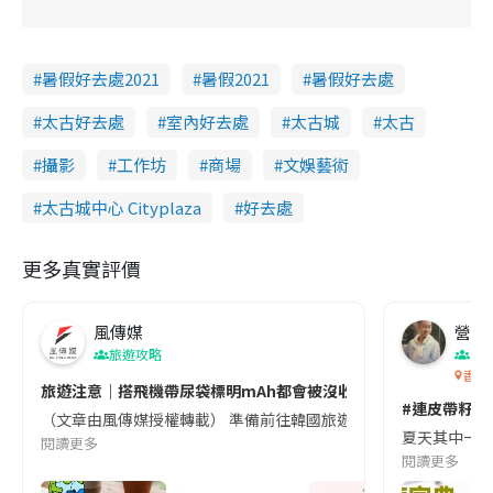
暑假好去處2021
暑假2021
暑假好去處
太古好去處
室內好去處
太古城
太古
攝影
工作坊
商場
文娛藝術
太古城中心 Cityplaza
好去處
更多真實評價
風傳媒
營養教
旅遊攻略
生
香港
旅遊注意｜搭飛機帶尿袋標明mAh都會被沒收😱出發前切記檢查「1
#連皮帶籽都
（文章由風傳媒授權轉載） 準備前往韓國旅遊的民眾，近期要特別留
夏天其中一種時
閱讀更多
閱讀更多