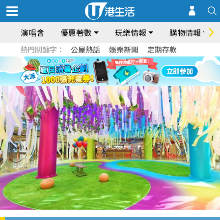
演唱會
優惠著數
玩樂情報
購物情報
熱門關鍵字：
公屋熱話
娛樂新聞
定期存款