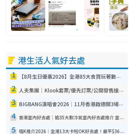
港生活人氣好去處
1
【8月生日優惠2026】全港85大食買玩著數攻略 自助餐/火鍋放題同行免費＋誠品/DONKI送現金券
2
人夫集團｜Klook套票/優先訂票/公開發售搶飛攻略！附票價.購票連結.場地座位表
3
BIGBANG演唱會2026｜11月香港啟德開3場！實名制VIP申請、優先購票攻略
4
香港室內好去處｜逾35大歎冷氣室內好去處推介 室內活動免費避雨無懼落雨
5
唱K推介2026︱全港13大卡啦OK好去處！最平$36起 日文K都有！(附地址+收費詳情)