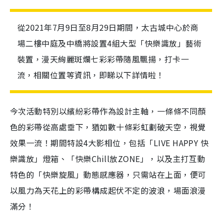
從2021年7月9日至8月29日期間，太古城中心於商
場二樓中庭及中橋將設置4組大型「快樂識放」藝術
裝置，漫天絢麗斑爛七彩彩帶隨風飄揚，打卡一
流，相關位置等資訊，即睇以下詳情啦！
今次活動特別以繽紛彩帶作為設計主軸，一條條不同顏
色的彩帶從高處垂下，猶如數十條彩虹劃破天空，視覺
效果一流！期間特設4大影相位，包括「LIVE HAPPY 快
樂識放」燈箱、「快樂Chill放ZONE」，以及主打互動
特色的「快樂旋風」動態感應器，只需站在上面，便可
以風力為天花上的彩帶構成起伏不定的波浪，場面浪漫
滿分！