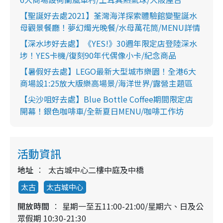
【聖誕好去處2021】荃灣海洋探索體驗館變聖誕水
母觀景餐廳！夢幻燭光晚餐/水母萬花筒/MENU詳情
【深水埗好去處】《YES!》30週年限定店登陸深水
埗！YES卡機/復刻90年代偶像小卡/紀念商品
【暑假好去處】LEGO最新大型城市樂園！全港6大
商場設1:25放大版樂高場景/海洋世界/露營主題區
【尖沙咀好去處】Blue Bottle Coffee期間限定店
開幕！銀色咖啡車/全新夏日MENU/咖啡工作坊
活動資訊
地址
太古城中心二樓中庭及中橋
太古
太古城中心
開放時間
星期一至五11:00-21:00/星期六、日及公
眾假期 10:30-21:30