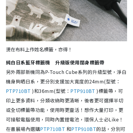
燙在布料上作姓名標籤，亦得！
純白日系藍牙標籤機 升級版使用闊身標籤帶
另外兩部新機同為P-Touch Cube系列的升級型號，淨白
機身夠晒日系，更分別支援加大寬度的24mm(型號：
PTP710BT
)和36mm(型號：
PTP910BT
)標籤帶，可
印上更多資料，分類收納時更清晰，後者更可選擇半切
或全切標籤帶功能，使用時更靈活！想作大量打印，更
可接駁電腦使用，同時內置鋰電池，環保人士必Like！
在書展場內選購
PTP710BT
和
PTP910BT
的話，分別可