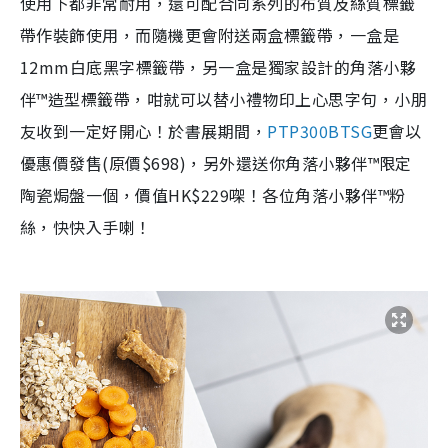
使用下都非常耐用，
還可配合同系列的布質及絲質標籤
帶作裝飾使用，而隨機更會附送兩盒標籤帶，一盒是
12mm白底黑字標籤帶，另一盒是獨家設計的角落小夥
伴™造型標籤帶，咁就可以替小禮物印上心思字句，小朋
友收到一定好開心！於書展期間，
PTP300BTSG
更會以
優惠價發售(原價$698)，另外還送你角落小夥伴™限定
陶瓷焗盤一個，價值HK$229㗎！各位角落小夥伴™粉
絲，快快入手喇！