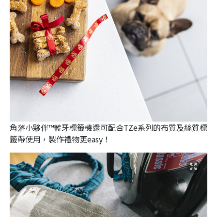
角落小夥伴™藍牙標籤機還可配合TZe系列的布質及絲質標
籤帶使用，製作禮物更easy！