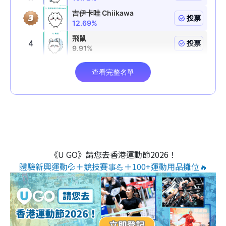
《U GO》請您去香港運動節2026！
體驗新興運動💦＋競技賽事💪＋100+運動用品攤位🔥