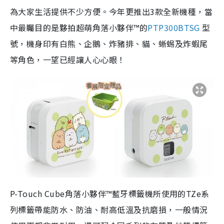
為大家生活提供不少方便。今年更推出3款全新機種，當
中最矚目的是夥拍超萌角落小夥伴™的
PTP300BTSG
型
號，機身印有白熊、企鵝、炸豬排、貓、蜥蜴及炸蝦尾
等角色，一望已經讓人心心眼！
P-Touch Cube角落小夥伴™藍牙標籤機所使用的TZe系
列標籤帶
能防水、防油、耐高低溫及抗磨
損，一般情況