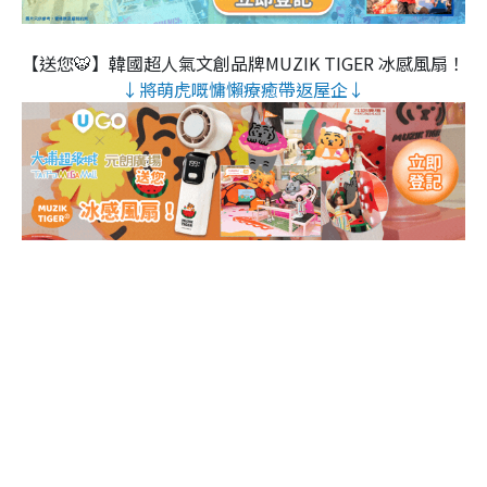
【送您🐯】韓國超人氣文創品牌MUZIK TIGER 冰感風扇！
↓將萌虎嘅慵懶療癒帶返屋企↓