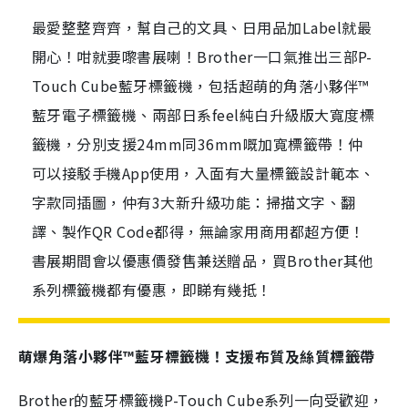
最愛整整齊齊，幫自己的文具、日用品加Label就最
開心！咁就要嚟書展喇！Brother一口氣推出三部P-
Touch Cube藍牙標籤機，包括超萌的角落小夥伴™
藍牙電子標籤機、兩部日系feel純白升級版大寬度標
籤機，分別支援24mm同36mm嘅加寬標籤帶！仲
可以接駁手機App使用，入面有大量標籤設計範本、
字款同插圖，仲有3大新升級功能：掃描文字、翻
譯、製作QR Code都得，無論家用商用都超方便！
書展期間會以優惠價發售兼送贈品，買Brother其他
系列標籤機都有優惠，即睇有幾抵！
萌爆角落小夥伴™藍牙標籤機！支援布質及絲質標籤帶
Brother的藍牙標籤機P-Touch Cube系列一向受歡迎，