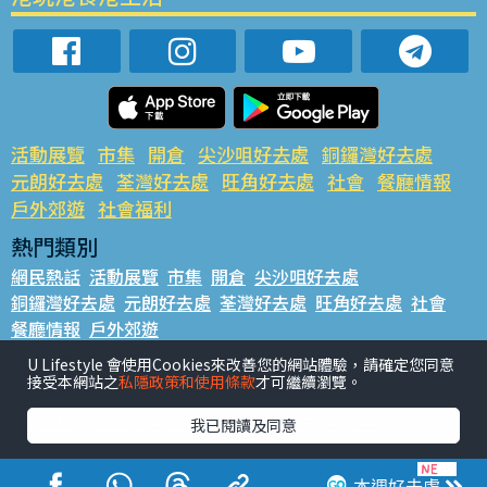
活動展覽
市集
開倉
尖沙咀好去處
銅鑼灣好去處
元朗好去處
荃灣好去處
旺角好去處
社會
餐廳情報
戶外郊遊
社會福利
熱門類別
網民熱話
活動展覽
市集
開倉
尖沙咀好去處
銅鑼灣好去處
元朗好去處
荃灣好去處
旺角好去處
社會
餐廳情報
戶外郊遊
熱門標籤
U Lifestyle 會使用Cookies來改善您的網站體驗，請確定您同意
接受本網站之
私隱政策和使用條款
才可繼續瀏覽。
#UGO搵好去處
#人氣活動推介
#美食社群熱話
#親子玩樂好去處
#ULifestyle應用程式
#限時搶
我已閱讀及同意
#UJetso禮物放送
#ULifestyle商戶中心
#著數
#網絡熱話