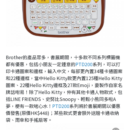
Brother的產品眾多，書展期間，十多款不同系列標籤機
都有優惠，包括小朋友一定鍾意的
PTD200
系列，可以打
印卡通圖案和邊框，輸入中文，每部更內置34種卡通圖案
和22種邊框，當中Hello Kitty款更內置125種Hello Kitty
圖案、22種Hello Kitty邊框及27款Emoji，要製作自家名
牌話咁易！除了Hello Kitty，仲有其他卡通人物款式，包
括LINE FRIENDS、史努比Snoopy、輕鬆小熊同多啦A
夢，梗有一款啱心水！
PTD200
系列將於書展期間以優惠
價發售(原價HK$448)；某些款式更會額外送贈卡通收納
袋、雨傘和手搖扇等。