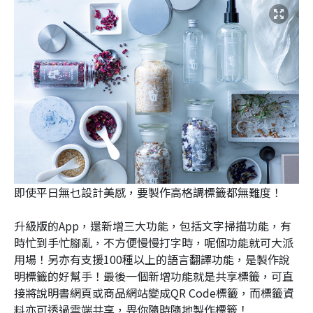
即使平日無乜設計美感，要製作高格調標籤都無難度！
升級版的App，還新增三大功能，包括文字掃描功能，有
時忙到手忙腳亂，不方便慢慢打字時，呢個功能就可大派
用場！另亦有支援100種以上的語言翻譯功能，是製作說
明標籤的好幫手！最後一個新增功能就是共享標籤，可直
接將說明書網頁或商品網站變成QR Code標籤，而標籤資
料亦可透過雲端共享，畀你隨時隨地製作標籤！