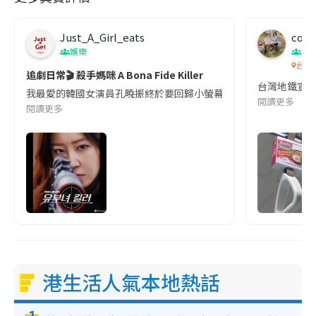
Just_A_Girl_eats
co c
娛樂
吹
台灣
追劇日常🎬 殺手媽咪 A Bona Fide Killer
台灣地鐵宣
我最愛的韓國女演員孔曉振終於要回歸小螢幕啦!這次的劇本改編自同名
閱讀更多
閱讀更多
港生活人氣本地熱話
1