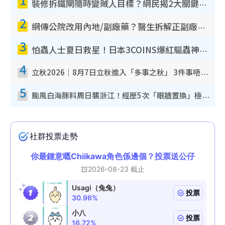
裝修拆鐵閘隨時變賊人目標？網民揭2大關鍵用途：裝新式等於白裝？附新舊鐵閘分別
2
網傳公院改用內地/副廠藥？醫生拆解正副廠分別 揭4類人換藥隨時出事
3
怕蟲人士夏日救星！日本3COINS爆紅驅蟲神器$45起 1招「全程免觸碰」輕鬆搞定小強
4
立秋2026｜8月7日立秋進入「多事之秋」 3件事唔做得！專家教6招開運 清枱頭／銀包納氣接好運
5
颱風白海豚料周日襲浙江！經歷5次「眼牆置換」極罕見 成登陸內地最長途颱風