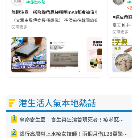
旅遊攻略
生
香港
旅遊注意｜搭飛機帶尿袋標明mAh都會被沒收😱出發前切記檢查「1
#連皮帶籽都
（文章由風傳媒授權轉載） 準備前往韓國旅遊的民眾，近期要特別留
夏天其中一種時
閱讀更多
閱讀更多
港生活人氣本地熱話
1
奪命寄生蟲｜食生菜狂瀉首現死者！疫潮惡化錄1.8萬宗病例 揭洗菜3大謬誤
2
銀行高層戀上水療女技師！兩個月借128萬驚覺「沉船」沉落火海 揭背後疑似邪教操控賣淫