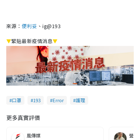
來源：
便利妥
、ig@193
▼
緊貼最新疫情消息
▼
口罩
193
Error
護理
更多真實評價
風傳媒
營養教