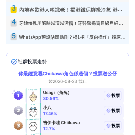
3
內地客歎港人唔識老！揭港鐵保鮮級冷氣 港人求放過：咪投訴
4
牙線棒亂用隨時越清越污糟！牙醫驚揭盲目過戶細菌恐致蛀牙：呢種先係日常真保養
5
WhatsApp預設貼圖點刪？揭1招「反向操作」還原簡潔介面 附3步實測教學