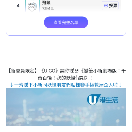
【新會員限定】《U GO》請你睇👹《蠟筆小新劇場版：千
奇百怪！我的妖怪假期》！
↓一齊睇下小新同妖怪朋友們點樣聯手拯救屋企人啦↓