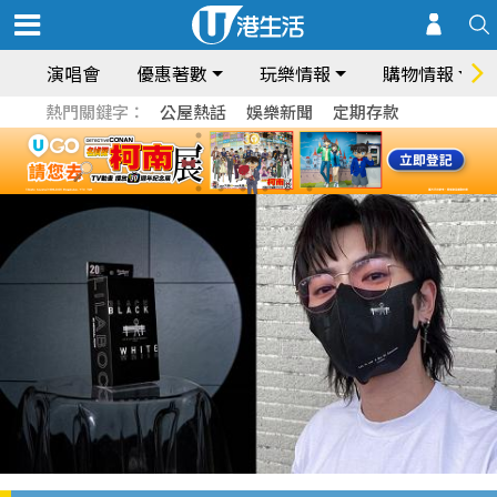
演唱會
優惠著數
玩樂情報
購物情報
熱門關鍵字：
公屋熱話
娛樂新聞
定期存款