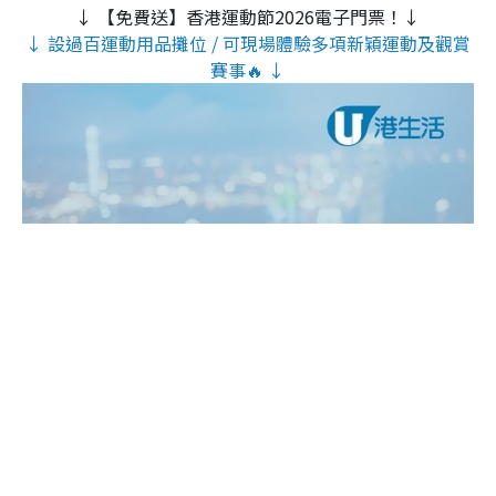
↓ 【免費送】香港運動節2026電子門票！↓
↓ 設過百運動用品攤位 / 可現場體驗多項新穎運動及觀賞
賽事🔥 ↓