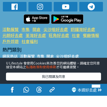
活動展覽
市集
開倉
尖沙咀好去處
銅鑼灣好去處
元朗好去處
荃灣好去處
旺角好去處
社會
餐廳情報
戶外郊遊
社會福利
熱門類別
網民熱話
活動展覽
市集
開倉
尖沙咀好去處
銅鑼灣好去處
元朗好去處
荃灣好去處
旺角好去處
社會
U Lifestyle 會使用Cookies來改善您的網站體驗，請確定您同意
接受本網站之
私隱政策和使用條款
才可繼續瀏覽。
餐廳情報
戶外郊遊
熱門標籤
我已閱讀及同意
#UGO搵好去處
#人氣活動推介
#美食社群熱話
#親子玩樂好去處
#ULifestyle應用程式
#限時搶
本週好去處
#UJetso禮物放送
#ULifestyle商戶中心
#著數
#網絡熱話
香港經濟日報版權所有©2026