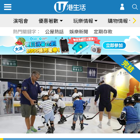
演唱會
優惠著數
玩樂情報
購物情報
熱門關鍵字：
公屋熱話
娛樂新聞
定期存款