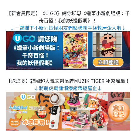
【新會員限定】《U GO》請你睇👹《蠟筆小新劇場版：千
奇百怪！我的妖怪假期》！
↓一齊睇下小新同妖怪朋友們點樣聯手拯救屋企人啦↓
【送您🐯】韓國超人氣文創品牌MUZIK TIGER 冰感風扇！
↓將萌虎嘅慵懶療癒帶返屋企↓