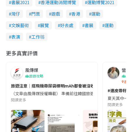
書展2021
香港運動消閒博覽
運動博覽2021
灣仔
門票
遊戲
香港
運動
文娛藝術
展覽
好去處
書展
運動
表演
工作坊
更多真實評價
風傳媒
營養教
旅遊攻略
生
香港
旅遊注意｜搭飛機帶尿袋標明mAh都會被沒收😱出發前切記檢查「1
#連皮帶籽都
（文章由風傳媒授權轉載） 準備前往韓國旅遊的民眾，近期要特別留
夏天其中一種時
閱讀更多
閱讀更多