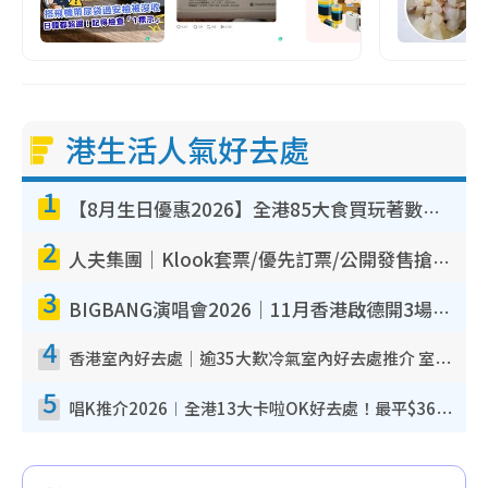
港生活人氣好去處
1
【8月生日優惠2026】全港85大食買玩著數攻略 自助餐/火鍋放題同行免費＋誠品/DONKI送現金券
2
人夫集團｜Klook套票/優先訂票/公開發售搶飛攻略！附票價.購票連結.場地座位表
3
BIGBANG演唱會2026｜11月香港啟德開3場！實名制VIP申請、優先購票攻略
4
香港室內好去處｜逾35大歎冷氣室內好去處推介 室內活動免費避雨無懼落雨
5
唱K推介2026︱全港13大卡啦OK好去處！最平$36起 日文K都有！(附地址+收費詳情)