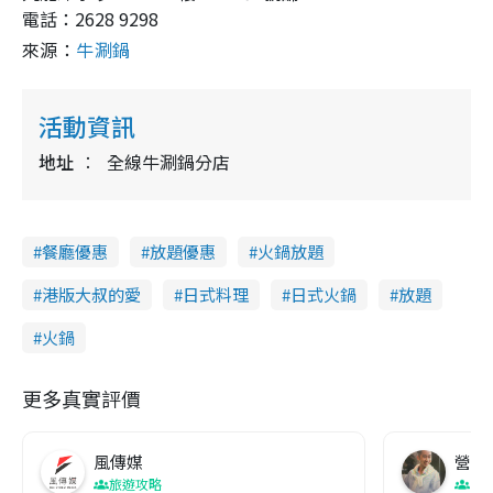
電話：2628 9298
來源：
牛涮鍋
活動資訊
地址
全線牛涮鍋分店
餐廳優惠
放題優惠
火鍋放題
港版大叔的愛
日式料理
日式火鍋
放題
火鍋
更多真實評價
風傳媒
營養教
旅遊攻略
生