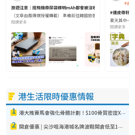
香港
旅遊注意｜搭飛機帶尿袋標明mAh都會被沒收😱出發前切記檢查「1
#連皮帶籽都
（文章由風傳媒授權轉載） 準備前往韓國旅遊的民眾，近期要特別留
夏天其中一種時
閱讀更多
閱讀更多
港生活限時優惠情報
1
港大推賽馬會強化骨骼計劃！$100骨質密度X光檢查 完成免費運動訓練送超市禮券！附參加資格
2
開倉優惠 | 尖沙咀海港城名牌波鞋開倉低至1折！On鞋$899起／Joy&Peace鞋履$98起