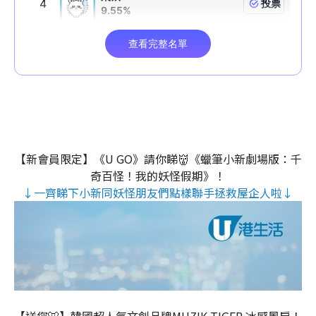
【新會員限定】《U GO》請你睇👹《蠟筆小新劇場版：千
奇百怪！我的妖怪假期》！
↓一齊睇下小新同妖怪朋友們點樣聯手拯救屋企人啦↓