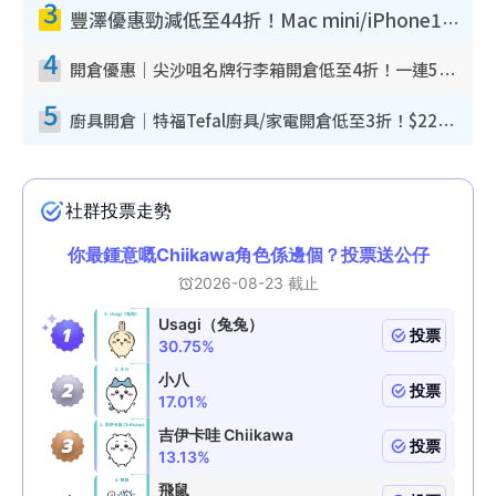
3
豐澤優惠勁減低至44折！Mac mini/iPhone17Pro大減價！廚房家電$220起
4
開倉優惠｜尖沙咀名牌行李箱開倉低至4折！一連5日 American Tourister/ace./Hallmark $200起！
5
廚具開倉｜特福Tefal廚具/家電開倉低至3折！$220起買平底鍋/炒鑊/湯煲！電飯煲/吸塵機/燙斗$418起