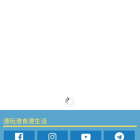
港玩港食港生活