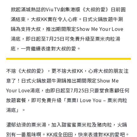
掀起滿城熱話的ViuTV劇集港版《大叔的愛》日前圓
滿結束，大叔KK實在令人心疼。日式火鍋放題牛涮
鍋為支持大叔，推出期間限定Show Me Your Love
湯底，即日起至7月25日可免費升級至粟米肉粒湯
底，一齊繼續表達對大叔的愛。
不捨《大叔的愛》，更不捨大叔KK，心疼大叔的朋友注
意了！日式火鍋放題牛涮鍋推出期間限定Show Me
Your Love湯底，由即日起至7月25日
只要堂食惠顧任何
放題套餐，
即可免費升級
「粟粟I Love You – 粟米肉粒
湯底」
。
濃郁幼滑的粟米湯，加入甜蜜蜜粟米粒及豬肉粒，火鍋
別有一番風味啊。KK成全田田，快來表達對KK的愛吧。