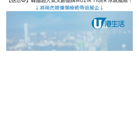
【送您🐯】韓國超人氣文創品牌MUZIK TIGER 冰感風扇！
↓將萌虎嘅慵懶療癒帶返屋企↓