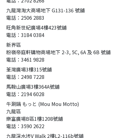
電話：2702 8268
九龍灣淘大商場地下 G131-136 號舖
電話：2506 2883
旺角新世紀廣場4樓423號舖
電話：3184 0384
新界區
粉嶺帝庭軒購物商場地下 2-3, 5C, 6A 及 6B 號舖
電話：3461 9828
荃灣廣場3樓315號舖
電話：2498 7228
馬鞍山廣場3樓364A號舖
電話：2194 6028
牛涮鍋 もっと (Mou Mou Motto)
九龍區
樂富廣場B區1樓1208號舖
電話：3590 2622
九龍深水埗V Walk 2樓L2-116b號舖