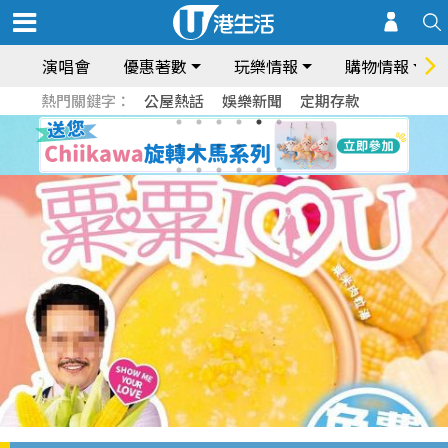
演唱會
優惠著數
玩樂情報
購物情報
熱門關鍵字：
公屋熱話
娛樂新聞
定期存款