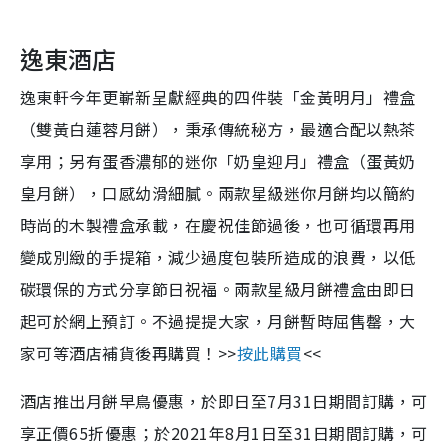
逸東酒店
逸東軒今年更嶄新呈獻經典的四件裝「金黃明月」禮盒
（雙黃白蓮蓉月餅），秉承傳統秘方，最適合配以熱茶
享用；另有蛋香濃郁的迷你「奶皇迎月」禮盒（蛋黃奶
皇月餅），口感幼滑細膩。兩款星級迷你月餅均以簡約
時尚的木製禮盒承載，在慶祝佳節過後，也可循環再用
變成別緻的手提箱，減少過度包裝所造成的浪費，以低
碳環保的方式分享節日祝福。兩款星級月餅禮盒由即日
起可於網上預訂。不過提提大家，月餅暫時屈售罄，大
家可等酒店補貨後再購買！>>
按此購買
<<
酒店推出月餅早鳥優惠，於即日至7月31日期間訂購，可
享正價65折優惠；於2021年8月1日至31日期間訂購，可