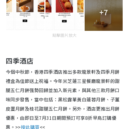
+7
點擊圖片放大
四季酒店
今個中秋節，香港四季酒店推出多款龍景軒及四季月餅
禮盒為佳節送上祝福。今年米芝蓮三星餐廳龍景軒的甜
腿五仁月餅强勢回歸並加入新元素，與其他三款月餅口
味同步發售，當中包括：黑松露單黃白蓮蓉月餅、子薑
皮蛋月餅及桂花甜腿五仁月餅。另外，酒店更推出月餅
優惠，由即日至7月31日期間預訂可享8折早鳥訂購優
惠。>>
按此購買
<<