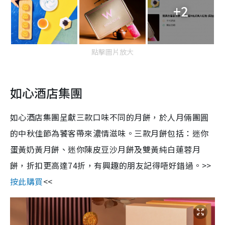
+2
點擊圖片放大
如心酒店集團
如心酒店集團呈獻三款口味不同的月餅，於人月倆團圓
的中秋佳節為饕客帶來濃情滋味。三款月餅包括：迷你
蛋黃奶黃月餅、迷你陳皮豆沙月餅及雙黃純白蓮蓉月
餅，折扣更高達74折，有興趣的朋友記得唔好錯過。>>
按此購買
<<