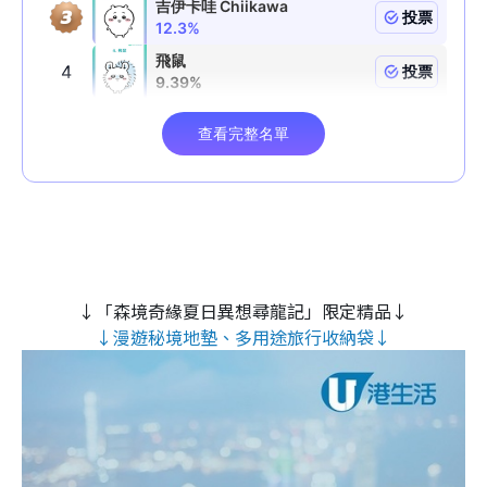
↓「森境奇緣夏日異想尋龍記」限定精品↓
↓漫遊秘境地墊、多用途旅行收納袋↓