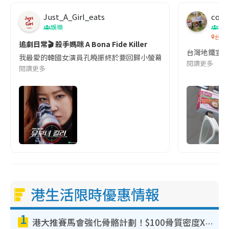
Just_A_Girl_eats
co c
娛樂
吹
台灣
追劇日常🎬 殺手媽咪 A Bona Fide Killer
台灣地鐵宣
我最愛的韓國女演員孔曉振終於要回歸小螢幕啦!這次的劇本改編自同名
閱讀更多
閱讀更多
港生活限時優惠情報
1
港大推賽馬會強化骨骼計劃！$100骨質密度X光檢查 完成免費運動訓練送超市禮券！附參加資格