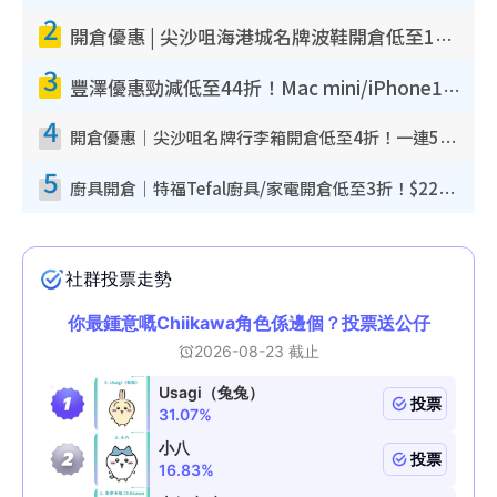
2
開倉優惠 | 尖沙咀海港城名牌波鞋開倉低至1折！On鞋$899起／Joy&Peace鞋履$98起
3
豐澤優惠勁減低至44折！Mac mini/iPhone17Pro大減價！廚房家電$220起
4
開倉優惠｜尖沙咀名牌行李箱開倉低至4折！一連5日 American Tourister/ace./Hallmark $200起！
5
廚具開倉｜特福Tefal廚具/家電開倉低至3折！$220起買平底鍋/炒鑊/湯煲！電飯煲/吸塵機/燙斗$418起