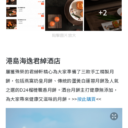
+2
點擊圖片放大
港島海逸君綽酒店
屢獲殊榮的君綽軒精心為大家準備了三款手工精製月
餅，包括燕窩奶皇月餅、傳統的蛋黃白蓮蓉月餅及人氣
之選的D24榴槤飄香月餅。酒台月餅主打健康無添加，
為大家帶來健康又滋味的月餅。>>
按此購買
<<