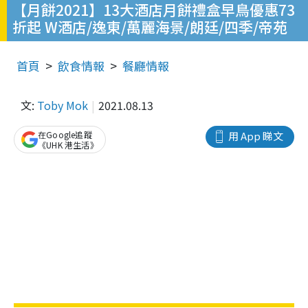
【月餅2021】13大酒店月餅禮盒早鳥優惠73
折起 W酒店/逸東/萬麗海景/朗廷/四季/帝苑
首頁
飲食情報
餐廳情報
文:
Toby Mok
2021.08.13
在Google追蹤
用 App 睇文
《UHK 港生活》