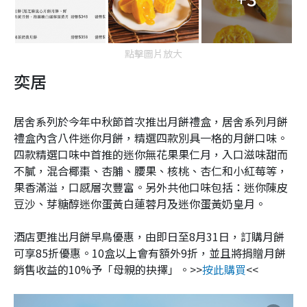
點擊圖片放大
奕居
居舍系列於今年中秋節首次推出月餅禮盒，居舍系列月餅
禮盒內含八件迷你月餅，精選四款別具一格的月餅口味。
四款精選口味中首推的迷你無花果果仁月，入口滋味甜而
不膩，混合椰棗、杏脯、腰果、核桃、杏仁和小紅莓等，
果香滿溢，口感層次豐富。另外共他口味包括：迷你陳皮
豆沙、芽糖醇迷你蛋黃白蓮蓉月及迷你蛋黃奶皇月。
酒店更推出月餅早鳥優惠，由即日至8月31日，訂購月餅
可享85折優惠。10盒以上會有額外9折，並且將捐贈月餅
銷售收益的10%予「母親的抉擇」。>>
按此購買
<<