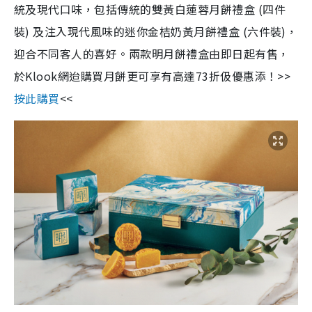
統及現代口味，包括傳統的雙黃白蓮蓉月餅禮盒 (四件
裝) 及注入現代風味的迷你金桔奶黃月餅禮盒 (六件裝)，
迎合不同客人的喜好。兩款明月餅禮盒由即日起有售，
於Klook網迨購買月餅更可享有高達73折伋優惠添！>>
按此購買
<<