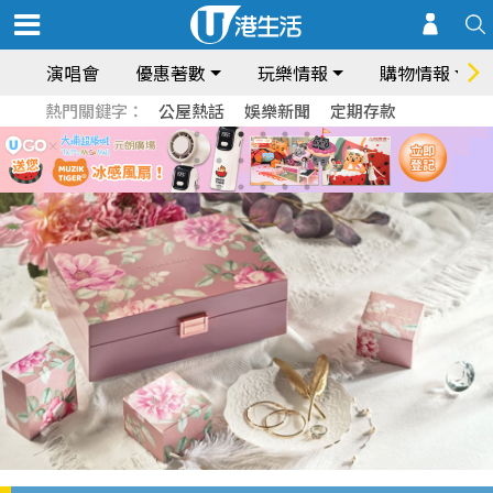
演唱會
優惠著數
玩樂情報
購物情報
熱門關鍵字：
公屋熱話
娛樂新聞
定期存款