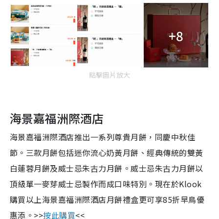
+8
點擊圖片放大
海景嘉福洲際酒店
海景嘉福洲際酒店推出一系列尊貴月餅，同慶中秋佳
節。三款月餅包括迷你流心奶黃月餅、經典傳統的雙黃
白蓮蓉月餅及威士忌朱古力月餅。威士忌朱古力月餅以
頂級單一麥芽威士忌製作而成口味特別。現在於Klook
購買以上海景嘉福洲際酒店月餅禮盒更可享85折早鳥優
惠添。>>
按此購買
<<