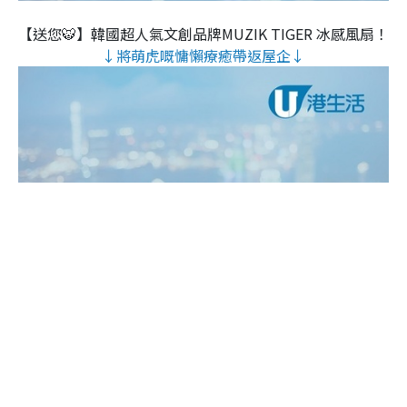
【送您🐯】韓國超人氣文創品牌MUZIK TIGER 冰感風扇！
↓將萌虎嘅慵懶療癒帶返屋企↓