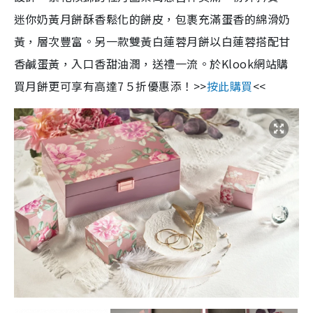
迷你奶黃月餅酥香鬆化的餅皮，包裹充滿蛋香的綿滑奶
黃，層次豐富。另一款雙黃白蓮蓉月餅以白蓮蓉搭配甘
香鹹蛋黃，入口香甜油潤，送禮一流。於Klook網站購
買月餅更可享有高達7５折優惠添！>>
按此購買
<<