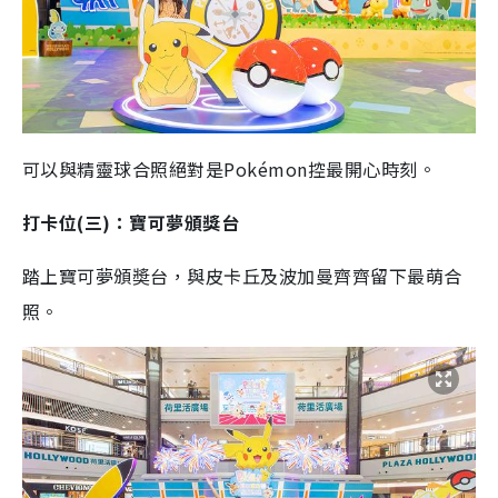
可以與精靈球合照絕對是Pokémon控最開心時刻。
打卡位(三)：寶可夢頒獎台
踏上寶可夢頒奬台，與皮卡丘及波加曼齊齊留下最萌合
照。