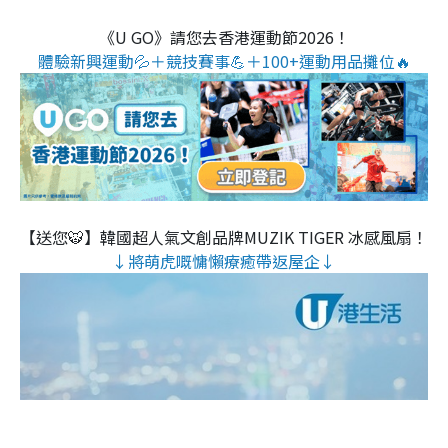
《U GO》請您去香港運動節2026！
體驗新興運動💦＋競技賽事💪＋100+運動用品攤位🔥
【送您🐯】韓國超人氣文創品牌MUZIK TIGER 冰感風扇！
↓將萌虎嘅慵懶療癒帶返屋企↓