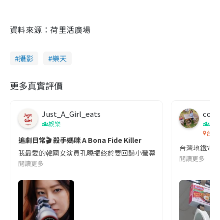
資料來源：荷里活廣場
攝影
樂天
更多真實評價
Just_A_Girl_eats
co c
娛樂
吹
台灣
追劇日常🎬 殺手媽咪 A Bona Fide Killer
台灣地鐵宣
我最愛的韓國女演員孔曉振終於要回歸小螢幕啦!這次的劇本改編自同名
閱讀更多
閱讀更多