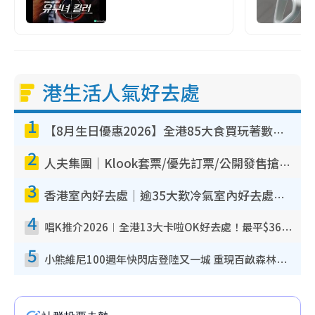
港生活人氣好去處
1
【8月生日優惠2026】全港85大食買玩著數攻略 自助餐/火鍋放題同行免費＋誠品/DONKI送現金券
2
人夫集團｜Klook套票/優先訂票/公開發售搶飛攻略！附票價.購票連結.場地座位表
3
香港室內好去處｜逾35大歎冷氣室內好去處推介 室內活動免費避雨無懼落雨
4
唱K推介2026︱全港13大卡啦OK好去處！最平$36起 日文K都有！(附地址+收費詳情)
5
小熊維尼100週年快閃店登陸又一城 重現百畝森林經典場景／獨家限定盲盒登場／專屬DIY香水