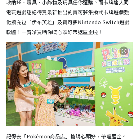
收納袋、寢具、小飾物及玩具任你選購。而卡牌達人同
電玩遊戲迷記得買最新推出的寶可夢集換式卡牌遊戲強
化擴充包「伊布英雄」及寶可夢Nintendo Switch遊戲
軟體！一齊嚟買哂你嘅心頭好帶返屋企啦！
記得去「Pokémon商品店」搶購心頭好，帶返屋企。