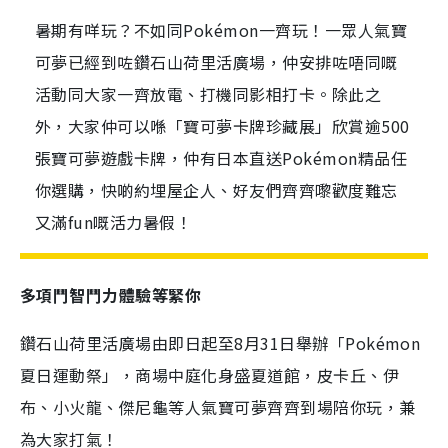
暑期有咩玩？不如同Pokémon一齊玩！一眾人氣寶
可夢已經到咗鑽石山荷里活廣場，仲安排咗唔同嘅
活動同大家一齊放電、打機同影相打卡。除此之
外，大家仲可以喺「寶可夢卡牌珍藏展」欣賞逾500
張寶可夢遊戲卡牌，仲有日本直送Pokémon精品任
你選購，快啲約埋屋企人、好友們齊齊嚟歡度難忘
又滿fun嘅活力暑假！
多項鬥智鬥力體驗等緊你
鑽石山荷里活廣場由即日起至8月31日舉辦「Pokémon
夏日運動祭」，商場中庭化身盛夏道館，皮卡丘、伊
布、小火龍、傑尼龜等人氣寶可夢齊齊到場陪你玩，兼
為大家打氣！