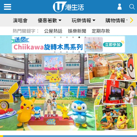
演唱會
優惠著數
玩樂情報
購物情報
熱門關鍵字：
公屋熱話
娛樂新聞
定期存款