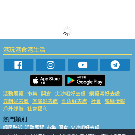
港玩港食港生活
活動展覽
市集
開倉
尖沙咀好去處
銅鑼灣好去處
元朗好去處
荃灣好去處
旺角好去處
社會
餐廳情報
戶外郊遊
社會福利
熱門類別
網民熱話
活動展覽
市集
開倉
尖沙咀好去處
銅鑼灣好去處
元朗好去處
荃灣好去處
旺角好去處
社會