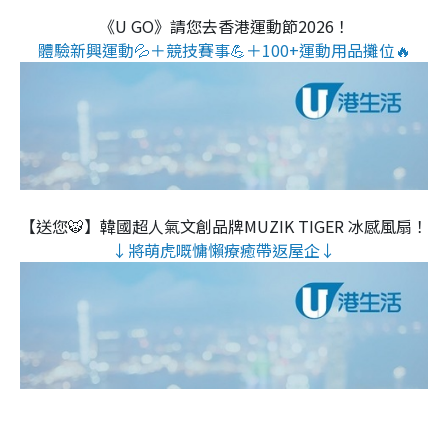
《U GO》請您去香港運動節2026！
體驗新興運動💦＋競技賽事💪＋100+運動用品攤位🔥
【送您🐯】韓國超人氣文創品牌MUZIK TIGER 冰感風扇！
↓將萌虎嘅慵懶療癒帶返屋企↓