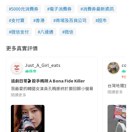
5000元消費券
電子消費券
消費券最新資訊
支付寶
香港
商場及百貨公司
超市
微信支付
八達通
微信
更多真實評價
Just_A_Girl_eats
co c
娛樂
吹
台灣
追劇日常🎬 殺手媽咪 A Bona Fide Killer
台灣地鐵宣
我最愛的韓國女演員孔曉振終於要回歸小螢幕啦!這次的劇本改編自同名
閱讀更多
閱讀更多