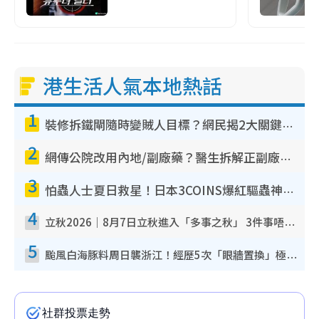
港生活人氣本地熱話
1
裝修拆鐵閘隨時變賊人目標？網民揭2大關鍵用途：裝新式等於白裝？附新舊鐵閘分別
2
網傳公院改用內地/副廠藥？醫生拆解正副廠分別 揭4類人換藥隨時出事
3
怕蟲人士夏日救星！日本3COINS爆紅驅蟲神器$45起 1招「全程免觸碰」輕鬆搞定小強
4
立秋2026｜8月7日立秋進入「多事之秋」 3件事唔做得！專家教6招開運 清枱頭／銀包納氣接好運
5
颱風白海豚料周日襲浙江！經歷5次「眼牆置換」極罕見 成登陸內地最長途颱風