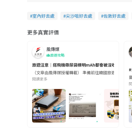
室內好去處
尖沙咀好去處
佐敦好去處
更多真實評價
風傳媒
旅遊攻略
旅遊注意｜搭飛機帶尿袋標明mAh都會被沒收😱出發前
（文章由風傳媒授權轉載） 準備前往韓國旅遊的民眾，
夏
閱讀更多