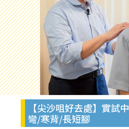
【尖沙咀好去處】實試中
彎/寒背/長短腳