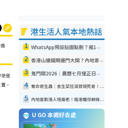
港生活人氣本地熱話
1
驗香
WhatsApp預設貼圖點刪？揭1招「反向操作」還原簡潔介面 附3步實測教學
2
香港山邊鐵閘邊門大開？內地客困惑意義何在！網民神回覆：呢種叫法理性防禦
3
鬼門開2026｜農曆七月撞正日全食特別邪？專家警告切忌做一事！揭4大禁忌+2招保平安
即使是
4
位置，
奪命寄生蟲｜食生菜狂瀉首現死者！疫潮惡化錄1.8萬宗病例 揭洗菜3大謬誤
5
內地客歎港人唔識老！揭港鐵保鮮級冷氣 港人求放過：咪投訴
U GO 本週好去處