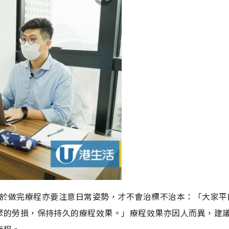
於做完療
程亦要注意日常
姿勢，才不會治標不治本：
「大家平
聚的
勞損，
保持持久
的療程
效果。
」療程效果亦因人而異，
建
療程。