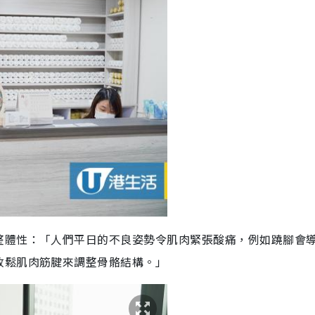
整體性：「人們平日的不良姿勢令肌肉緊張酸痛，例如蹺腳會
放鬆肌肉筋腱來調整骨骼結構。
」