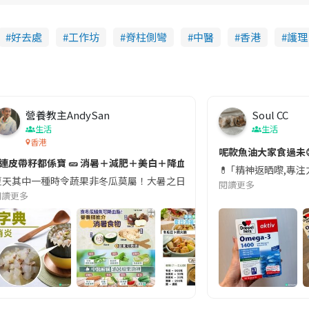
好去處
工作坊
脊柱側彎
中醫
香港
護理
營養教主AndySan
Soul CC
生活
生活
香港
切記檢查「1標示」🚨
呢款魚油大家食過未
#連皮帶籽都係寶 🥒 消暑＋減肥＋美白＋降血脂
近期要特別留意隨身行李中的行動電源。一名旅客日前在機場安檢時，明明攜
💊 ｢精神返晒嚟,專
天其中一種時令蔬果非冬瓜莫屬！大暑之日，點都要飲碗冬瓜湯消暑解渴！除了解暑，冬瓜仲有
閱讀更多
閱讀更多