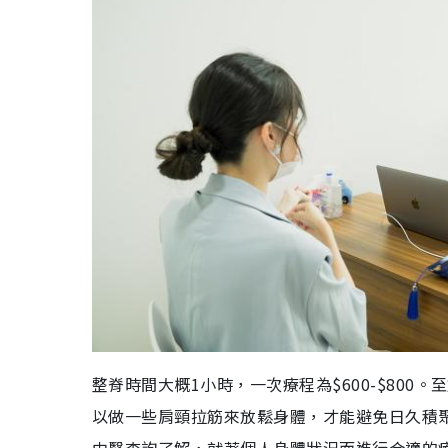
整脊時間大概1小時，一次療程為$600-$800。
至
以做一些肩頸拉
筋來放鬆身體，才能避免日久積
中醫查詢了解，就著個人身體狀況而進行合適的