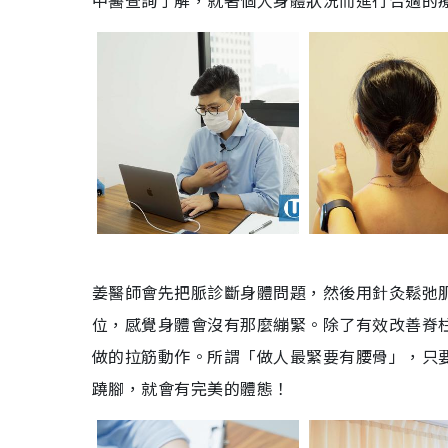
姜醫師會先把脈診斷身體問題，然後用針灸鬆弛
位，
感覺身體會沒有那麼繃緊。
除了
有效改善脊
做的拉筋動作。
所謂
「
做人
最緊要有腰骨
」
，只
蹺腳，
就會有完美的體態！