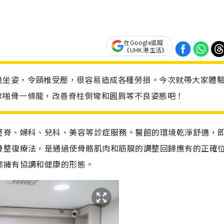
在Google追蹤
《UHK 港生活》
良坐姿，令頸椎受壓，很容易造成各種勞損。今次就帶大家體
拿啪骨一條龍，改善脊柱側彎和圓肩等不良姿態吧！
整脊、婦科、兒科、美容等診症服務。醫館的環境乾淨舒適，
骨整復療法，是通過使骨骼肌肉和筋膜的調整回歸應有的正確
廓擁有協調和健康的形態。