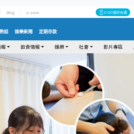
Blog
e-zone
U GO搵好去處
熱話
娛樂新聞
定期存款
情報
飲食情報
娛樂
社會
影片專區