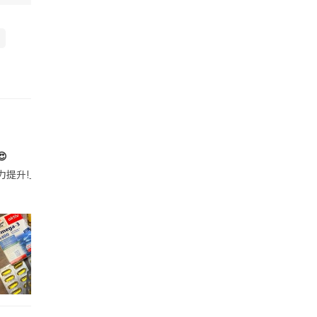

帶的行動電源機身已標示「10000mAh」，卻仍被要求當場丟棄，讓他
注力提升!｣ 長時間對住電腦､剪片寫稿,成日覺得眼睛乾澀､腦袋好似｢斷線｣｡試咗
好多鮮為人知嘅好處：減肥、消水腫、降血脂、美白養顏👇 冬瓜5大功效✨ 1️⃣ 利尿