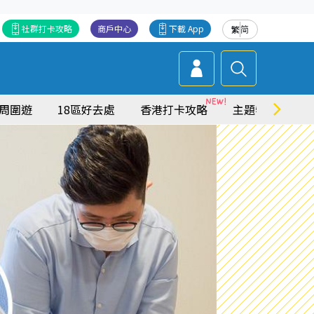
社群打卡攻略
商戶中心
下載 App
繁
简
周圍遊
18區好去處
香港打卡攻略
主題特集