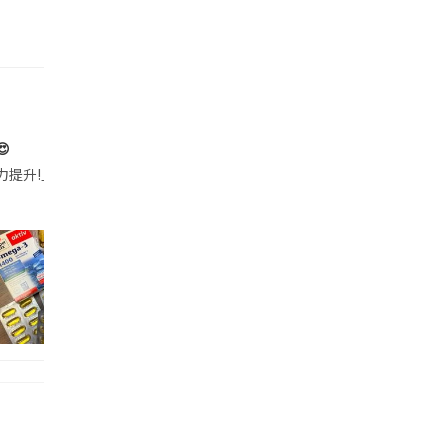

帶的行動電源機身已標示「10000mAh」，卻仍被要求當場丟棄，讓他
注力提升!｣ 長時間對住電腦､剪片寫稿,成日覺得眼睛乾澀､腦袋好似｢斷線｣｡試咗
好多鮮為人知嘅好處：減肥、消水腫、降血脂、美白養顏👇 冬瓜5大功效✨ 1️⃣ 利尿