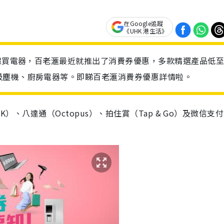
在Google追蹤
《UHK 港生活》
考慮買電器，百老滙最近就推出了消費券優惠，多款精選產品低
吸塵機、廚房電器等。即睇百老滙消費券優惠詳情啦。
）、八達通（Octopus）、拍住賞（Tap & Go）及微信支付