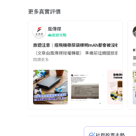
更多真實評價
風傳媒
旅遊攻略
旅遊注意｜搭飛機帶尿袋標明mAh都會被沒收😱出發前
（文章由風傳媒授權轉載） 準備前往韓國旅遊的民眾，
夏
閱讀更多