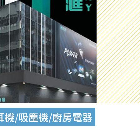
耳機/吸塵機/廚房電器