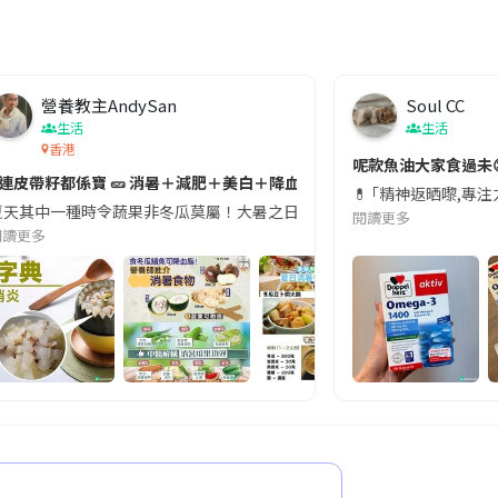
營養教主AndySan
Soul CC
生活
生活
香港
切記檢查「1標示」🚨
呢款魚油大家食過未
#連皮帶籽都係寶 🥒 消暑＋減肥＋美白＋降血脂
近期要特別留意隨身行李中的行動電源。一名旅客日前在機場安檢時，明明攜
💊 ｢精神返晒嚟,專
天其中一種時令蔬果非冬瓜莫屬！大暑之日，點都要飲碗冬瓜湯消暑解渴！除了解暑，冬瓜仲有
閱讀更多
閱讀更多