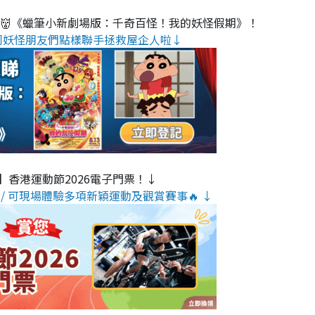
睇👹《蠟筆小新劇場版：千奇百怪！我的妖怪假期》！
同妖怪朋友們點樣聯手拯救屋企人啦↓
】香港運動節2026電子門票！↓
/ 可現場體驗多項新穎運動及觀賞賽事🔥 ↓