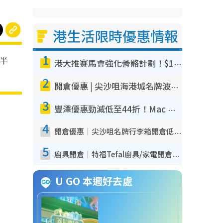
港生活限時優惠情報
1
至半
港大推賽馬會強化骨骼計劃！$100骨質密度X光檢查 完成免費運動訓練送超市禮券！附參加資格
2
開倉優惠 | 尖沙咀海港城名牌波鞋開倉低至1折！On鞋$899起／Joy&Peace鞋履$98起
3
豐澤優惠勁減低至44折！Mac mini/iPhone17Pro大減價！廚房家電$220起
4
開倉優惠｜尖沙咀名牌行李箱開倉低至4折！一連5日 American Tourister/ace./Hallmark $200起！
5
廚具開倉｜特福Tefal廚具/家電開倉低至3折！$220起買平底鍋/炒鑊/湯煲！電飯煲/吸塵機/燙斗$418起
U GO 本週好去處