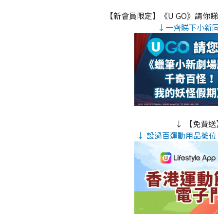
【新會員限定】《U GO》請你
↓一齊睇下小新
↓ 【免費送
↓ 設過百運動用品攤位 