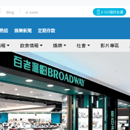
Blog
e-zone
U GO搵好去處
熱話
娛樂新聞
定期存款
情報
飲食情報
娛樂
社會
影片專區