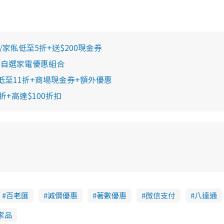
納/家俬低至5折+送$200現金券
00自選家電優惠組合
低至11折+商場現金券+額外優惠
7折+高達$100折扣
百老匯
減價優惠
著數優惠
微信支付
八達通
家品