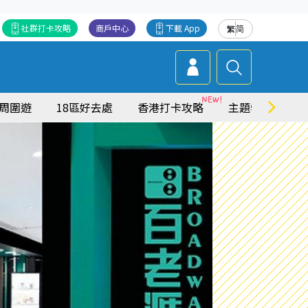
社群打卡攻略
商戶中心
下載 App
繁
简
周圍遊
18區好去處
香港打卡攻略
主題特集