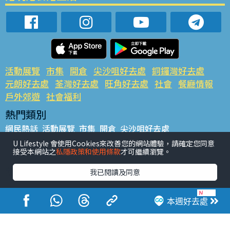
活動展覽
市集
開倉
尖沙咀好去處
銅鑼灣好去處
元朗好去處
荃灣好去處
旺角好去處
社會
餐廳情報
戶外郊遊
社會福利
熱門類別
網民熱話
活動展覽
市集
開倉
尖沙咀好去處
銅鑼灣好去處
元朗好去處
荃灣好去處
旺角好去處
社會
U Lifestyle 會使用Cookies來改善您的網站體驗，請確定您同意
接受本網站之
私隱政策和使用條款
才可繼續瀏覽。
餐廳情報
戶外郊遊
熱門標籤
我已閱讀及同意
#UGO搵好去處
#人氣活動推介
#美食社群熱話
#親子玩樂好去處
#ULifestyle應用程式
#限時搶
本週好去處
#UJetso禮物放送
#ULifestyle商戶中心
#著數
#網絡熱話