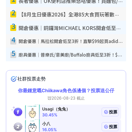
長者優惠｜OK便利店推樂悠咭優惠！買麵包/牛奶/保健品拍卡即減
2
【8月生日優惠2026】全港85大食買玩著數攻略 自助餐/火鍋放題同行免費＋誠品/DONKI送現金券
3
開倉優惠｜銅鑼灣MICHAEL KORS開倉低至17折！直擊$500起買手袋/銀包/鞋款 必買經典Jet Set系列
4
開倉優惠｜馬拉松開倉低至3折！直擊$99起買adidas／New Balance／Puma鞋款 STANLEY保溫杯劈價至$119起
5
廚具優惠｜普樂氏/意美廚/Buffalo廚具低至3折！$89起買煎鍋／炒鑊／個人鍋 同場小家電激減至$99起