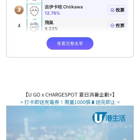
【U GO x CHARGESPOT 夏日消暑企劃⚡】
> 打卡即送充電券！限量1000張🔋送完即止 <