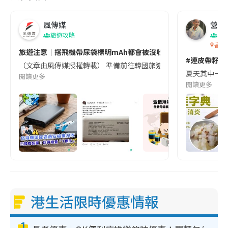
風傳媒
營養教
旅遊攻略
生
香港
旅遊注意｜搭飛機帶尿袋標明mAh都會被沒收😱出發前切記檢查「1
#連皮帶籽都
（文章由風傳媒授權轉載） 準備前往韓國旅遊的民眾，近期要特別留
夏天其中一種時
閱讀更多
閱讀更多
港生活限時優惠情報
1