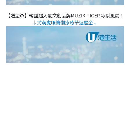
【送您🐯】韓國超人氣文創品牌MUZIK TIGER 冰感風扇！
↓將萌虎嘅慵懶療癒帶返屋企↓