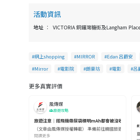
活動資訊
地址
VICTORIA 銅鑼灣糖街及Langham Plac
網上shopping
MIRROR
Edan 呂爵安
Mirror
電影院
朗豪坊
電影
呂
更多真實評價
風傳媒
旅遊攻略
旅遊注意｜搭飛機帶尿袋標明mAh都會被沒收😱出發前
（文章由風傳媒授權轉載） 準備前往韓國旅遊的民眾，
夏
閱讀更多