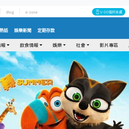
Blog
e-zone
U GO搵好去處
熱話
娛樂新聞
定期存款
情報
飲食情報
娛樂
社會
影片專區