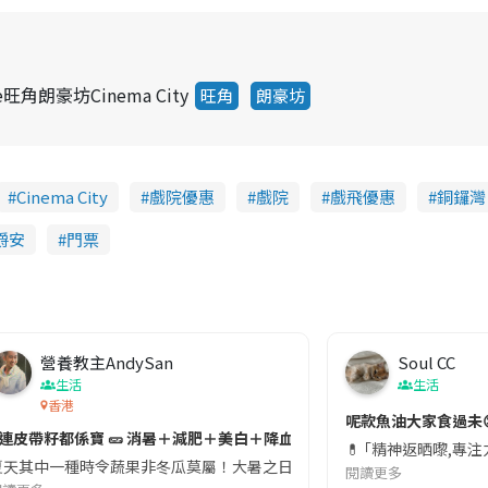
e旺角朗豪坊Cinema City
旺角
朗豪坊
Cinema City
戲院優惠
戲院
戲飛優惠
銅鑼灣
爵安
門票
營養教主AndySan
Soul CC
生活
生活
香港
切記檢查「1標示」🚨
呢款魚油大家食過未
#連皮帶籽都係寶 🥒 消暑＋減肥＋美白＋降血脂
近期要特別留意隨身行李中的行動電源。一名旅客日前在機場安檢時，明明攜
💊 ｢精神返晒嚟,專
天其中一種時令蔬果非冬瓜莫屬！大暑之日，點都要飲碗冬瓜湯消暑解渴！除了解暑，冬瓜仲有
閱讀更多