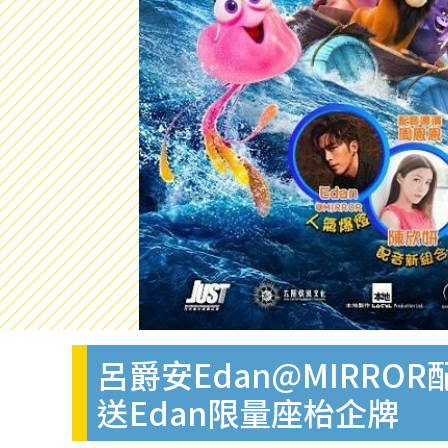
呂爵安Edan@MIRRO
送Edan限量座枱企牌