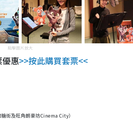
點擊圖片放大
票優惠
>>按此購買套票<<
及旺角朗豪坊Cinema City）