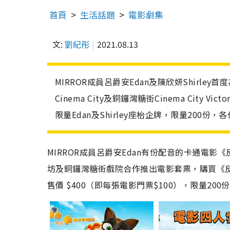
首頁
生活話題
電影劇集
文:
劉紀彤
2021.08.13
MIRROR成員呂爵安Edan及陳欣妍Shirley
Cinema City及銅鑼灣糖街Cinema Cit
限量Edan及Shirley座枱企牌，限量200
MIRROR成員呂爵安Edan有份配音的卡通電影《反
坊及銅鑼灣糖街戲院合作推出電影套票，購買《反轉
售價 $400（即每張電影門票$100），限量20