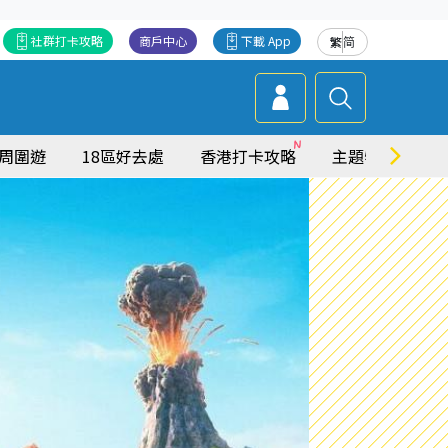
社群打卡攻略
商戶中心
下載 App
繁
简
周圍遊
18區好去處
香港打卡攻略
主題特集