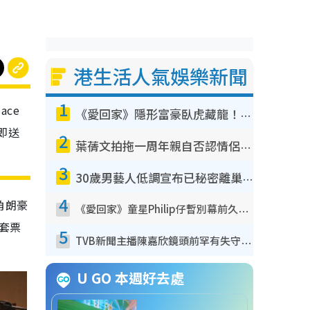
港生活人氣娛樂新聞
1
ace
《愛回家》隱形富豪臥虎藏龍！盤點12位財氣逼人的有錢藝人：呢位靚女3億身家唔憂做
票即送
2
葉蒨文拍拖一周年親自否認情侶關係？！被質疑感情造假竟稱GM「普通同事」
3
30歲男藝人低調宣布已秘密離巢！人氣急跌變失蹤人口︰「這幾年過得並不容易」
4
旺角朗豪
《愛回家》童星Philip仔暫別幕前久違現身！15歲近況暴風長高蛻變帥氣少男
人套票
5
TVB新聞主播陳嘉欣鏡頭前罕有失守！遭林超英一句說話突襲嚇親當場大笑
U GO 本週好去處