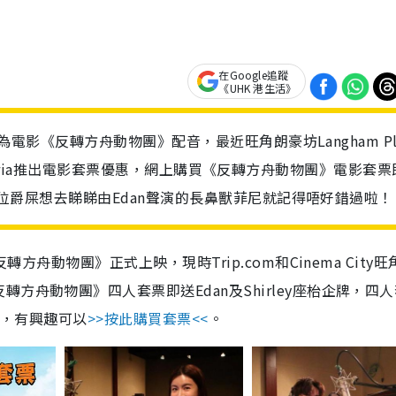
在Google追蹤
《UHK 港生活》
首度為電影《反轉方舟動物團》配音，最近旺角朗豪坊Langham Pl
y Victoria推出電影套票優惠，網上購買《反轉方舟動物團》電影套
份，各位爵屎想去睇睇由Edan聲演的長鼻獸菲尼就記得唔好錯過啦！
轉方舟動物團》正式上映，現時Trip.com和Cinema City
方舟動物團》四人套票即送Edan及Shirley座枱企牌，四
0份，有興趣可以
>>按此購買套票<<
。