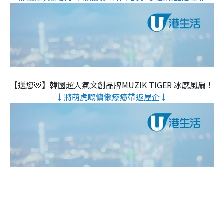
【送您🐯】韓國超人氣文創品牌MUZIK TIGER 冰感風扇！
↓將萌虎嘅慵懶療癒帶返屋企↓