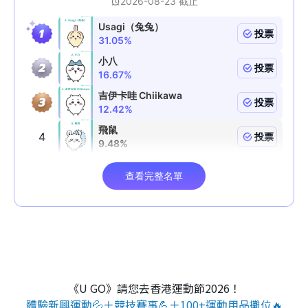
《U GO》請您去香港運動節2026！
體驗新興運動💦＋競技賽事💪＋100+運動用品攤位🔥