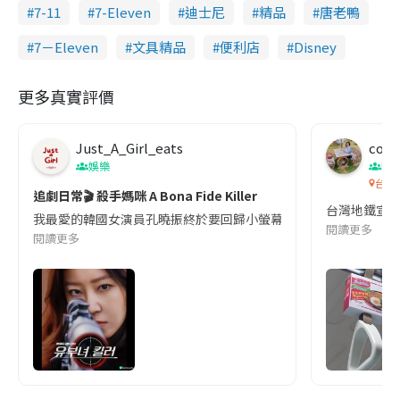
7-11
7-Eleven
迪士尼
精品
唐老鴨
7－Eleven
文具精品
便利店
Disney
更多真實評價
Just_A_Girl_eats
co c
娛樂
吹
台灣
追劇日常🎬 殺手媽咪 A Bona Fide Killer
台灣地鐵宣
我最愛的韓國女演員孔曉振終於要回歸小螢幕啦!這次的劇本改編自同名
閱讀更多
閱讀更多