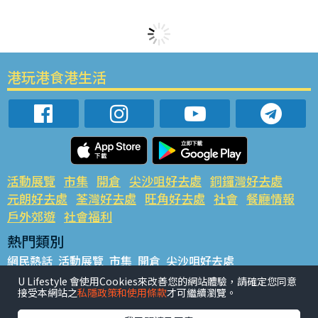
港玩港食港生活
活動展覽
市集
開倉
尖沙咀好去處
銅鑼灣好去處
元朗好去處
荃灣好去處
旺角好去處
社會
餐廳情報
戶外郊遊
社會福利
熱門類別
網民熱話
活動展覽
市集
開倉
尖沙咀好去處
銅鑼灣好去處
元朗好去處
荃灣好去處
旺角好去處
社會
U Lifestyle 會使用Cookies來改善您的網站體驗，請確定您同意
接受本網站之
私隱政策和使用條款
才可繼續瀏覽。
餐廳情報
戶外郊遊