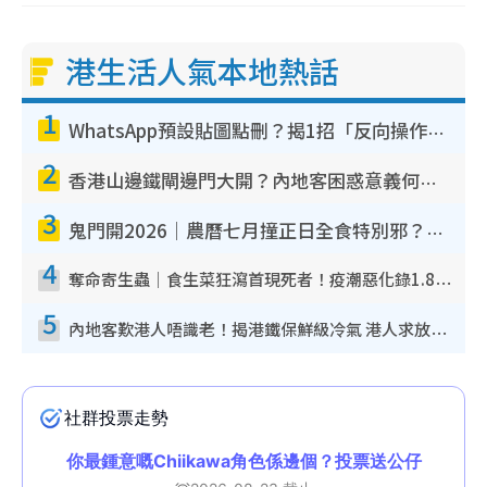
港生活人氣本地熱話
1
WhatsApp預設貼圖點刪？揭1招「反向操作」還原簡潔介面 附3步實測教學
2
香港山邊鐵閘邊門大開？內地客困惑意義何在！網民神回覆：呢種叫法理性防禦
3
鬼門開2026｜農曆七月撞正日全食特別邪？專家警告切忌做一事！揭4大禁忌+2招保平安
4
奪命寄生蟲｜食生菜狂瀉首現死者！疫潮惡化錄1.8萬宗病例 揭洗菜3大謬誤
5
內地客歎港人唔識老！揭港鐵保鮮級冷氣 港人求放過：咪投訴