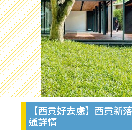
【西貢好去處】西貢新落
通詳情