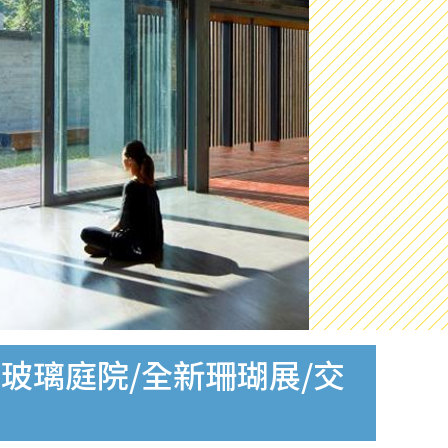
玻璃庭院/全新珊瑚展/交