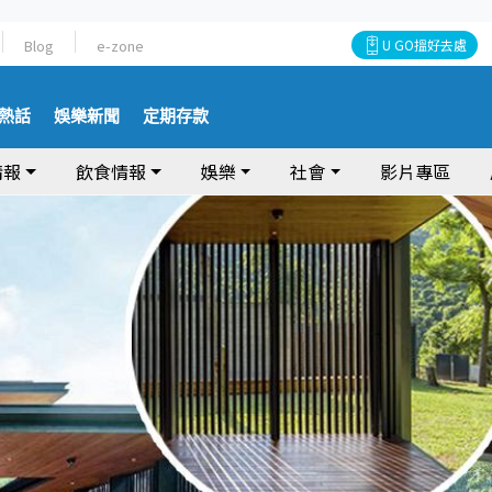
Blog
e-zone
U GO搵好去處
熱話
娛樂新聞
定期存款
情報
飲食情報
娛樂
社會
影片專區