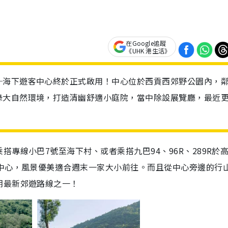
在Google追蹤
《UHK 港生活》
─海下遊客中心終於正式啟用！中心位於西貢西郊野公園內，
綠大自然環境，打造清幽舒適小庭院，當中除設展覽廳，最近
專線小巴7號至海下村、或者乘搭九巴94、96R、289R於
客中心，風景優美適合週末一家大小前往。而且從中心旁邊的行
期最新郊遊路線之一！