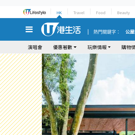
HK
Travel
Food
Beauty
熱門關鍵字：
公屋
演唱會
優惠著數
玩樂情報
購物