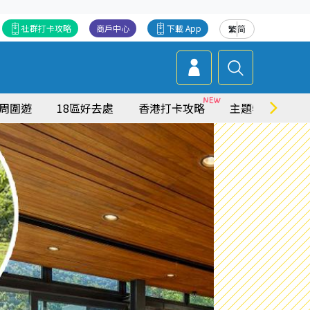
社群打卡攻略
商戶中心
下載 App
繁
简
周圍遊
18區好去處
香港打卡攻略
主題特集