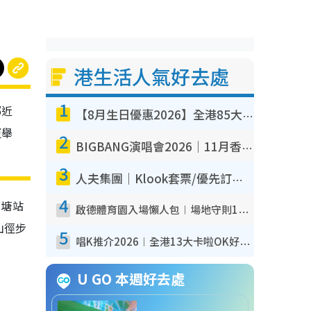
港生活人氣好去處
1
鄰近
【8月生日優惠2026】全港85大食買玩著數攻略 自助餐/火鍋放題同行免費＋誠品/DONKI送現金券
更舉
2
BIGBANG演唱會2026｜11月香港啟德開3場！實名制VIP申請、優先購票攻略
3
人夫集團｜Klook套票/優先訂票/公開發售搶飛攻略！附票價.購票連結.場地座位表
4
高塘站
啟德體育園入場懶人包︱場地守則12違禁品不可進場准帶細水樽但全場禁樽蓋！應援牌有限制！
山徑步
5
唱K推介2026︱全港13大卡啦OK好去處！最平$36起 日文K都有！(附地址+收費詳情)
U GO 本週好去處