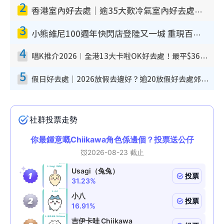
2
香港室內好去處｜逾35大歎冷氣室內好去處推介 室內活動免費避雨無懼落雨
3
小熊維尼100週年快閃店登陸又一城 重現百畝森林經典場景／獨家限定盲盒登場／專屬DIY香水
4
唱K推介2026︱全港13大卡啦OK好去處！最平$36起 日文K都有！(附地址+收費詳情)
5
假日好去處｜2026放假去邊好？逾20放假好去處郊外/秘景 休閒半日或一日遊