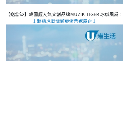
【送您🐯】韓國超人氣文創品牌MUZIK TIGER 冰感風扇！
↓將萌虎嘅慵懶療癒帶返屋企↓