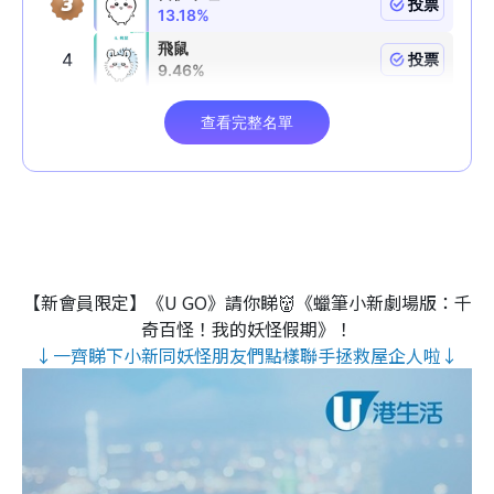
【新會員限定】《U GO》請你睇👹《蠟筆小新劇場版：千
奇百怪！我的妖怪假期》！
↓一齊睇下小新同妖怪朋友們點樣聯手拯救屋企人啦↓