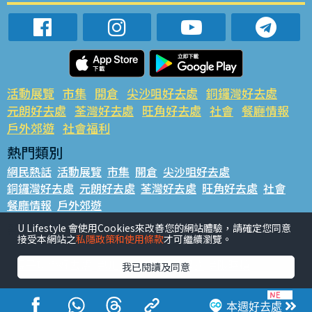
活動展覽
市集
開倉
尖沙咀好去處
銅鑼灣好去處
元朗好去處
荃灣好去處
旺角好去處
社會
餐廳情報
戶外郊遊
社會福利
熱門類別
網民熱話
活動展覽
市集
開倉
尖沙咀好去處
銅鑼灣好去處
元朗好去處
荃灣好去處
旺角好去處
社會
餐廳情報
戶外郊遊
熱門標籤
U Lifestyle 會使用Cookies來改善您的網站體驗，請確定您同意
接受本網站之
私隱政策和使用條款
才可繼續瀏覽。
#UGO搵好去處
#人氣活動推介
#美食社群熱話
#親子玩樂好去處
#ULifestyle應用程式
#限時搶
我已閱讀及同意
#UJetso禮物放送
#ULifestyle商戶中心
#著數
#網絡熱話
本週好去處
香港經濟日報版權所有©2026