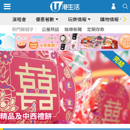
演唱會
優惠著數
玩樂情報
購物情報
熱門關鍵字：
公屋熱話
娛樂新聞
定期存款