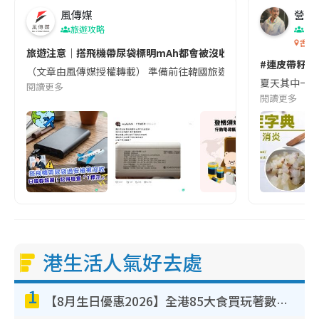
風傳媒
營養教
旅遊攻略
生
香港
旅遊注意｜搭飛機帶尿袋標明mAh都會被沒收😱出發前切記檢查「1
#連皮帶籽都
（文章由風傳媒授權轉載） 準備前往韓國旅遊的民眾，近期要特別留
夏天其中一種時
閱讀更多
閱讀更多
港生活人氣好去處
1
【8月生日優惠2026】全港85大食買玩著數攻略 自助餐/火鍋放題同行免費＋誠品/DONKI送現金券