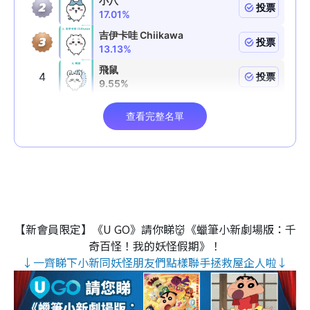
【新會員限定】《U GO》請你睇👹《蠟筆小新劇場版：千
奇百怪！我的妖怪假期》！
↓一齊睇下小新同妖怪朋友們點樣聯手拯救屋企人啦↓