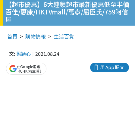
【超市優惠】6大連鎖超市最新優惠低至半價
百佳/惠康/HKTVmall/萬寧/屈臣氏/759阿信
屋
首頁
購物情報
生活百貨
文:
梁穎心
2021.08.24
在Google追蹤
用 App 睇文
《UHK 港生活》