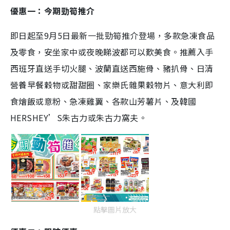
優惠一：今期勁筍推介
即日起至9月5日最新一批勁筍推介登場，多款急凍食品
及零食，安坐家中或夜晚睇波都可以歎美食。推薦入手
西班牙直送手切火腿、波蘭直送西施骨、豬扒骨、日清
營養早餐穀物或甜甜圈、家樂氏雜果穀物片、意大利即
食燴飯或意粉、急凍雞翼、各款山芳薯片、及韓國
HERSHEY’S朱古力或朱古力窩夫。
點擊圖片放大