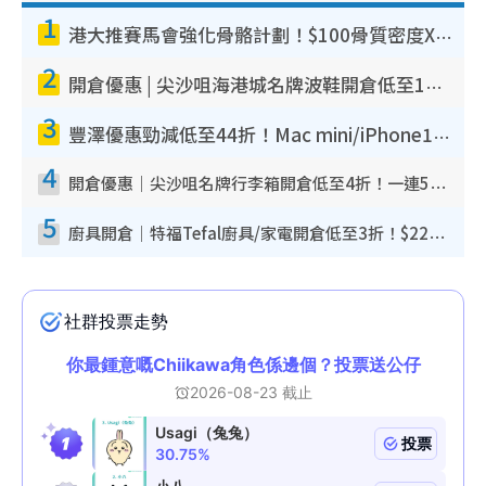
1
港大推賽馬會強化骨骼計劃！$100骨質密度X光檢查 完成免費運動訓練送超市禮券！附參加資格
2
開倉優惠 | 尖沙咀海港城名牌波鞋開倉低至1折！On鞋$899起／Joy&Peace鞋履$98起
3
豐澤優惠勁減低至44折！Mac mini/iPhone17Pro大減價！廚房家電$220起
4
開倉優惠｜尖沙咀名牌行李箱開倉低至4折！一連5日 American Tourister/ace./Hallmark $200起！
5
廚具開倉｜特福Tefal廚具/家電開倉低至3折！$220起買平底鍋/炒鑊/湯煲！電飯煲/吸塵機/燙斗$418起