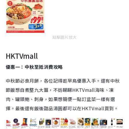
點擊圖片放大
HKTVmall
優惠一：中秋至抵消費攻略
中秋節必食月餅，各位記得趁早鳥優惠入手。還有中秋
節飯想自煮整九大簋，不妨睇睇HKTVmall海味、凍
肉、罐頭鮑、刺身，如果想簡便一點訂盆菜一樣有選
擇。最後還有飯後甜品湯圓都可以在HKTVmall買到。