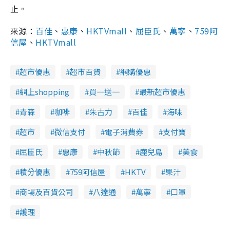
止。
來源：
百佳
、
惠康
、
HKTVmall
、
屈臣氏
、
萬寧
、
759阿
信屋
、
HKTVmall
超市優惠
超市百貨
網購優惠
網上shopping
買一送一
最新超市優惠
青森
咖啡
朱古力
百佳
海味
超市
微信支付
電子消費券
支付寶
屈臣氏
惠康
中秋節
鹿兒島
美食
積分優惠
759阿信屋
HKTV
果汁
商場及百貨公司
八達通
萬寧
口罩
護理