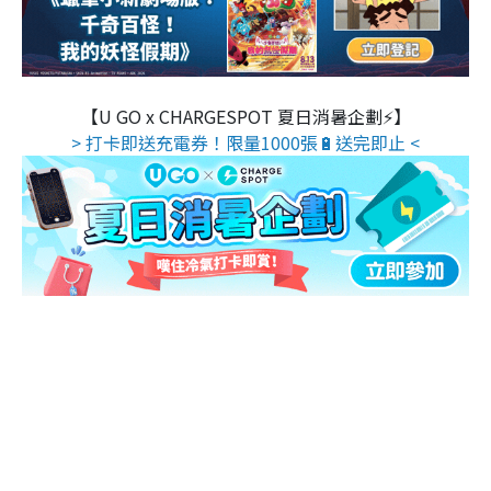
【U GO x CHARGESPOT 夏日消暑企劃⚡】
> 打卡即送充電券！限量1000張🔋送完即止 <