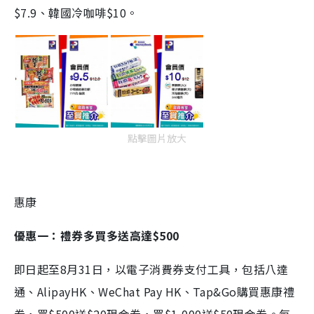
$7.9、韓國冷咖啡$10。
點擊圖片放大
惠康
優惠一：禮券多買多送高達$500
即日起至8月31日，以電子消費券支付工具，包括八達
通、AlipayHK、WeChat Pay HK、Tap&Go購買惠康禮
券，買$500送$20現金券，買$1,000送$50現金券。每