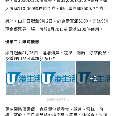
人限購$10,000購物現金券，即可享高達$500現金券。
另外，由即日起至9月2日，於惠康買滿$100，即送$30
現⾦優惠券⼀張，可於9月30日前買滿$300時使用。
優惠二：限時優惠
即日起至8月26日，選購
海鮮、蔬果、肉類、涼茶飲品、
及護理用品可享加$1多1件。
+2
點擊圖片放大
更多限時優惠價，食品類包括零食
、薯片、雪糕、可
樂、茶飲，而日月品類
包括面紙
、廁紙、沐浴露、洗頭