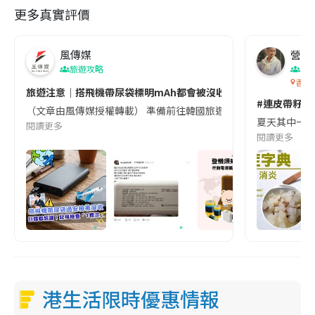
更多真實評價
風傳媒
營養教
旅遊攻略
生
香港
旅遊注意｜搭飛機帶尿袋標明mAh都會被沒收😱出發前切記檢查「1
#連皮帶籽都
（文章由風傳媒授權轉載） 準備前往韓國旅遊的民眾，近期要特別留
夏天其中一種時
閱讀更多
閱讀更多
港生活限時優惠情報