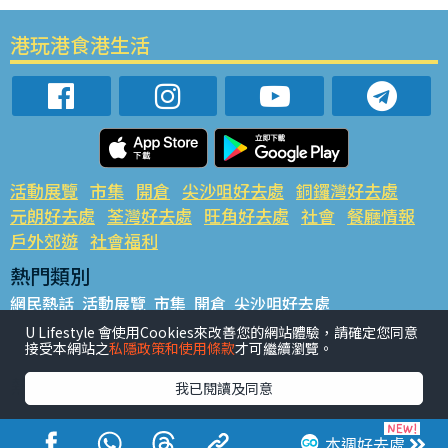
港玩港食港生活
活動展覽
市集
開倉
尖沙咀好去處
銅鑼灣好去處
元朗好去處
荃灣好去處
旺角好去處
社會
餐廳情報
戶外郊遊
社會福利
熱門類別
網民熱話
活動展覽
市集
開倉
尖沙咀好去處
銅鑼灣好去處
元朗好去處
荃灣好去處
旺角好去處
社會
U Lifestyle 會使用Cookies來改善您的網站體驗，請確定您同意
接受本網站之
私隱政策和使用條款
才可繼續瀏覽。
餐廳情報
戶外郊遊
熱門標籤
我已閱讀及同意
#UGO搵好去處
#人氣活動推介
#美食社群熱話
#親子玩樂好去處
#ULifestyle應用程式
#限時搶
本週好去處