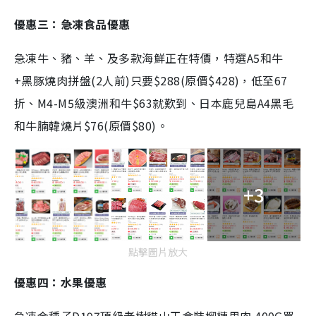
優惠三：急凍食品優惠
急凍牛、豬、羊、及多款海鮮正在特價，特選A5和牛
+黑豚燒肉拼盤(2人前)只要$288(原價$428)，低至67
折、M4-M5級澳洲和牛$63就歎到、日本鹿兒島A4黑毛
和牛腩韓燒片$76(原價$80)。
+3
點擊圖片放大
優惠四：水果優惠
急凍金種子D197頂級老樹貓山王盒裝榴槤果肉 400G買