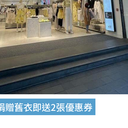
 捐贈舊衣即送2張優惠券