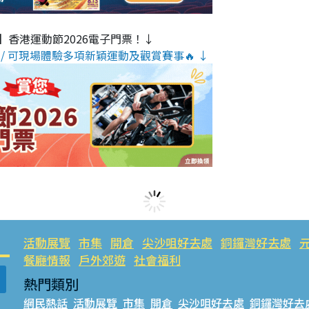
】香港運動節2026電子門票！↓
/ 可現場體驗多項新穎運動及觀賞賽事🔥 ↓
活動展覽
市集
開倉
尖沙咀好去處
銅鑼灣好去處
餐廳情報
戶外郊遊
社會福利
熱門類別
網民熱話
活動展覽
市集
開倉
尖沙咀好去處
銅鑼灣好去