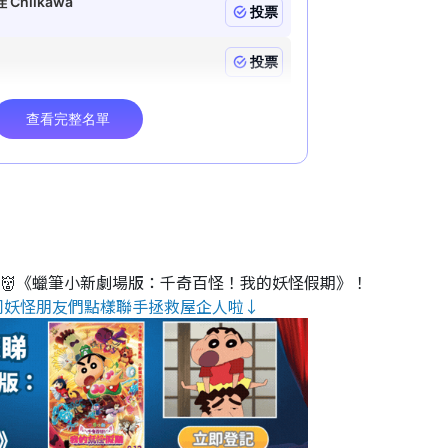
睇👹《蠟筆小新劇場版：千奇百怪！我的妖怪假期》！
同妖怪朋友們點樣聯手拯救屋企人啦↓