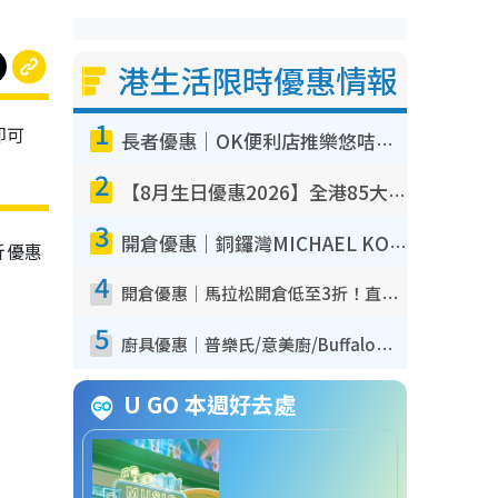
港生活限時優惠情報
1
即可
長者優惠｜OK便利店推樂悠咭優惠！買麵包/牛奶/保健品拍卡即減
2
【8月生日優惠2026】全港85大食買玩著數攻略 自助餐/火鍋放題同行免費＋誠品/DONKI送現金券
3
開倉優惠｜銅鑼灣MICHAEL KORS開倉低至17折！直擊$500起買手袋/銀包/鞋款 必買經典Jet Set系列
折優惠
4
開倉優惠｜馬拉松開倉低至3折！直擊$99起買adidas／New Balance／Puma鞋款 STANLEY保溫杯劈價至$119起
5
廚具優惠｜普樂氏/意美廚/Buffalo廚具低至3折！$89起買煎鍋／炒鑊／個人鍋 同場小家電激減至$99起
U GO 本週好去處