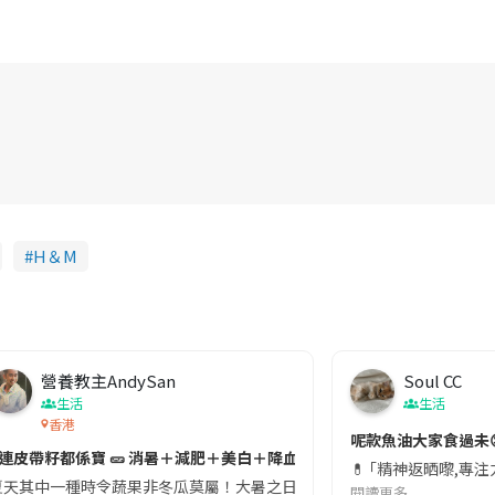
H＆M
營養教主AndySan
Soul CC
生活
生活
香港
切記檢查「1標示」🚨
呢款魚油大家食過未
#連皮帶籽都係寶 🥒 消暑＋減肥＋美白＋降血脂
近期要特別留意隨身行李中的行動電源。一名旅客日前在機場安檢時，明明攜
💊 ｢精神返晒嚟,專
天其中一種時令蔬果非冬瓜莫屬！大暑之日，點都要飲碗冬瓜湯消暑解渴！除了解暑，冬瓜仲有
閱讀更多