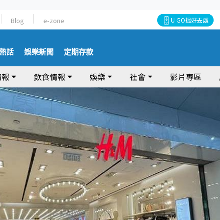
Blog
e-zone
U GO搵好去處
熱話
娛樂新聞
定期存款
情報
飲食情報
娛樂
社會
影片專區