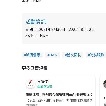
來源：H&M
活動資訊
日期
2021年8月30日 - 2021年9月12日
地址
H&M
減價優惠
H&M
舊衣回收
時裝服飾
更多真實評價
風傳媒
旅遊攻略
旅遊注意｜搭飛機帶尿袋標明mAh都會被沒收😱出發前
（文章由風傳媒授權轉載） 準備前往韓國旅遊的民眾，
夏
閱讀更多