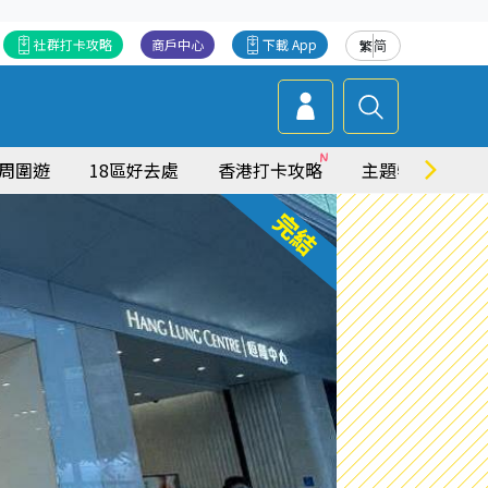
社群打卡攻略
商戶中心
下載 App
繁
简
周圍遊
18區好去處
香港打卡攻略
主題特集