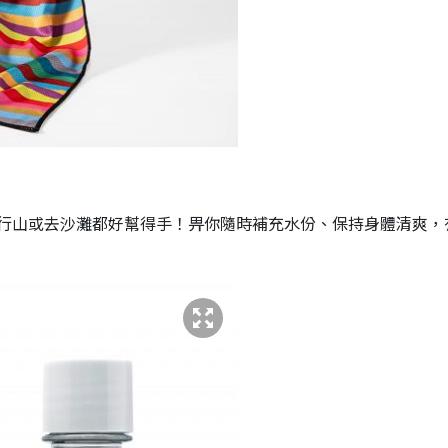
行山或去沙灘都好幫得手！畀你隨時補充水份、保持身體清爽，