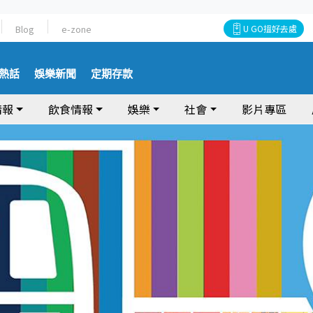
Blog
e-zone
U GO搵好去處
熱話
娛樂新聞
定期存款
情報
飲食情報
娛樂
社會
影片專區