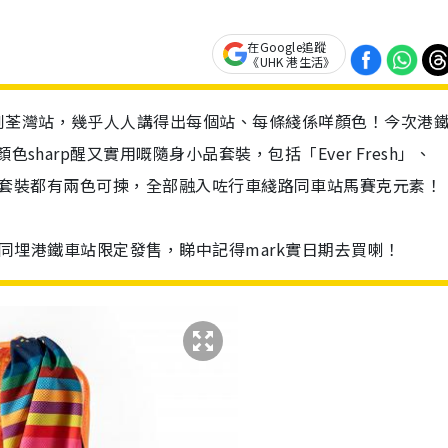
在Google追蹤
《UHK 港生活》
到荃灣站，幾乎人人講得出每個站、每條綫係咩顏色！今次港
sharp醒又實用嘅隨身小品套裝，包括「Ever Fresh」、
ity」，每款套裝都有兩色可揀，全部融入咗行車綫路同車站馬賽克元素！
網站同埋港鐵車站限定發售，睇中記得mark實日期去買喇！