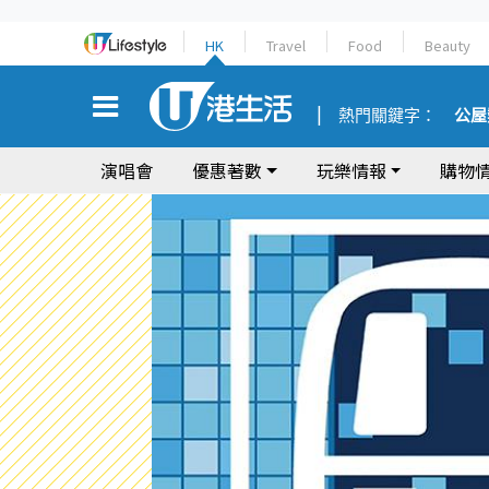
HK
Travel
Food
Beauty
熱門關鍵字：
公屋
演唱會
優惠著數
玩樂情報
購物