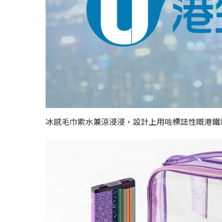
冰感毛巾索水兼涼浸浸，設計上用咗標誌性嘅港鐵站