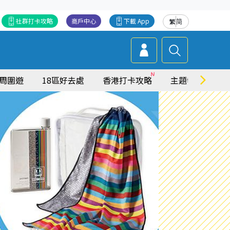
社群打卡攻略
商戶中心
下載 App
繁
简
周圍遊
18區好去處
香港打卡攻略
主題特集