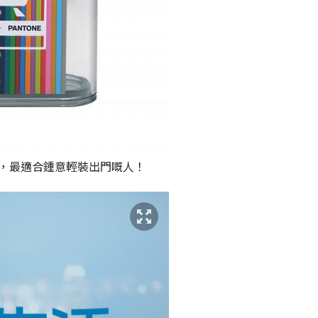
水，最適合鍾意輕裝出門嘅人！