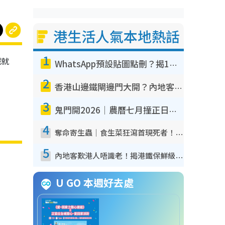
港生活人氣本地熱話
1
鐵就
WhatsApp預設貼圖點刪？揭1招「反向操作」還原簡潔介面 附3步實測教學
2
香港山邊鐵閘邊門大開？內地客困惑意義何在！網民神回覆：呢種叫法理性防禦
3
鬼門開2026｜農曆七月撞正日全食特別邪？專家警告切忌做一事！揭4大禁忌+2招保平安
4
奪命寄生蟲｜食生菜狂瀉首現死者！疫潮惡化錄1.8萬宗病例 揭洗菜3大謬誤
5
內地客歎港人唔識老！揭港鐵保鮮級冷氣 港人求放過：咪投訴
U GO 本週好去處