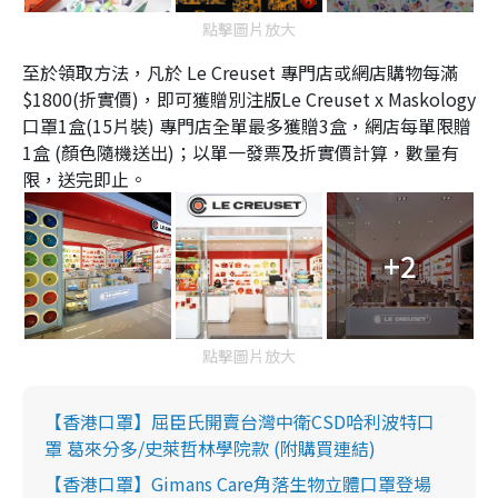
點擊圖片放大
至於領取方法，凡於 Le Creuset 專門店或網店購物每滿
$1800(折實價)，即可獲贈別注版Le Creuset x Maskology
口罩1盒(15片裝) 專門店全單最多獲贈3盒，網店每單限贈
1盒 (顏色隨機送出)；以單一發票及折實價計算，數量有
限，送完即止。
+2
點擊圖片放大
【香港口罩】屈臣氏開賣台灣中衛CSD哈利波特口
罩 葛來分多/史萊哲林學院款 (附購買連結)
【香港口罩】Gimans Care角落生物立體口罩登場