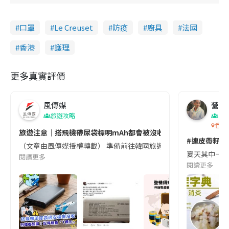
口罩
Le Creuset
防疫
廚具
法國
香港
護理
更多真實評價
風傳媒
營養教
旅遊攻略
生
香港
旅遊注意｜搭飛機帶尿袋標明mAh都會被沒收😱出發前切記檢查「1
#連皮帶籽都
（文章由風傳媒授權轉載） 準備前往韓國旅遊的民眾，近期要特別留
夏天其中一種時
閱讀更多
閱讀更多