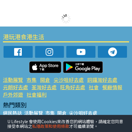
港玩港食港生活
活動展覽
市集
開倉
尖沙咀好去處
銅鑼灣好去處
元朗好去處
荃灣好去處
旺角好去處
社會
餐廳情報
戶外郊遊
社會福利
熱門類別
網民熱話
活動展覽
市集
開倉
尖沙咀好去處
銅鑼灣好去處
元朗好去處
荃灣好去處
旺角好去處
社會
U Lifestyle 會使用Cookies來改善您的網站體驗，請確定您同意
接受本網站之
私隱政策和使用條款
才可繼續瀏覽。
餐廳情報
戶外郊遊