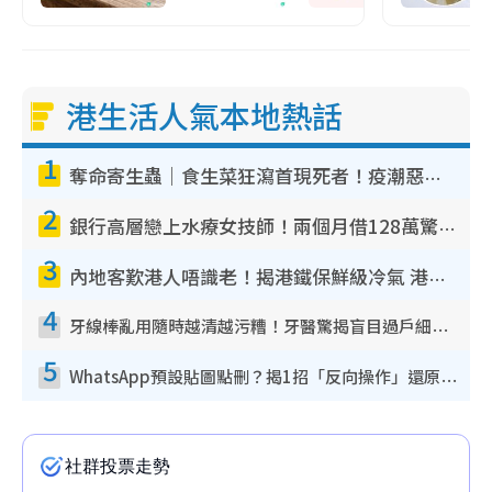
港生活人氣本地熱話
1
奪命寄生蟲｜食生菜狂瀉首現死者！疫潮惡化錄1.8萬宗病例 揭洗菜3大謬誤
2
銀行高層戀上水療女技師！兩個月借128萬驚覺「沉船」沉落火海 揭背後疑似邪教操控賣淫
3
內地客歎港人唔識老！揭港鐵保鮮級冷氣 港人求放過：咪投訴
4
牙線棒亂用隨時越清越污糟！牙醫驚揭盲目過戶細菌恐致蛀牙：呢種先係日常真保養
5
WhatsApp預設貼圖點刪？揭1招「反向操作」還原簡潔介面 附3步實測教學