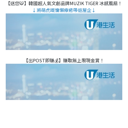
【送您🐯】韓國超人氣文創品牌MUZIK TIGER 冰感風扇！
↓將萌虎嘅慵懶療癒帶返屋企↓
【出POST即賺💰】賺取無上限現金賞！