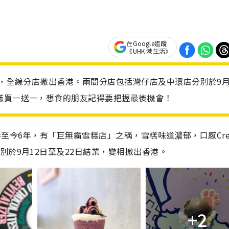
在Google追蹤
《UHK 港生活》
宣布結業，全線分店撤出香港。兩間分店包括灣仔店及中環店分別於9月
糕買一送一，想食的朋友記得要把握最後機會！
登陸香港至今6年，有「巨無霸雪糕店」之稱，雪糕味道濃郁，口感Cre
別於9月12日至及22日結業，變相撤出香港。
+2