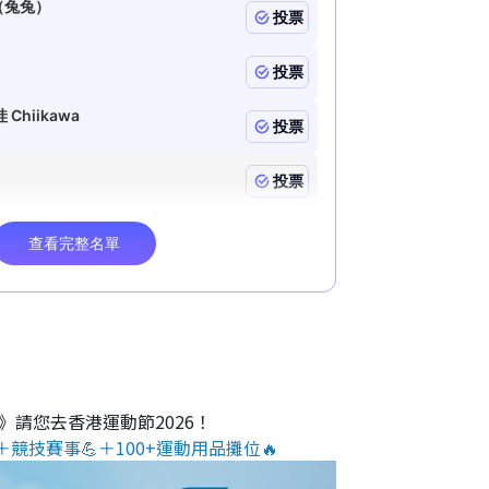
O》請您去香港運動節2026！
＋競技賽事💪＋100+運動用品攤位🔥