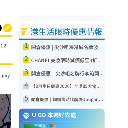
港生活限時優惠情報
1
12
開倉優惠 | 尖沙咀海港城名牌波鞋開倉低至1折！On鞋$899起／Joy&Peace鞋履$98起
2
CHANEL美妝限時減價低至3折！人氣粉底/唇膏/精華液低至$275！COCO香水都有平
3
開倉優惠｜尖沙咀名牌行李箱開倉低至4折！一連5日 American Tourister/ace./Hallmark $200起！
amy
4
【8月生日優惠2026】全港85大食買玩著數攻略 自助餐/火鍋放題同行免費＋誠品/DONKI送現金券
5
開倉優惠｜銅鑼灣時代廣場Doughnut/Campo Marzio開倉低至1折！背囊、書包、手袋劈價$200起
U GO 本週好去處