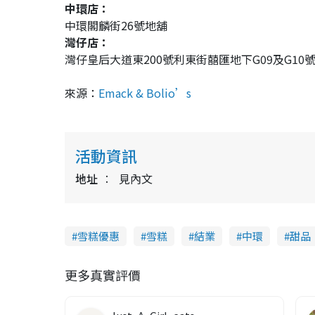
中環店：
中環閣麟街26號地舖
灣仔店：
灣仔皇后大道東200號利東街囍匯地下G09及G10
來源：
Emack & Bolio’s
活動資訊
地址
見內文
雪糕優惠
雪糕
結業
中環
甜品
更多真實評價