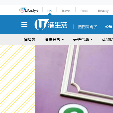
HK
Travel
Food
Beauty
熱門關鍵字：
公屋
演唱會
優惠著數
玩樂情報
購物