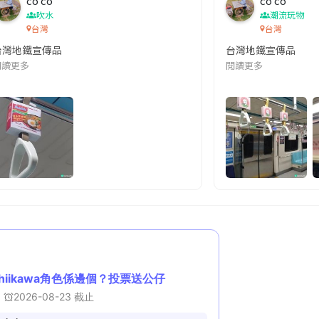
co co
co co
吹水
潮流玩物
台灣
台灣
台灣地鐵宣傳品
台灣地鐵宣傳品
本改編自同名網絡漫畫,故事主軸圍繞女主角柳寶娜 —— 表面上是一間公司
閱讀更多
閱讀更多