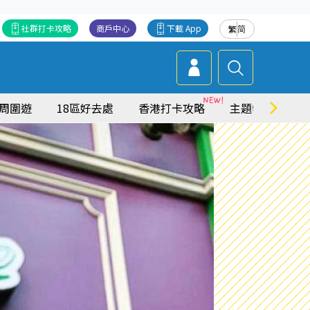
社群打卡攻略
商戶中心
下載 App
繁
简
周圍遊
18區好去處
香港打卡攻略
主題特集