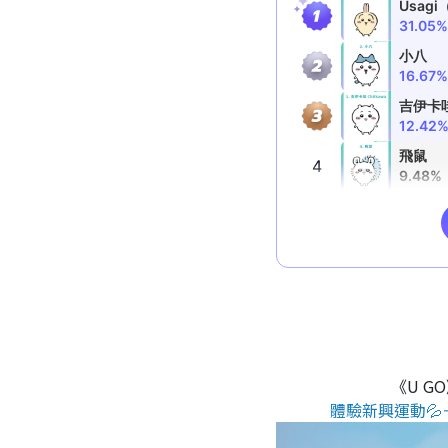
《U G
體驗新興運動💦