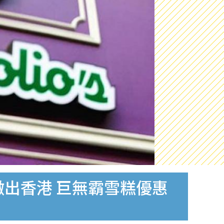
io's撤出香港 巨無霸雪糕優惠