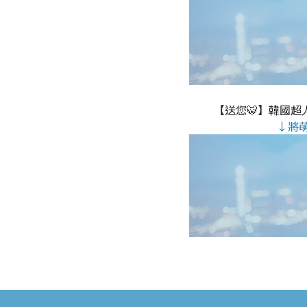
【送您🐯】韓國超人
↓將