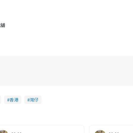
號舖
香港
灣仔