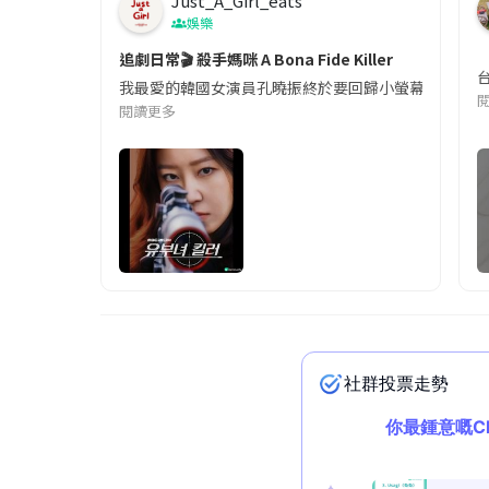
Just_A_Girl_eats
娛樂
追劇日常🎬 殺手媽咪 A Bona Fide Killer
我最愛的韓國女演員孔曉振終於要回歸小螢幕啦!這次的劇
閱讀更多