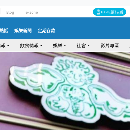
Blog
e-zone
U GO搵好去處
熱話
娛樂新聞
定期存款
情報
飲食情報
娛樂
社會
影片專區