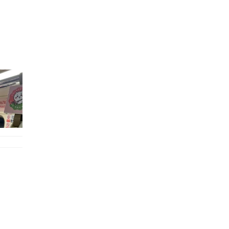
的職員,但其實暗地裡是負責處決逃過法網罪犯的阻擊手｡ 劇情從柳寶娜結束