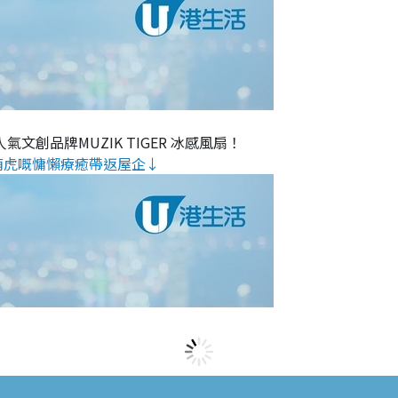
氣文創品牌MUZIK TIGER 冰感風扇！
萌虎嘅慵懶療癒帶返屋企↓