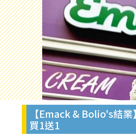
【Emack & Bolio'
買1送1