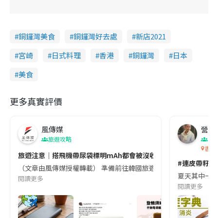
銅鑼灣美食
銅鑼灣好去處
新店2021
宮崎
日式料理
香港
銅鑼灣
日本
美食
更多真實評價
風傳媒
營養教
旅遊攻略
生
香港
旅遊注意｜搭飛機帶尿袋標明mAh都會被沒收😱出發前切記檢查「1
#連皮帶籽都
（文章由風傳媒授權轉載） 準備前往韓國旅遊的民眾，近期要特別留
夏天其中一種時
閱讀更多
閱讀更多