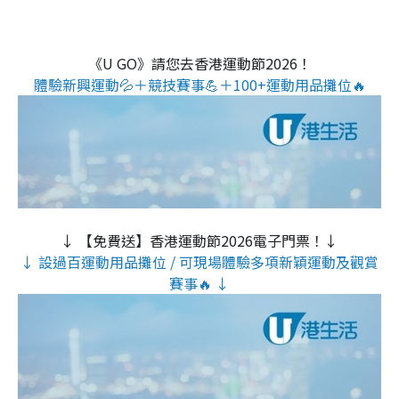
《U GO》請您去香港運動節2026！
體驗新興運動💦＋競技賽事💪＋100+運動用品攤位🔥
↓ 【免費送】香港運動節2026電子門票！↓
↓ 設過百運動用品攤位 / 可現場體驗多項新穎運動及觀賞
賽事🔥 ↓