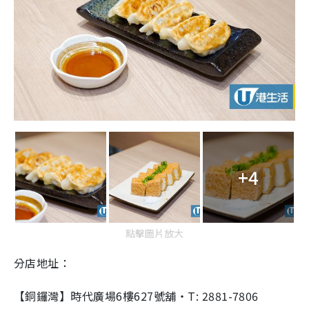
+4
點擊圖片放大
分店地址：
【銅鑼灣】時代廣場6樓627號舖・T: 2881-7806