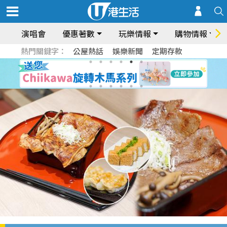
演唱會
優惠著數
玩樂情報
購物情報
熱門關鍵字：
公屋熱話
娛樂新聞
定期存款