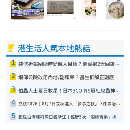
港生活人氣本地熱話
1
裝修拆鐵閘隨時變賊人目標？網民揭2大關鍵用途：裝新式等於白裝？附新舊鐵閘分別
2
網傳公院改用內地/副廠藥？醫生拆解正副廠分別 揭4類人換藥隨時出事
3
怕蟲人士夏日救星！日本3COINS爆紅驅蟲神器$45起 1招「全程免觸碰」輕鬆搞定小強
4
立秋2026｜8月7日立秋進入「多事之秋」 3件事唔做得！專家教6招開運 清枱頭／銀包納氣接好運
5
颱風白海豚料周日襲浙江！經歷5次「眼牆置換」極罕見 成登陸內地最長途颱風