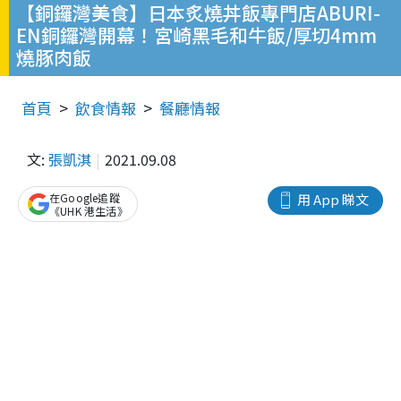
【銅鑼灣美食】日本炙燒丼飯專門店ABURI-
EN銅鑼灣開幕！宮崎黑毛和牛飯/厚切4mm
燒豚肉飯
首頁
飲食情報
餐廳情報
文:
張凱淇
2021.09.08
在Google追蹤
用 App 睇文
《UHK 港生活》