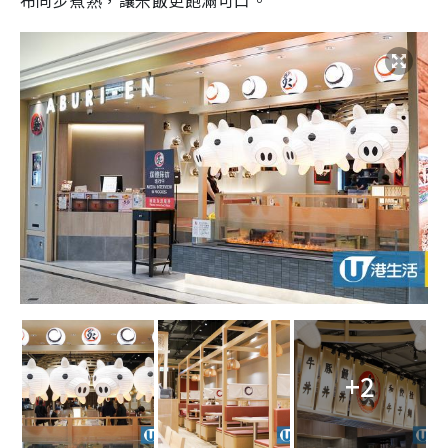
布同步煮熟，讓米飯更飽滿可口。
+2