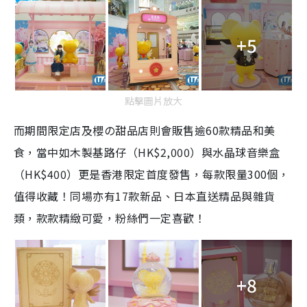
+5
點擊圖片放大
而期間限定店及櫻の甜品店則會販售逾60款精品和美
食，當中如木製基路仔（HK$2,000）與水晶球音樂盒
（HK$400）更是香港限定首度發售，每款限量300個，
值得收藏！同場亦有17款新品、日本直送精品與雜貨
類，款款精緻可愛，粉絲們一定喜歡！
+8