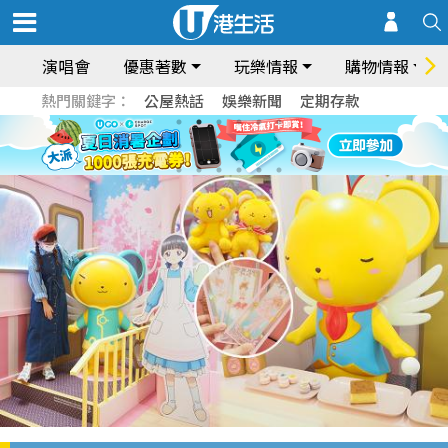
演唱會
優惠著數
玩樂情報
購物情報
熱門關鍵字：
公屋熱話
娛樂新聞
定期存款