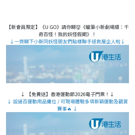
【新會員限定】《U GO》請你睇👹《蠟筆小新劇場版：千
奇百怪！我的妖怪假期》！
↓一齊睇下小新同妖怪朋友們點樣聯手拯救屋企人啦↓
↓ 【免費送】香港運動節2026電子門票！↓
↓ 設過百運動用品攤位 / 可現場體驗多項新穎運動及觀賞
賽事🔥 ↓