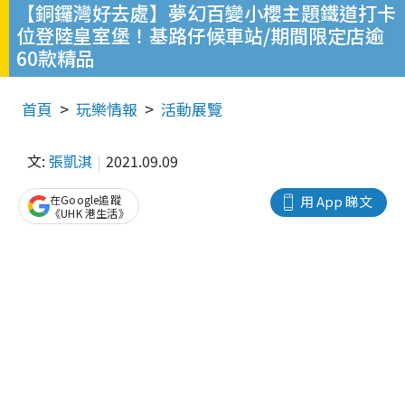
【銅鑼灣好去處】夢幻百變小櫻主題鐵道打卡
位登陸皇室堡！基路仔候車站/期間限定店逾
60款精品
首頁
玩樂情報
活動展覽
文:
張凱淇
2021.09.09
在Google追蹤
用 App 睇文
《UHK 港生活》