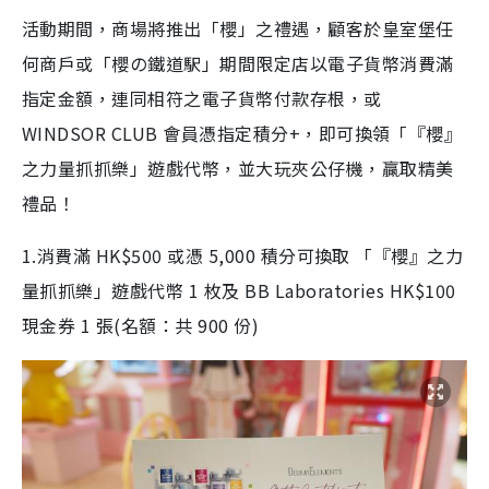
活動期間，商場將推出「櫻」之禮遇，顧客於皇室堡任
何商戶或「櫻の鐵道駅」期間限定店以電子貨幣消費滿
指定金額，連同相符之電子貨幣付款存根，或
WINDSOR CLUB 會員憑指定積分+，即可換領「『櫻』
之力量抓抓樂」遊戲代幣，並大玩夾公仔機，贏取精美
禮品！
1.消費滿 HK$500 或憑 5,000 積分可換取 「『櫻』之力
量抓抓樂」遊戲代幣 1 枚及 BB Laboratories HK$100
現金券 1 張(名額：共 900 份)