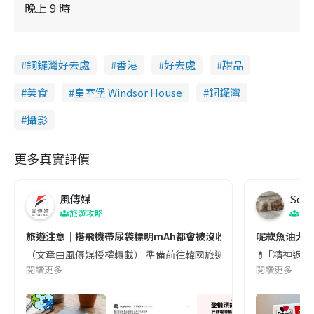
晚上 9 時
銅鑼灣好去處
香港
好去處
甜品
美食
皇室堡 Windsor House
銅鑼灣
攝影
更多真實評價
風傳媒
Soul
旅遊攻略
生
旅遊注意｜搭飛機帶尿袋標明mAh都會被沒收😱出發前切記檢查「1
呢款魚油大家
（文章由風傳媒授權轉載） 準備前往韓國旅遊的民眾，近期要特別留
💊 ｢精神返
閱讀更多
閱讀更多