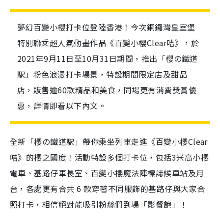
夢幻百變小櫻打卡位登陸香港！今次銅鑼灣皇室堡
特別聯乘超人氣動畫作品《百變小櫻Clear咭》，於
2021年9月11日至10月31日期間，推出「櫻の鐵道
駅」粉色浪漫打卡場景，特設期間限定店及甜品
店，販售逾60款精品和美食，同場更有消費獎賞優
惠，詳情即看以下內文。
全新「櫻の鐵道駅」帶你乘坐列車走進《百變小櫻Clear
咭》的櫻之國度！活動特設多個打卡位，包括3米高小櫻
電車、基路仔車長室、百變小櫻魔法陣標誌候車站及月
台，各處更有合共 6 款穿著不同服飾的基路仔與大家合
照打卡，相信絕對能吸引粉絲們到場「影餐飽」！