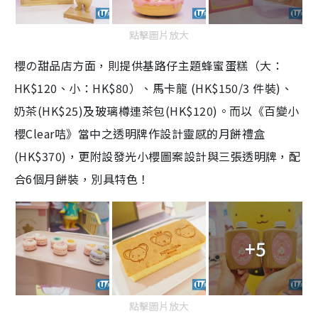
點擊圖片放大
櫻の甜品店方面，則提供基路仔主題蜂蜜蛋糕（大：
HK$120、小：HK$80）、馬卡龍 (HK$150/3 件裝)、
奶茶(HK$25)及玻璃樽連茶包(HK$120)。而以《百變小
櫻Clear咭》當中之透明牌作設計靈感的月餅禮盒
(HK$370)，更附設發光小櫻圖案設計與三張透明牌，配
合6個月餅裝，別具特色！
+5
點擊圖片放大