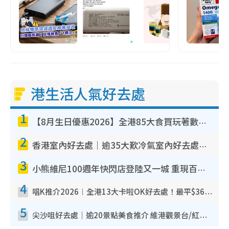
港生活人氣好去處
1
【8月生日優惠2026】全港85大食買玩著數攻略 自助餐/火鍋放題同行免費＋誠品/DONKI送現金券
2
香港室內好去處｜逾35大歎冷氣室內好去處推介 室內活動免費避雨無懼落雨
3
小熊維尼100週年快閃店登陸又一城 重現百畝森林經典場景／獨家限定盲盒登場／專屬DIY香水
4
唱K推介2026︱全港13大卡啦OK好去處！最平$36起 日文K都有！(附地址+收費詳情)
5
尖沙咀好去處｜逾20景點美食推介 維港觀景台/紅磚古蹟/九龍公園/室內遊樂場