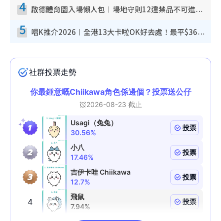
4
啟德體育園入場懶人包︱場地守則12違禁品不可進場准帶細水樽但全場禁樽蓋！應援牌有限制！
5
唱K推介2026︱全港13大卡啦OK好去處！最平$36起 日文K都有！(附地址+收費詳情)