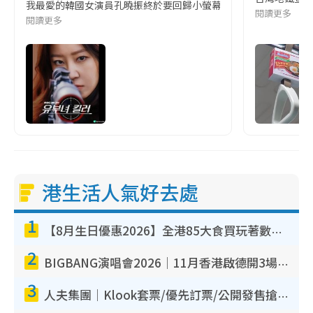
我最愛的韓國女演員孔曉振終於要回歸小螢幕啦!這次的劇本改編自同名
閱讀更多
閱讀更多
港生活人氣好去處
1
【8月生日優惠2026】全港85大食買玩著數攻略 自助餐/火鍋放題同行免費＋誠品/DONKI送現金券
2
BIGBANG演唱會2026｜11月香港啟德開3場！實名制VIP申請、優先購票攻略
3
人夫集團｜Klook套票/優先訂票/公開發售搶飛攻略！附票價.購票連結.場地座位表