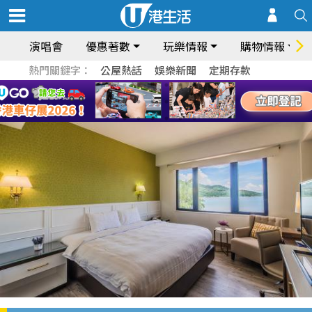
演唱會
優惠著數
玩樂情報
購物情報
熱門關鍵字：
公屋熱話
娛樂新聞
定期存款