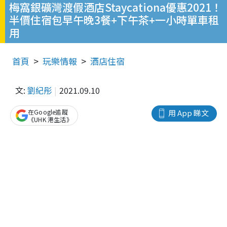
梅窩銀礦灣渡假酒店Staycationa優惠2021！
半價住宿包早午晚3餐+下午茶+一小時單車租
用
首頁
玩樂情報
酒店住宿
文:
劉紀彤
2021.09.10
在Google追蹤
用 App 睇文
《UHK 港生活》