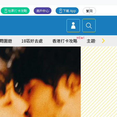
社群打卡攻略
商戶中心
下載 App
繁
简
周圍遊
18區好去處
香港打卡攻略
主題特集