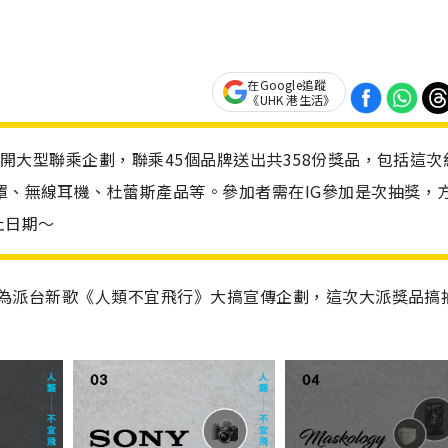
在Google追蹤
《UHK 港生活》
》展開大型聯乘企劃，聯乘45個品牌送出共358份獎品，包括這次
口罩、無線耳機、杜蕾斯產品等。參加者需在IG參加是次抽獎，
止日期～
後再為派台新歌《人類不宜飛行》大搞宣傳企劃，這次大派獎品搞