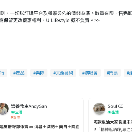
及細則，一切以訂購平台及餐廳公佈的價錢為準。數量有限，售完
改優惠權利，U Lifestyle 概不負責。>>
行
產品
樂隊
文娛藝術
演唱會
門票
營養教主AndySan
Soul CC
生活
生活
香港
切記檢查「1標示」🚨
呢款魚油大家食過未
#連皮帶籽都係寶 🥒 消暑＋減肥＋美白＋降血脂
近期要特別留意隨身行李中的行動電源。一名旅客日前在機場安檢時，明明攜
💊 ｢精神返晒嚟,專