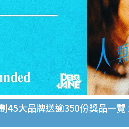
企劃45大品牌送逾350份獎品一覽