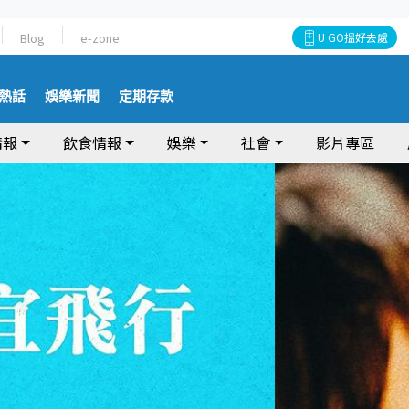
Blog
e-zone
U GO搵好去處
熱話
娛樂新聞
定期存款
情報
飲食情報
娛樂
社會
影片專區