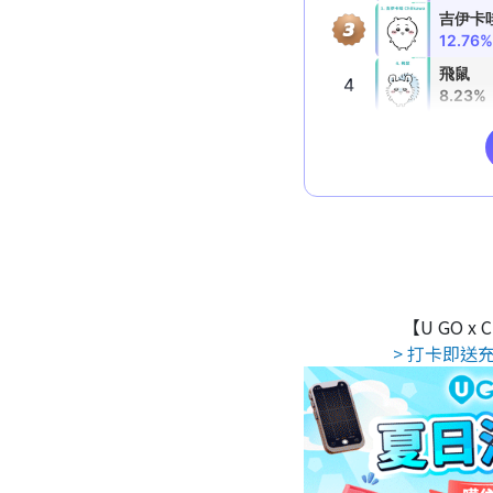
【U GO x
> 打卡即送充