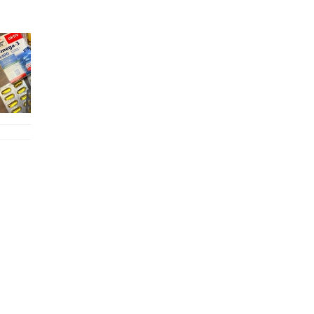
好多鮮為人知嘅好處：減肥、消水腫、降血脂、美白養顏👇 冬瓜5大功效✨ 1️⃣ 利尿