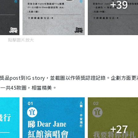
+39
點擊圖片放大
享相關獎品post到IG story，並截圖以作領獎認證記錄。企劃方面更
設計一共45款圖，相當精美。
+27