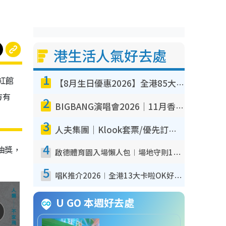
港生活人氣好去處
1
紅館
【8月生日優惠2026】全港85大食買玩著數攻略 自助餐/火鍋放題同行免費＋誠品/DONKI送現金券
方有
2
BIGBANG演唱會2026｜11月香港啟德開3場！實名制VIP申請、優先購票攻略
3
人夫集團｜Klook套票/優先訂票/公開發售搶飛攻略！附票價.購票連結.場地座位表
4
抽獎，
啟德體育園入場懶人包︱場地守則12違禁品不可進場准帶細水樽但全場禁樽蓋！應援牌有限制！
5
唱K推介2026︱全港13大卡啦OK好去處！最平$36起 日文K都有！(附地址+收費詳情)
U GO 本週好去處