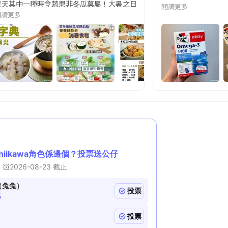
天其中一種時令蔬果非冬瓜莫屬！大暑之日，點都要飲碗冬瓜湯消暑解渴！除了解暑，冬瓜仲有
閱讀更多
閱讀更多