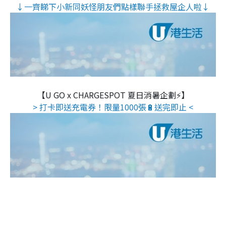
↓一齊睇下小新同妖怪朋友們點樣聯手拯救屋企人啦↓
【U GO x CHARGESPOT 夏日消暑企劃⚡】
> 打卡即送充電券！限量1000張🔋送完即止 <