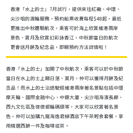
香港「水上的士」7月試行，提供來往紅磡、中環、
尖沙咀的渡輪服務，預約船票收費每程$48起，最近
更推出中秋體驗航次，乘客可於海上欣賞維港兩岸
景色、賞月及欣賞幻彩詠香江，中秋節當日的航次
更會送月餅及紀念品，即睇預約方法詳情啦！
香港「水上的士」加開了中秋航次，乘客可以於中秋節
當日在水上的士上睇日落、賞月，仲可以獲得月餅及紀
念品！而水上的士沿途駛經維港兩岸著名景點包括中環
摩天輪、國際金融中心、中銀大廈、尖沙咀海濱長廊、
西九文化區及啓德郵輪碼頭等，大家可以欣賞著名景
色，仲可以加購九龍海逸君綽酒店下午茶輕食套餐，享
用精選西餅一件及咖啡或茶。