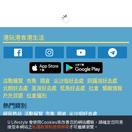
港玩港食港生活
活動展覽
市集
開倉
尖沙咀好去處
銅鑼灣好去處
元朗好去處
荃灣好去處
旺角好去處
社會
餐廳情報
戶外郊遊
社會福利
熱門類別
網民熱話
活動展覽
市集
開倉
尖沙咀好去處
銅鑼灣好去處
元朗好去處
荃灣好去處
旺角好去處
社會
U Lifestyle 會使用Cookies來改善您的網站體驗，請確定您同意
接受本網站之
私隱政策和使用條款
才可繼續瀏覽。
餐廳情報
戶外郊遊