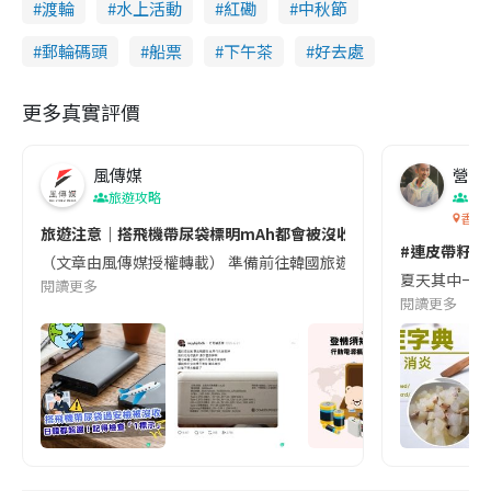
渡輪
水上活動
紅磡
中秋節
郵輪碼頭
船票
下午茶
好去處
更多真實評價
風傳媒
營養教
旅遊攻略
生
香港
旅遊注意｜搭飛機帶尿袋標明mAh都會被沒收😱出發前切記檢查「1
#連皮帶籽都
（文章由風傳媒授權轉載） 準備前往韓國旅遊的民眾，近期要特別留
夏天其中一種時
閱讀更多
閱讀更多