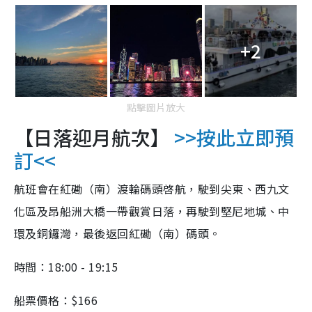
+2
點擊圖片放大
【日落迎月航次】
>>按此立即預
訂<<
航班會在紅磡（南）渡輪碼頭啓航，駛到尖東、西九文
化區及昂船洲大橋一帶觀賞日落，再駛到堅尼地城、中
環及銅鑼灣，最後返回紅磡（南）碼頭。
時間：18:00 - 19:15
船票價格：$166