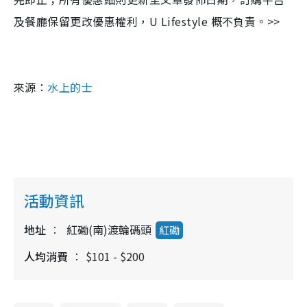
及餐廳保留更改優惠權利，U Lifestyle 概不負責。>>
來源：
水上的士
活動資訊
地址
紅磡(南)渡輪碼頭
紅磡
人均消費
$101 - $200