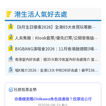
港生活人氣好去處
1
【8月生日優惠2026】全港85大食買玩著數攻略 自助餐/火鍋放題同行免費＋誠品/DONKI送現金券
2
人夫集團｜Klook套票/優先訂票/公開發售搶飛攻略！附票價.購票連結.場地座位表
3
BIGBANG演唱會2026｜11月香港啟德開3場！實名制VIP申請、優先購票攻略
4
香港室內好去處｜逾35大歎冷氣室內好去處推介 室內活動免費避雨無懼落雨
5
唱K推介2026︱全港13大卡啦OK好去處！最平$36起 日文K都有！(附地址+收費詳情)