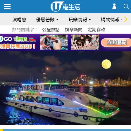
演唱會
優惠著數
玩樂情報
購物情報
熱門關鍵字：
公屋熱話
娛樂新聞
定期存款