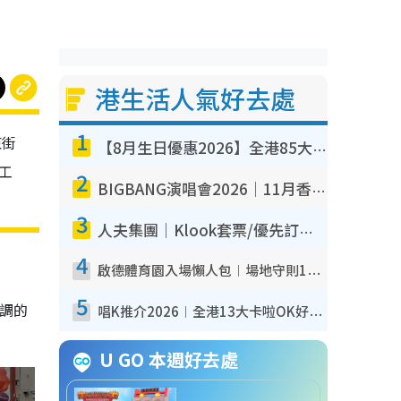
港生活人氣好去處
1
東街
【8月生日優惠2026】全港85大食買玩著數攻略 自助餐/火鍋放題同行免費＋誠品/DONKI送現金券
工
2
BIGBANG演唱會2026｜11月香港啟德開3場！實名制VIP申請、優先購票攻略
3
人夫集團｜Klook套票/優先訂票/公開發售搶飛攻略！附票價.購票連結.場地座位表
4
啟德體育園入場懶人包︱場地守則12違禁品不可進場准帶細水樽但全場禁樽蓋！應援牌有限制！
5
調的
唱K推介2026︱全港13大卡啦OK好去處！最平$36起 日文K都有！(附地址+收費詳情)
U GO 本週好去處