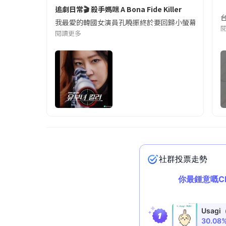
追劇日常🎬 殺手媽咪 A Bona Fide Killer
我最愛的韓國女演員孔曉振終於要回歸小螢幕啦!這次的劇
閱讀更多