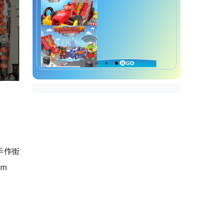
手作街
am