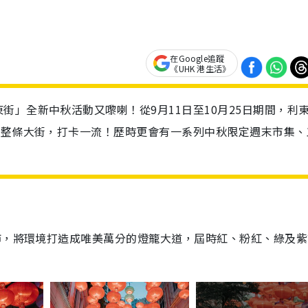
在Google追蹤
《UHK 港生活》
街」全新中秋活動又嚟喇！從9月11日至10月25日期間，利
滿整條大街，打卡一流！歷時更會有一系列中秋限定週末市集、
飾，將環境打造成唯美萬分的燈籠大道，屆時紅、粉紅、綠及紫