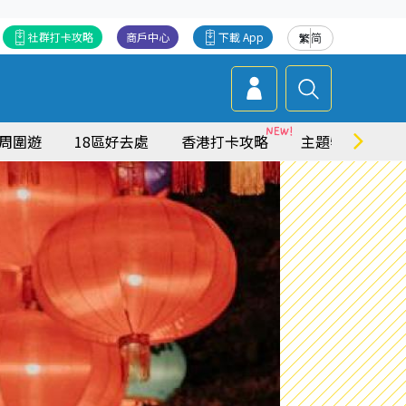
社群打卡攻略
商戶中心
下載 App
繁
简
周圍遊
18區好去處
香港打卡攻略
主題特集