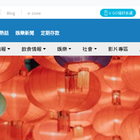
Blog
e-zone
U GO搵好去處
熱話
娛樂新聞
定期存款
情報
飲食情報
娛樂
社會
影片專區