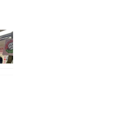
的職員,但其實暗地裡是負責處決逃過法網罪犯的阻擊手｡ 劇情從柳寶娜結束