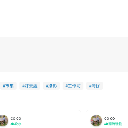
市集
好去處
攝影
工作坊
灣仔
co co
co co
吹水
潮流玩物