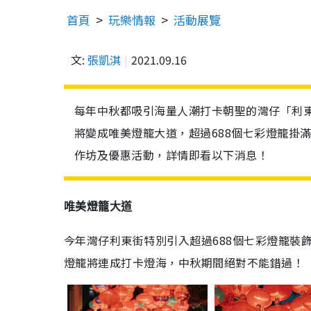
首頁
玩樂情報
活動展覽
文:
張凱淇
2021.09.16
每年中秋都吸引海量人潮打卡朝聖的灣仔「利東
將變成唯美燈籠大道，超過688個七彩燈籠掛
作坊及優惠活動，詳情即看以下消息！
唯美燈籠大道
今年灣仔利東街特別引入超過688個七彩燈籠裝
燈籠將連成打卡燈海，中秋期間絕對不能錯過！