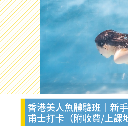
香港美人魚體驗班｜新手
甫士打卡（附收費/上課