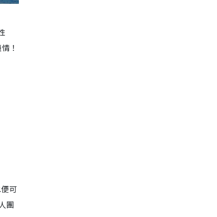
性
鐘情！
水便可
人團