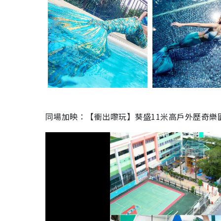
同場加映：【衝出嚟玩】葵盛11米高戶外歷奇樂園