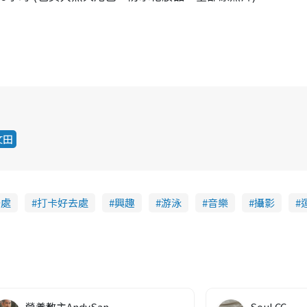
文田
去處
打卡好去處
興趣
游泳
音樂
攝影
營養教主AndySan
Soul CC