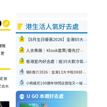
港生活人氣好去處
1
【8月生日優惠2026】全港85大食買玩著數攻略 自助餐/火鍋放題同行免費＋誠品/DONKI送現金券
優雅
2
人夫集團｜Klook套票/優先訂票/公開發售搶飛攻略！附票價.購票連結.場地座位表
，更
3
香港室內好去處｜逾35大歎冷氣室內好去處推介 室內活動免費避雨無懼落雨
4
唱K推介2026︱全港13大卡啦OK好去處！最平$36起 日文K都有！(附地址+收費詳情)
決定放
5
小熊維尼100週年快閃店登陸又一城 重現百畝森林經典場景／獨家限定盲盒登場／專屬DIY香水
配合水
U GO 本週好去處