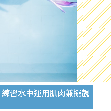
 練習水中運用肌肉兼擺靚