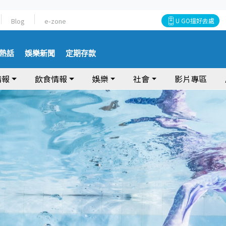
Blog
e-zone
U GO搵好去處
熱話
娛樂新聞
定期存款
情報
飲食情報
娛樂
社會
影片專區