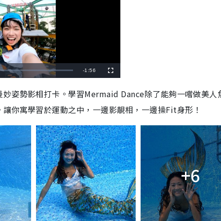
R
-
1:56
F
u
l
e
l
姿勢影相打卡。學習Mermaid Dance除了能夠一嚐做美人
s
c
m
r
讓你寓學習於運動之中，一邊影靚相，一邊操Fit身形！
e
e
a
n
i
n
i
+6
n
g
T
i