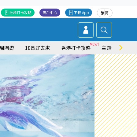
社群打卡攻略
商戶中心
下載 App
繁
简
周圍遊
18區好去處
香港打卡攻略
主題特集