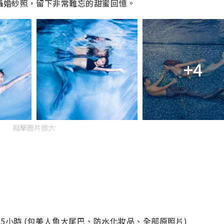
攝婚紗照，留下非常難忘的甜蜜回憶。
+4
點擊圖片放大
-2.5小時 (包美人魚大尾巴、防水化妝品、全部原照片)