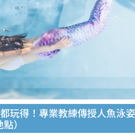
都玩得！專業教練傳授人魚泳姿
地點）