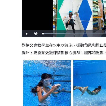
L
P
U
o
l
n
a
a
m
d
y
u
教練又會教學生在水中吹氣泡、擺動魚尾和擺出曼妙
e
t
d
e
:
覺外，更能有效鍛練腹部核心肌群、腿部和臀部。
2
7
.
9
3
%