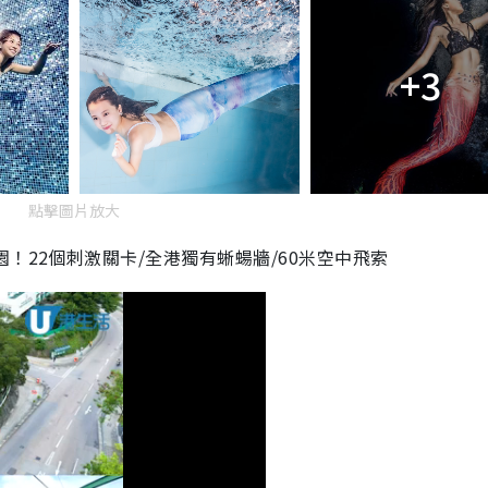
+3
點擊圖片放大
！22個刺激關卡/全港獨有蜥蝪牆/60米空中飛索