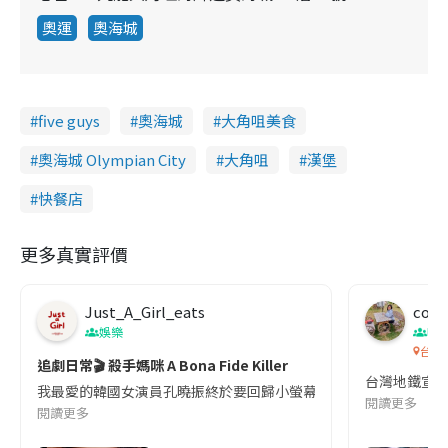
奧運
奧海城
five guys
奧海城
大角咀美食
奧海城 Olympian City
大角咀
漢堡
快餐店
更多真實評價
Just_A_Girl_eats
co c
娛樂
吹
台灣
追劇日常🎬 殺手媽咪 A Bona Fide Killer
台灣地鐵宣
我最愛的韓國女演員孔曉振終於要回歸小螢幕啦!這次的劇本改編自同名
閱讀更多
閱讀更多