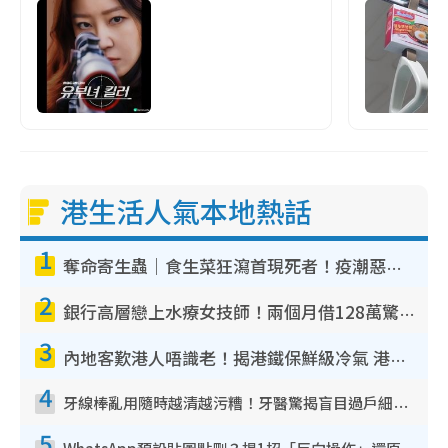
港生活人氣本地熱話
1
奪命寄生蟲｜食生菜狂瀉首現死者！疫潮惡化錄1.8萬宗病例 揭洗菜3大謬誤
2
銀行高層戀上水療女技師！兩個月借128萬驚覺「沉船」沉落火海 揭背後疑似邪教操控賣淫
3
內地客歎港人唔識老！揭港鐵保鮮級冷氣 港人求放過：咪投訴
4
牙線棒亂用隨時越清越污糟！牙醫驚揭盲目過戶細菌恐致蛀牙：呢種先係日常真保養
5