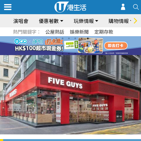
演唱會
優惠著數
玩樂情報
購物情報
熱門關鍵字：
公屋熱話
娛樂新聞
定期存款