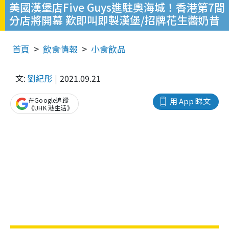
美國漢堡店Five Guys進駐奧海城！香港第7間
分店將開幕 歎即叫即製漢堡/招牌花生醬奶昔
首頁
飲食情報
小食飲品
文:
劉紀彤
2021.09.21
在Google追蹤
用 App 睇文
《UHK 港生活》