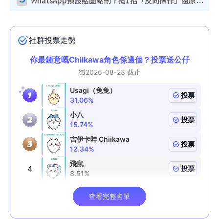
WhatsApp預設貼圖點刪？揭1招「反向操作」還原簡潔介面 附3步實測教學