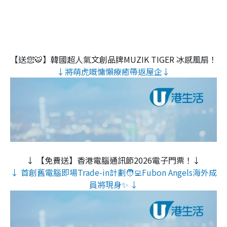
【送您🐯】韓國超人氣文創品牌MUZIK TIGER 冰感風扇！
↓將萌虎嘅慵懶療癒帶返屋企↓
↓ 【免費送】香港電腦通訊節2026電子門票！↓
↓ 首創舊電腦即場Trade-in計劃🧑‍💻Fubon Angels海外成
員將現身✨ ↓