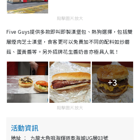
點擊圖片放大
Five Guys提供多款即叫即製漢堡包、熱狗選擇，包括雙
層煙肉芝士漢堡，食客更可以免費加不同的配料如炒蘑
菇、蛋黃醬等。另外招牌花生醬奶昔亦極具人氣！
+3
點擊圖片放大
活動資訊
地址
九龍大角咀海輝道奧海城UG層03號