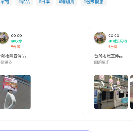
家電
家品
日本
銅鑼灣
著數優惠
co co
co co
吹水
潮流玩物
台灣
台灣
台灣地鐵宣傳品
台灣地鐵宣傳品
本改編自同名網絡漫畫,故事主軸圍繞女主角柳寶娜 —— 表面上是一間公司
閱讀更多
閱讀更多