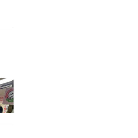
的職員,但其實暗地裡是負責處決逃過法網罪犯的阻擊手｡ 劇情從柳寶娜結束