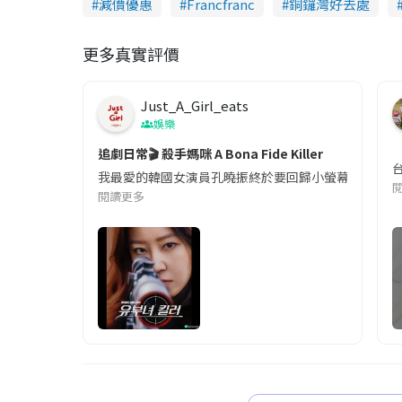
減價優惠
Francfranc
銅鑼灣好去處
更多真實評價
Just_A_Girl_eats
娛樂
追劇日常🎬 殺手媽咪 A Bona Fide Killer
我最愛的韓國女演員孔曉振終於要回歸小螢幕啦!這次的劇
閱讀更多