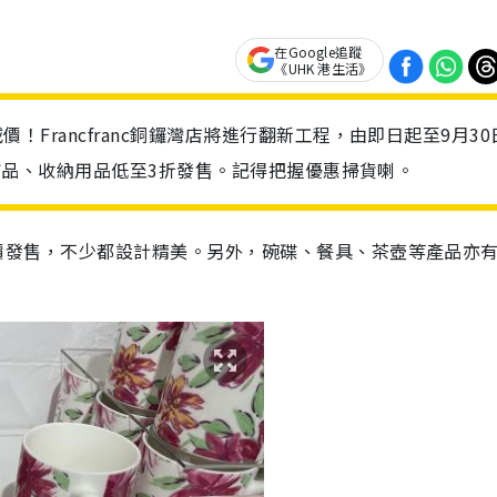
在Google追蹤
《UHK 港生活》
減價！Francfranc銅鑼灣店將進行翻新工程，由即日起至9月3
款餐具、飾品、收納用品低至3折發售。記得把握優惠掃貨喇。
低至半價發售，不少都設計精美。另外，碗碟、餐具、茶壺等產品亦