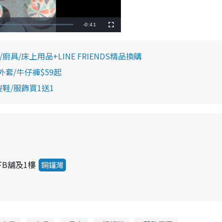
R
-
0:41
F
u
l
e
l
s
c
廚具/床上用品+LINE FRIENDS精品換購
m
r
e
e
外套/牛仔褲$59起
a
n
i
波鞋/服飾買1送1
n
i
n
g
T
下B舖及1樓
銅鑼灣
i
m
e