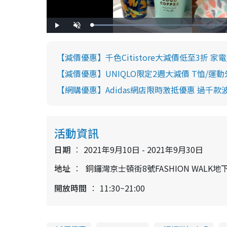
L
P
U
o
l
n
a
a
m
d
y
u
e
t
d
e
【減價優惠】千色Citistore大減價低至3折 家電/
:
2
9
【減價優惠】UNIQLO限定2週大減價 T恤/運動
.
3
0
【網購優惠】Adidas網店限時激抵優惠 過千款
%
活動資訊
日期
2021年9月10日 - 2021年9月30日
地址
銅鑼灣京士頓街8號FASHION WALK地
開放時間
11:30~21:00