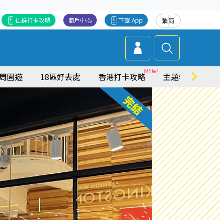
社群打卡攻略
商戶中心
下載 App
繁
简
周圍遊
18區好去處
香港打卡攻略
主題特集