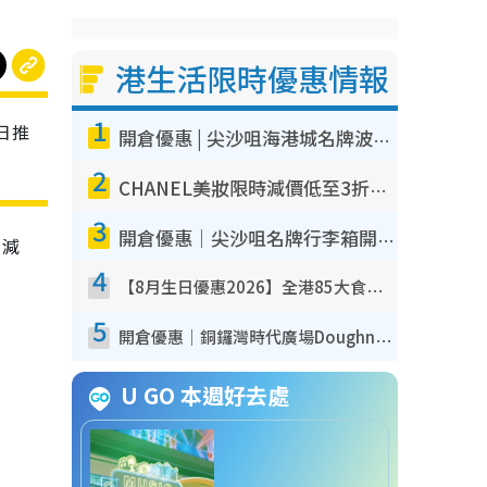
港生活限時優惠情報
1
0日推
開倉優惠 | 尖沙咀海港城名牌波鞋開倉低至1折！On鞋$899起／Joy&Peace鞋履$98起
2
CHANEL美妝限時減價低至3折！人氣粉底/唇膏/精華液低至$275！COCO香水都有平
3
開倉優惠｜尖沙咀名牌行李箱開倉低至4折！一連5日 American Tourister/ace./Hallmark $200起！
有減
4
【8月生日優惠2026】全港85大食買玩著數攻略 自助餐/火鍋放題同行免費＋誠品/DONKI送現金券
5
開倉優惠｜銅鑼灣時代廣場Doughnut/Campo Marzio開倉低至1折！背囊、書包、手袋劈價$200起
U GO 本週好去處