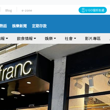
Blog
e-zone
U GO搵好去處
熱話
娛樂新聞
定期存款
情報
飲食情報
娛樂
社會
影片專區