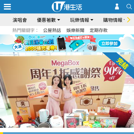
演唱會
優惠著數
玩樂情報
購物情報
熱門關鍵字：
公屋熱話
娛樂新聞
定期存款