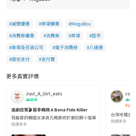
減價優惠
商場優惠
MegaBox
消費券優惠
消費券
商場
超市
商場及百貨公司
電子消費券
八達通
微信支付
支付寶
更多真實評價
Just_A_Girl_eats
co c
娛樂
吹
台灣
追劇日常🎬 殺手媽咪 A Bona Fide Killer
台灣地鐵宣
我最愛的韓國女演員孔曉振終於要回歸小螢幕啦!這次的劇本改編自同名
閱讀更多
閱讀更多