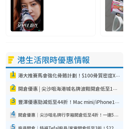
港生活限時優惠情報
1
港大推賽馬會強化骨骼計劃！$100骨質密度X光檢查 完成免費運動訓練送超市禮券！附參加資格
2
開倉優惠 | 尖沙咀海港城名牌波鞋開倉低至1折！On鞋$899起／Joy&Peace鞋履$98起
3
豐澤優惠勁減低至44折！Mac mini/iPhone17Pro大減價！廚房家電$220起
4
開倉優惠｜尖沙咀名牌行李箱開倉低至4折！一連5日 American Tourister/ace./Hallmark $200起！
5
廚具開倉｜特福Tefal廚具/家電開倉低至3折！$220起買平底鍋/炒鑊/湯煲！電飯煲/吸塵機/燙斗$418起