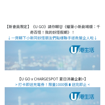
【新會員限定】《U GO》請你睇👹《蠟筆小新劇場版：千
奇百怪！我的妖怪假期》！
↓一齊睇下小新同妖怪朋友們點樣聯手拯救屋企人啦↓
【U GO x CHARGESPOT 夏日消暑企劃⚡】
> 打卡即送充電券！限量1000張🔋送完即止 <