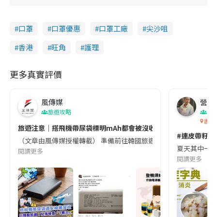
口罩
口罩優惠
口罩工廠
尖沙咀
香港
旺角
護理
更多真實評價
風傳媒
營養教
旅遊攻略
生
香港
旅遊注意｜搭飛機帶尿袋標明mAh都會被沒收😱出發前切記檢查「1
#連皮帶籽都
（文章由風傳媒授權轉載） 準備前往韓國旅遊的民眾，近期要特別留
夏天其中一種時
閱讀更多
閱讀更多