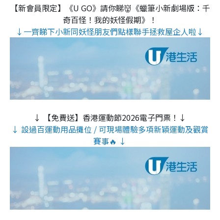
【新會員限定】《U GO》請你睇👹《蠟筆小新劇場版：千
奇百怪！我的妖怪假期》！
↓一齊睇下小新同妖怪朋友們點樣聯手拯救屋企人啦↓
↓ 【免費送】香港運動節2026電子門票！↓
↓ 設過百運動用品攤位 / 可現場體驗多項新穎運動及觀賞
賽事🔥 ↓