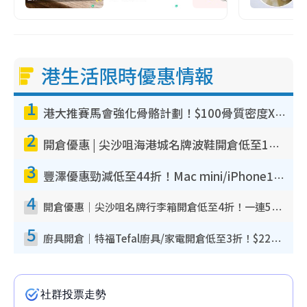
港生活限時優惠情報
1
港大推賽馬會強化骨骼計劃！$100骨質密度X光檢查 完成免費運動訓練送超市禮券！附參加資格
2
開倉優惠 | 尖沙咀海港城名牌波鞋開倉低至1折！On鞋$899起／Joy&Peace鞋履$98起
3
豐澤優惠勁減低至44折！Mac mini/iPhone17Pro大減價！廚房家電$220起
4
開倉優惠｜尖沙咀名牌行李箱開倉低至4折！一連5日 American Tourister/ace./Hallmark $200起！
5
廚具開倉｜特福Tefal廚具/家電開倉低至3折！$220起買平底鍋/炒鑊/湯煲！電飯煲/吸塵機/燙斗$418起