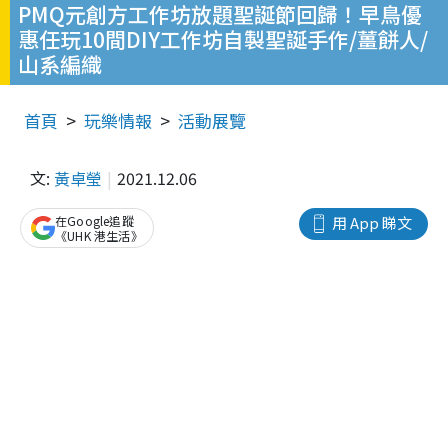
PMQ元創方工作坊放題聖誕節回歸！早鳥優
惠任玩10間DIY工作坊自製聖誕手作/薑餅人/
山系編織
首頁
玩樂情報
活動展覽
文:
黃卓瑩
2021.12.06
在Google追蹤
用 App 睇文
《UHK 港生活》