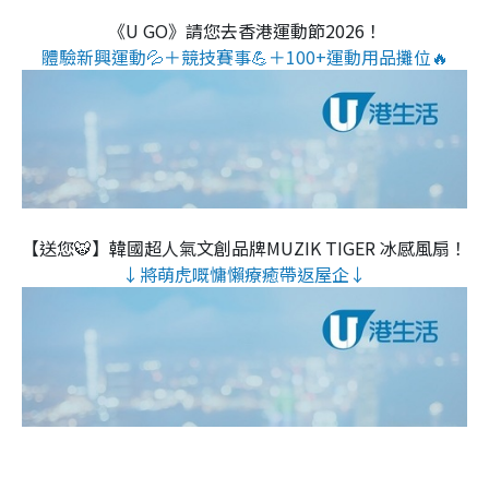
《U GO》請您去香港運動節2026！
體驗新興運動💦＋競技賽事💪＋100+運動用品攤位🔥
【送您🐯】韓國超人氣文創品牌MUZIK TIGER 冰感風扇！
↓將萌虎嘅慵懶療癒帶返屋企↓