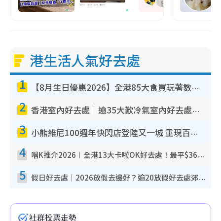
港生活人氣好去處
1
【8月生日優惠2026】全港85大食買玩著數攻略 自助餐/火鍋放題同行免費＋誠品/DONKI送現金券
2
香港室內好去處｜逾35大歎冷氣室內好去處推介 室內活動免費避雨無懼落雨
3
小熊維尼100週年快閃店登陸又一城 重現百畝森林經典場景／獨家限定盲盒登場／專屬DIY香水
4
唱K推介2026︱全港13大卡啦OK好去處！最平$36起 日文K都有！(附地址+收費詳情)
5
假日好去處｜2026放假去邊好？逾20放假好去處郊外/秘景 休閒半日或一日遊