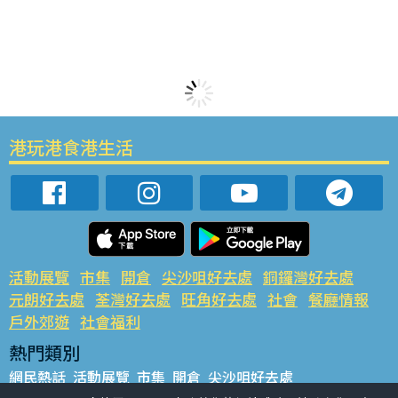
港玩港食港生活
活動展覽
市集
開倉
尖沙咀好去處
銅鑼灣好去處
元朗好去處
荃灣好去處
旺角好去處
社會
餐廳情報
戶外郊遊
社會福利
熱門類別
網民熱話
活動展覽
市集
開倉
尖沙咀好去處
銅鑼灣好去處
元朗好去處
荃灣好去處
旺角好去處
社會