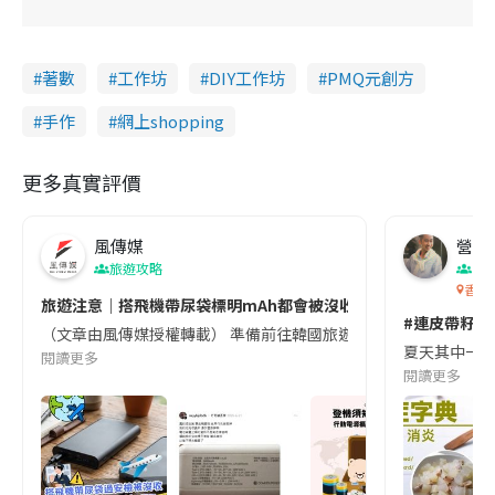
著數
工作坊
DIY工作坊
PMQ元創方
手作
網上shopping
更多真實評價
風傳媒
營養教
旅遊攻略
生
香港
旅遊注意｜搭飛機帶尿袋標明mAh都會被沒收😱出發前切記檢查「1
#連皮帶籽都
（文章由風傳媒授權轉載） 準備前往韓國旅遊的民眾，近期要特別留
夏天其中一種時
閱讀更多
閱讀更多