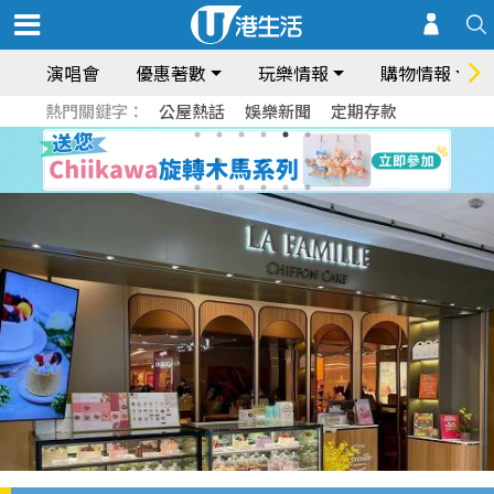
演唱會
優惠著數
玩樂情報
購物情報
熱門關鍵字：
公屋熱話
娛樂新聞
定期存款