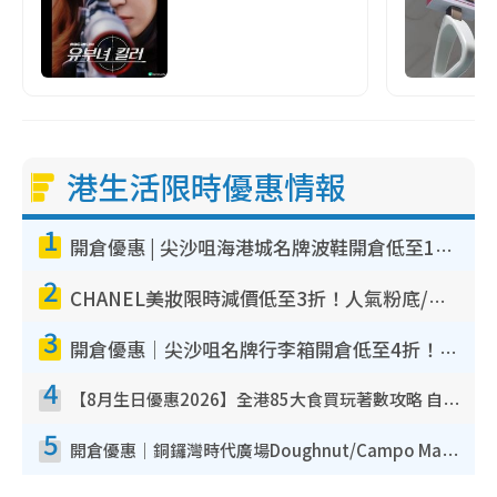
港生活限時優惠情報
1
開倉優惠 | 尖沙咀海港城名牌波鞋開倉低至1折！On鞋$899起／Joy&Peace鞋履$98起
2
CHANEL美妝限時減價低至3折！人氣粉底/唇膏/精華液低至$275！COCO香水都有平
3
開倉優惠｜尖沙咀名牌行李箱開倉低至4折！一連5日 American Tourister/ace./Hallmark $200起！
4
【8月生日優惠2026】全港85大食買玩著數攻略 自助餐/火鍋放題同行免費＋誠品/DONKI送現金券
5
開倉優惠｜銅鑼灣時代廣場Doughnut/Campo Marzio開倉低至1折！背囊、書包、手袋劈價$200起