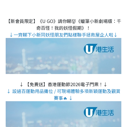
【新會員限定】《U GO》請你睇👹《蠟筆小新劇場版：千
奇百怪！我的妖怪假期》！
↓一齊睇下小新同妖怪朋友們點樣聯手拯救屋企人啦↓
↓ 【免費送】香港運動節2026電子門票！↓
↓ 設過百運動用品攤位 / 可現場體驗多項新穎運動及觀賞
賽事🔥 ↓