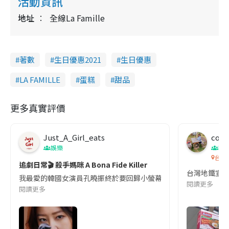
活動資訊
地址
全線La Famille
著數
生日優惠2021
生日優惠
LA FAMILLE
蛋糕
甜品
更多真實評價
Just_A_Girl_eats
co c
娛樂
吹
台灣
追劇日常🎬 殺手媽咪 A Bona Fide Killer
台灣地鐵宣
我最愛的韓國女演員孔曉振終於要回歸小螢幕啦!這次的劇本改編自同名
閱讀更多
閱讀更多