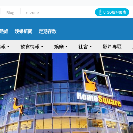
Blog
e-zone
U GO搵好去處
熱話
娛樂新聞
定期存款
情報
飲食情報
娛樂
社會
影片專區