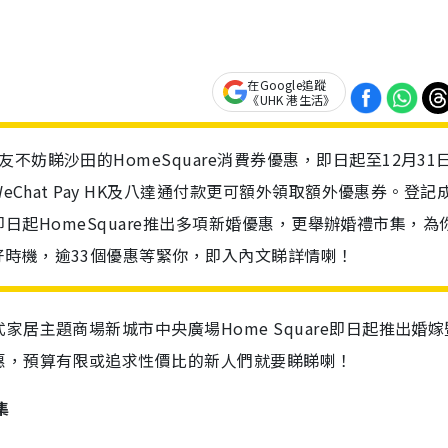
在Google追蹤
《UHK 港生活》
妨睇沙田的HomeSquare消費券優惠，即日起至12月31
eChat Pay HK及八達通付款更可額外領取額外優惠券。登記
券。即日起HomeSquare推出多項新婚優惠，更舉辦婚禮市集，為
時機，逾33個優惠等緊你，即入內文睇詳情喇！
居主題商場新城市中央廣場Home Square即日起推出婚嫁
惠，預算有限或追求性價比的新人們就要睇睇喇！
集