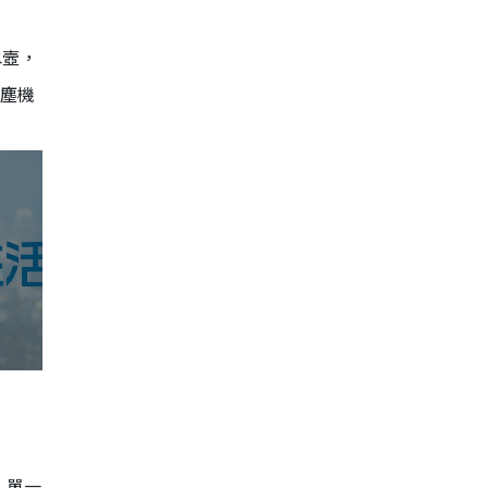
水壼，
吸塵機
；單一