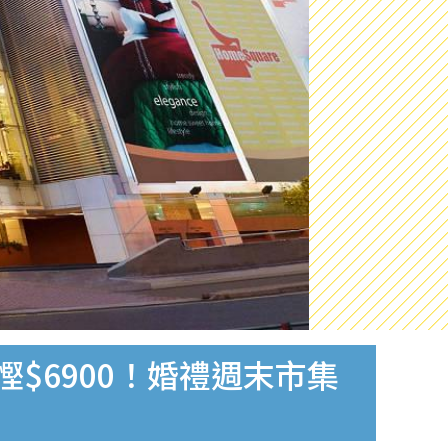
多慳$6900！婚禮週末市集