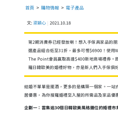
首頁
購物情報
電子產品
文:
梁穎心
2021.10.18
第2期消費券已經發放喇！想入手傢具家品的朋友不
選產品組合低至31折，最多可慳$6900！使用W
The Point會員贏取高達$400新地商場禮
羅日韓歐美的婚禮好物，亦是新人們入手傢俱好
結婚不單單是擺酒，更多的是構築一個家。一站式家
居優惠，為你搜羅婚禮至入屋的所需品及家品優
企劃一：雲集逾30個日韓歐美風格攤位的婚禮市