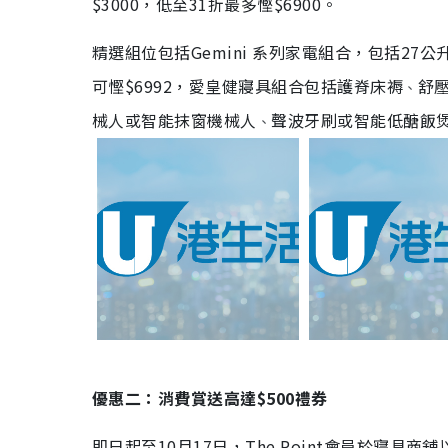
$3000，低至31折最多慳$6900。
精選組位包括Gemini 系列家電組合，包括27公
可慳$6992，愛皇健寢具組合包括護脊床褥
舒壓
、
械人或智能抹窗機械人
聲波牙刷或智能低醣飯煲
、
優惠二：消費賞送高達$500禮券
即日起至10月17日，The Point會員於寢具商