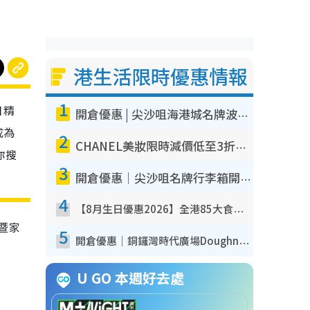
港生活限時優惠情報
1
日精
開倉優惠 | 尖沙咀海港城名牌波鞋開倉低至1折！On鞋$899起／Joy&Peace鞋履$98起
成為
2
CHANEL美妝限時減價低至3折！人氣粉底/唇膏/精華液低至$275！COCO香水都有平
你搜
3
開倉優惠｜尖沙咀名牌行李箱開倉低至4折！一連5日 American Tourister/ace./Hallmark $200起！
4
【8月生日優惠2026】全港85大食買玩著數攻略 自助餐/火鍋放題同行免費＋誠品/DONKI送現金券
暨家
5
開倉優惠｜銅鑼灣時代廣場Doughnut/Campo Marzio開倉低至1折！背囊、書包、手袋劈價$200起
U GO 本週好去處