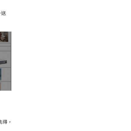
一送
先得，