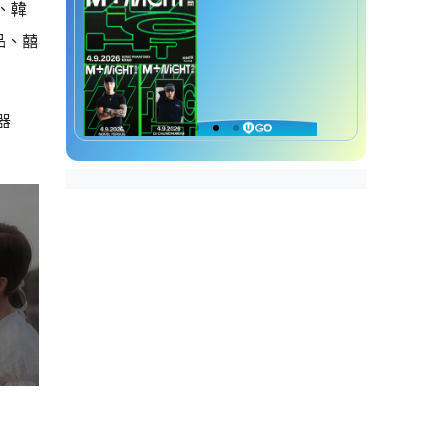
、韓
品、囍
器