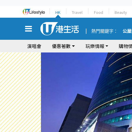
HK
Travel
Food
Beauty
熱門關鍵字：
公屋
演唱會
優惠著數
玩樂情報
購物