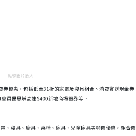
點擊圖片放大
品消費券優惠，包括低至31折的家電及寢具組合、消費賞送現金券
oint會員優惠賺高達$400新地商場禮券等。
25款家電、寢具、廚具、桌椅、傢具、兒童傢具等特價優惠，組合