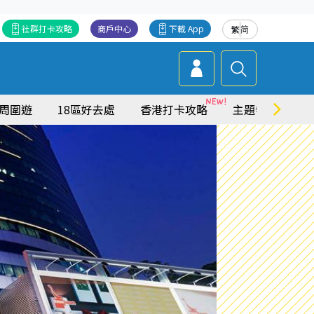
社群打卡攻略
商戶中心
下載 App
繁
简
周圍遊
18區好去處
香港打卡攻略
主題特集