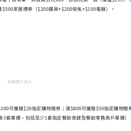
$500家居禮券（$200寢具+$200傢俬+$100電器）。
點擊圖片放大
滿$300可獲贈$20指定購物贈券；滿$800可獲贈$50指定購物
最多3套單據，包括至少1套指定餐飲食肆及餐飲零售商戶單據）