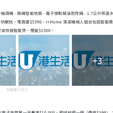
升抽濕機
無線智能地扇
電子按制無油煎炸鍋
1.7公升保溫
、
、
、
快眠枕，慳高達$5390
i+Home 清潔機械人組合包括智能
，
或快速智能煲，慳逾$3300。
+3
點擊圖片放大
舖以電子貨幣單一消費滿$10,000，即送枕頭一個（價值$399）