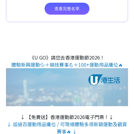
《U GO》請您去香港運動節2026！
體驗新興運動💦＋競技賽事💪＋100+運動用品攤位🔥
↓ 【免費送】香港運動節2026電子門票！↓
↓ 設過百運動用品攤位 / 可現場體驗多項新穎運動及觀賞
賽事🔥 ↓