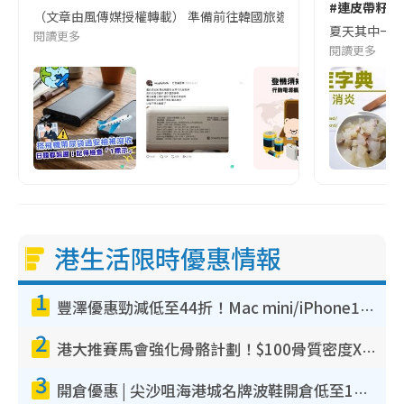
#連皮帶籽都
（文章由風傳媒授權轉載） 準備前往韓國旅遊的民眾，近期要特別留
夏天其中一種時
閱讀更多
閱讀更多
港生活限時優惠情報
1
豐澤優惠勁減低至44折！Mac mini/iPhone17Pro大減價！廚房家電$220起
2
港大推賽馬會強化骨骼計劃！$100骨質密度X光檢查 完成免費運動訓練送超市禮券！附參加資格
3
開倉優惠 | 尖沙咀海港城名牌波鞋開倉低至1折！On鞋$899起／Joy&Peace鞋履$98起