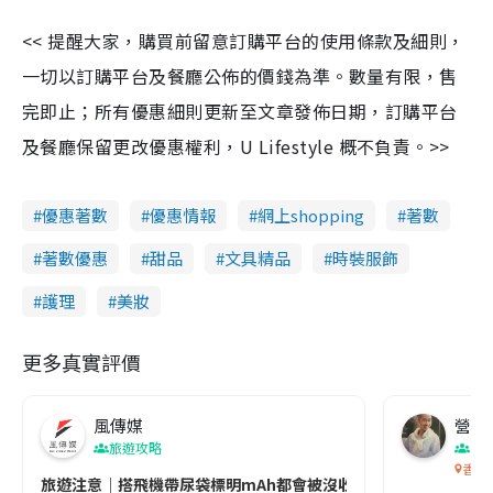
<< 提醒大家，購買前留意訂購平台的使用條款及細則，
一切以訂購平台及餐廳公佈的價錢為準。數量有限，售
完即止；所有優惠細則更新至文章發佈日期，訂購平台
及餐廳保留更改優惠權利，U Lifestyle 概不負責。>>
優惠著數
優惠情報
網上shopping
著數
著數優惠
甜品
文具精品
時裝服飾
護理
美妝
更多真實評價
風傳媒
營養教
旅遊攻略
生
香港
旅遊注意｜搭飛機帶尿袋標明mAh都會被沒收😱出發前切記檢查「1