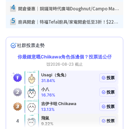
4
開倉優惠｜銅鑼灣時代廣場Doughnut/Campo Marzio開倉低至1折！背囊、書包、手袋劈價$200起
5
廚具開倉｜特福Tefal廚具/家電開倉低至3折！$220起買平底鍋/炒鑊/湯煲！電飯煲/吸塵機/燙斗$418起