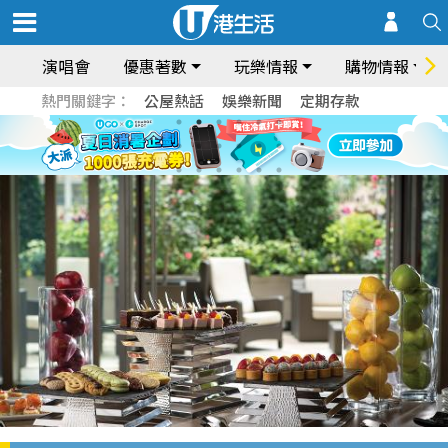
演唱會
優惠著數
玩樂情報
購物情報
熱門關鍵字：
公屋熱話
娛樂新聞
定期存款