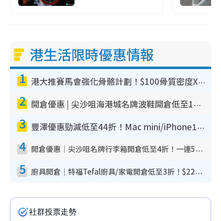
港生活限時優惠情報
1
港大推賽馬會強化骨骼計劃！$100骨質密度X光檢查 完成免費運動訓練送超市禮券！附參加資格
2
開倉優惠 | 尖沙咀海港城名牌波鞋開倉低至1折！On鞋$899起／Joy&Peace鞋履$98起
3
豐澤優惠勁減低至44折！Mac mini/iPhone17Pro大減價！廚房家電$220起
4
開倉優惠｜尖沙咀名牌行李箱開倉低至4折！一連5日 American Tourister/ace./Hallmark $200起！
5
廚具開倉｜特福Tefal廚具/家電開倉低至3折！$220起買平底鍋/炒鑊/湯煲！電飯煲/吸塵機/燙斗$418起