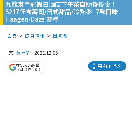
九龍東皇冠假日酒店下午茶自助餐優惠！
$217任食壽司/日式甜品/冷熱盤+7款口味
Haagen-Dazs 雪糕
首頁
飲食情報
自助餐
文:
黃卓瑩
2021.12.03
在Google追蹤
用 App 睇文
《UHK 港生活》