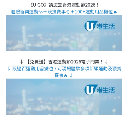
《U GO》請您去香港運動節2026！
體驗新興運動💦＋競技賽事💪＋100+運動用品攤位🔥
↓ 【免費送】香港運動節2026電子門票！↓
↓ 設過百運動用品攤位 / 可現場體驗多項新穎運動及觀賞
賽事🔥 ↓