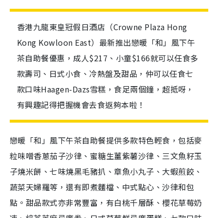
香港九龍東皇冠假日酒店（Crowne Plaza Hong
Kong Kowloon East）最新推出戀暖「和」風下午
茶自助餐優惠，成人$217、小童$166就可以任食多
款壽司、日式小食、冷熱盤及甜品，仲可以任食七
款口味Haagen-Dazs雪糕，食足兩個鐘，超抵呀，
有興趣記得把握機會去食返夠本啦！
戀暖「和」風下午茶自助餐提供多款特色輕食，包括麥
粒味噌香蔥茄子沙律、蜜糖生薑紫薯沙律、三文魚籽玉
子燒米餅、七味燒黑毛豬扒、章魚小丸子、大蝦煎餃、
蔬菜天婦羅等，還有即煮麵檔、中式點心、沙律和包
點。甜品款式亦非常豐富，有白桃千層酥、櫻花草莓奶