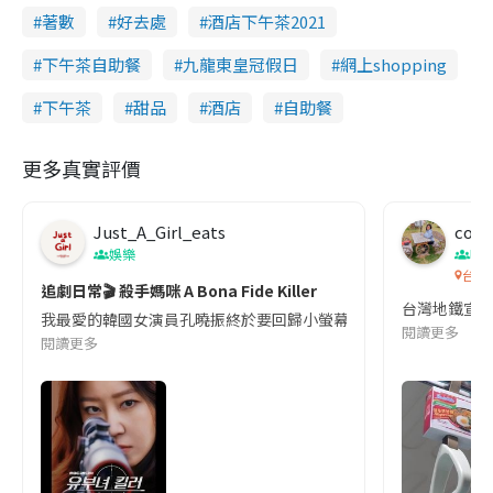
著數
好去處
酒店下午茶2021
下午茶自助餐
九龍東皇冠假日
網上shopping
下午茶
甜品
酒店
自助餐
更多真實評價
Just_A_Girl_eats
co c
娛樂
吹
台灣
追劇日常🎬 殺手媽咪 A Bona Fide Killer
台灣地鐵宣
我最愛的韓國女演員孔曉振終於要回歸小螢幕啦!這次的劇本改編自同名
閱讀更多
閱讀更多