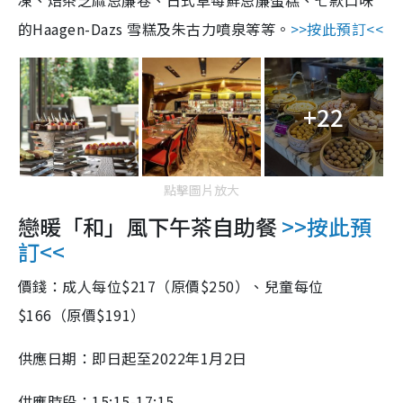
凍、焙茶芝麻忌廉卷、日式草莓鮮忌廉蛋糕、七款口味
的Haagen-Dazs 雪糕及朱古力噴泉等等。
>>按此預訂<<
+22
點擊圖片放大
戀暖「和」風下午茶自助餐
>>按此預
訂<<
價錢：成人每位$217（原價$250）、兒童每位
$166（原價$191）
供應日期：即日起至2022年1月2日
供應時段：15:15-17:15