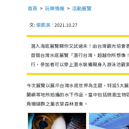
首頁
玩樂情報
活動展覽
文:
張凱淇
2021.10.27
潛入海底展覽睇你又試過未！由台灣觀光協會香港辦事處、 
首個台灣水底展覽「潛行台灣，超越你所想像！
行，參加者可以穿上潛水裝備親身入游泳池觀
今次展覽以展示台灣水底世界為主題，特設5大展
蘭嶼等地所拍攝的水下作品。當中包括微距生物
角珊瑚群之薰衣草森林意象。