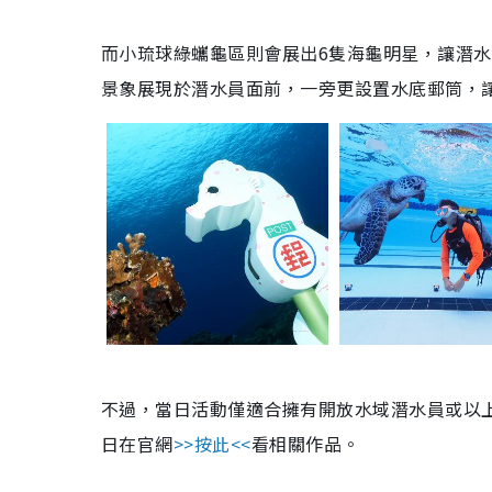
而小琉球綠蠵龜區則會展出6隻海龜明星，讓潛
景象展現於潛水員面前，一旁更設置水底郵筒，
不過，當日活動僅適合擁有開放水域潛水員或以上
日在官網
>>按此<<
看相關作品。