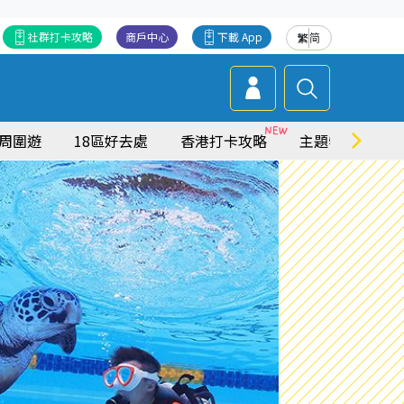
社群打卡攻略
商戶中心
下載 App
繁
简
周圍遊
18區好去處
香港打卡攻略
主題特集