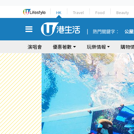
HK
Travel
Food
Beauty
熱門關鍵字：
公屋
演唱會
優惠著數
玩樂情報
購物