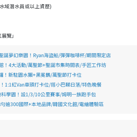
水域潛水員或以上資歷)
底展覽」
nds聖誕夢幻樂園！Ryan海盜船/彈彈咖啡杯/期間限定店
館！4大活動/萬聖節+聖誕市集時間表/⼿匠⼯作坊
鑼！新駐園水獺+黑冕鶴/萬聖節打卡位
:1紅Van車頭打卡位/搭小巴睇日落/特色晚餐
科學園！設1/3/10公里賽事/姆明一族跑手包
勻逾300國際+本地品牌/韓國文化館/電繪體驗區