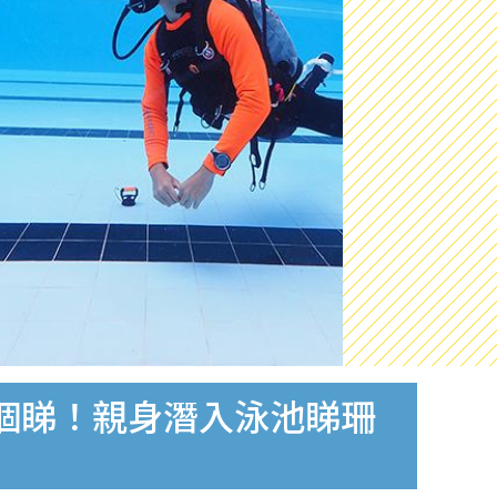
個睇！親身潛入泳池睇珊