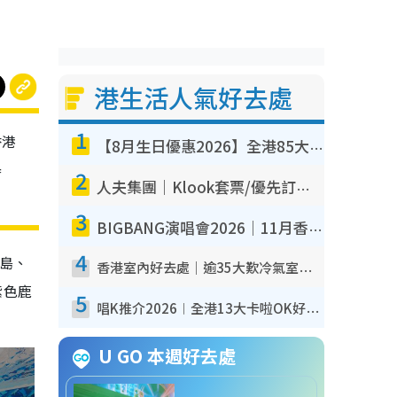
港生活人氣好去處
1
香港
【8月生日優惠2026】全港85大食買玩著數攻略 自助餐/火鍋放題同行免費＋誠品/DONKI送現金券
舉
2
人夫集團｜Klook套票/優先訂票/公開發售搶飛攻略！附票價.購票連結.場地座位表
3
BIGBANG演唱會2026｜11月香港啟德開3場！實名制VIP申請、優先購票攻略
4
島、
香港室內好去處｜逾35大歎冷氣室內好去處推介 室內活動免費避雨無懼落雨
紫色鹿
5
唱K推介2026︱全港13大卡啦OK好去處！最平$36起 日文K都有！(附地址+收費詳情)
U GO 本週好去處