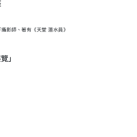
座
us水下攝影師、著有《天堂 潛水員》
展覽」