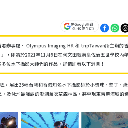
在Google追蹤
《UHK 港生活》
Olympus Imaging HK 和 tripTaiwan所主辦的
」，即將於2021年11月6日在何文田號英皇佐治五世學校內
賞多位水下攝影大師們的作品，詳情即看以下消息！
區，展出25幅台灣和香港知名水下攝影師於小琉球、墾丁、綠
區，及泳池最淺處的澎湖薰衣草森林區，將重現東吉嶼海域的