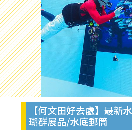
【何文田好去處】最新水
瑚群展品/水底郵筒