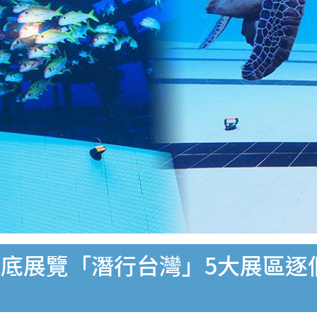
底展覽「潛行台灣」5大展區逐