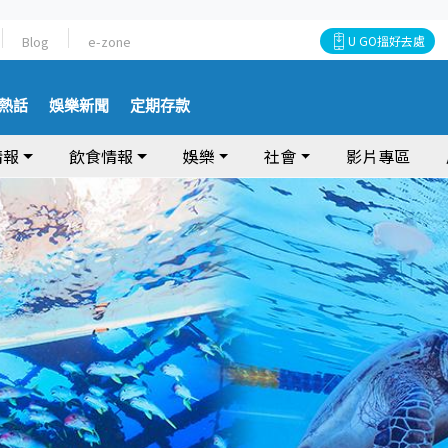
Blog
e-zone
U GO搵好去處
熱話
娛樂新聞
定期存款
情報
飲食情報
娛樂
社會
影片專區