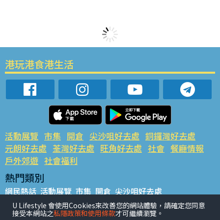
港玩港食港生活
活動展覽
市集
開倉
尖沙咀好去處
銅鑼灣好去處
元朗好去處
荃灣好去處
旺角好去處
社會
餐廳情報
戶外郊遊
社會福利
熱門類別
網民熱話
活動展覽
市集
開倉
尖沙咀好去處
銅鑼灣好去處
元朗好去處
荃灣好去處
旺角好去處
社會
U Lifestyle 會使用Cookies來改善您的網站體驗，請確定您同意
接受本網站之
私隱政策和使用條款
才可繼續瀏覽。
餐廳情報
戶外郊遊