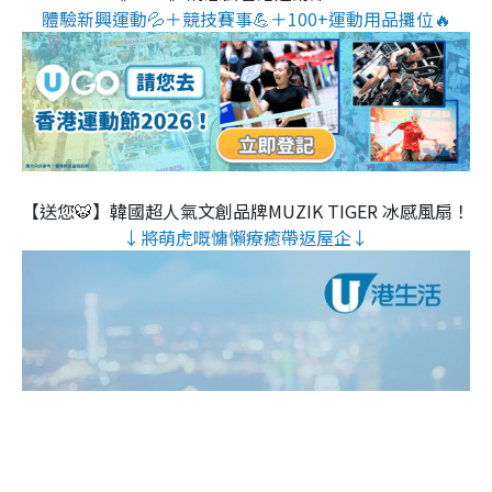
體驗新興運動💦＋競技賽事💪＋100+運動用品攤位🔥
【送您🐯】韓國超人氣文創品牌MUZIK TIGER 冰感風扇！
↓將萌虎嘅慵懶療癒帶返屋企↓