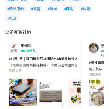
時裝服飾
實習
時尚
旺角
放題
社企
更多真實評價
風傳媒
營養教
旅遊攻略
生
香港
旅遊注意｜搭飛機帶尿袋標明mAh都會被沒收😱出發前切記檢查「1
#連皮帶籽都
（文章由風傳媒授權轉載） 準備前往韓國旅遊的民眾，近期要特別留
夏天其中一種時
閱讀更多
閱讀更多