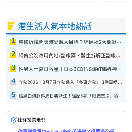
港生活人氣本地熱話
1
裝修拆鐵閘隨時變賊人目標？網民揭2大關鍵用途：裝新式等於白裝？附新舊鐵閘分別
2
網傳公院改用內地/副廠藥？醫生拆解正副廠分別 揭4類人換藥隨時出事
3
怕蟲人士夏日救星！日本3COINS爆紅驅蟲神器$45起 1招「全程免觸碰」輕鬆搞定小強
4
立秋2026｜8月7日立秋進入「多事之秋」 3件事唔做得！專家教6招開運 清枱頭／銀包納氣接好運
5
颱風白海豚料周日襲浙江！經歷5次「眼牆置換」極罕見 成登陸內地最長途颱風