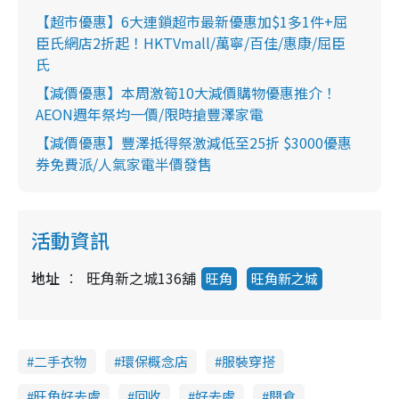
【超市優惠】6大連鎖超市最新優惠加$1多1件+屈
臣氏網店2折起！HKTVmall/萬寧/百佳/惠康/屈臣
氏
【減價優惠】本周激筍10大減價購物優惠推介！
AEON週年祭均一價/限時搶豐澤家電
【減價優惠】豐澤抵得祭激減低至25折 $3000優惠
券免費派/人氣家電半價發售
活動資訊
地址
旺角新之城136舖
旺角
旺角新之城
二手衣物
環保概念店
服裝穿搭
旺角好去處
回收
好去處
開倉